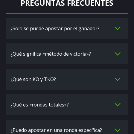
PREGUNTAS FRECUENTES
¿Solo se puede apostar por el ganador?
¿Qué significa «método de victoria»?
¿Qué son KO y TKO?
¿Qué es «rondas totales»?
¿Puedo apostar en una ronda específica?