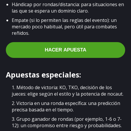
Hándicap por rondas/distancia: para situaciones en
las que se espera un dominio claro.
Empate (si lo permiten las reglas del evento): un
mercado poco habitual, pero útil para combates
reñidos.
HACER APUESTA
Apuestas especiales:
1. Método de victoria: KO, TKO, decisión de los
jueces: elige según el estilo y la potencia de nocaut.
2. Victoria en una ronda específica: una predicción
precisa basada en el tiempo.
3. Grupo ganador de rondas (por ejemplo, 1-6 o 7-
12): un compromiso entre riesgo y probabilidades.