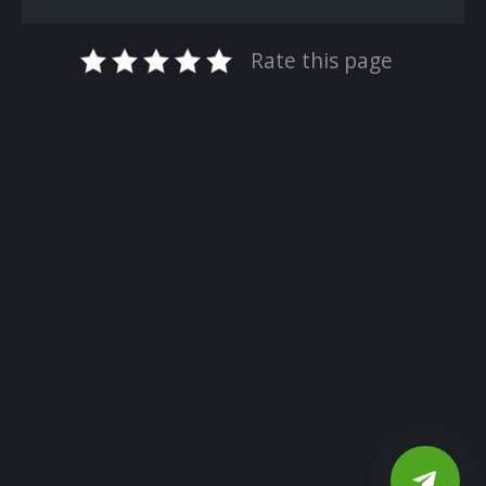
Rate this page