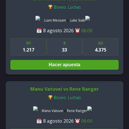
Boxeo. Luchas
Liam Messam
vs
Luke Siaki
8 agosto 2026
06:00
G1
X
G2
1.217
33
4.375
Manu Vatuvei vs Rene Ranger
Boxeo. Luchas
Manu Vatuvei
vs
Rene Ranger
8 agosto 2026
06:00