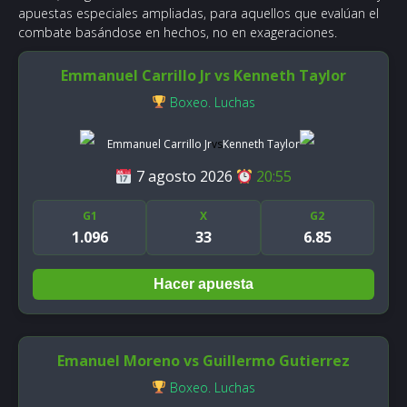
apuestas especiales ampliadas, para aquellos que evalúan el
combate basándose en hechos, no en exageraciones.
Emmanuel Carrillo Jr vs Kenneth Taylor
Boxeo. Luchas
Emmanuel Carrillo Jr
vs
Kenneth Taylor
7 agosto 2026
20:55
G1
X
G2
1.096
33
6.85
Emanuel Moreno vs Guillermo Gutierrez
Boxeo. Luchas