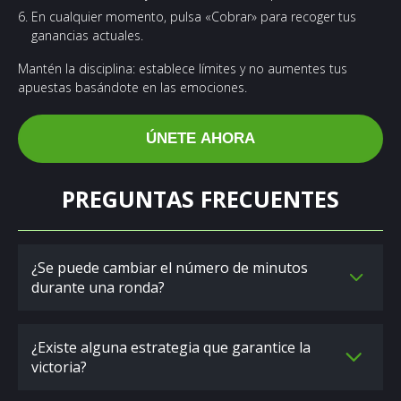
En cualquier momento, pulsa «Cobrar» para recoger tus
ganancias actuales.
Mantén la disciplina: establece límites y no aumentes tus
apuestas basándote en las emociones.
ÚNETE AHORA
PREGUNTAS FRECUENTES
¿Se puede cambiar el número de minutos
durante una ronda?
¿Existe alguna estrategia que garantice la
victoria?