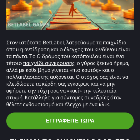
Στον ιστότοπο
BetLabel
, λατρεύουμε τα παιχνίδια
όπου η αντίδραση και ο έλεγχος του κινδύνου είναι
τα πάντα. Το Ο δρόμος του κοτόπουλου είναι ένα
τέτοιο
παιχνίδι σύγκρουσης
: ο γύρος ξεκινά ήρεμα,
αλλά με κάθε βήμα γίνεται «πιο καυτός» και ο
πολλαπλασιαστής αυξάνεται. Ο στόχος σας είναι να
κλειδώσετε τα κέρδη σας εγκαίρως και να μην
αφήσετε την τύχη σας να «καεί» την τελευταία
στιγμή. Κατάλληλο για σύντομες συνεδρίες όταν
θέλετε ενθουσιασμό και έλεγχο με ένα κλικ.
ΕΓΓΡΑΦΕΊΤΕ ΤΏΡΑ