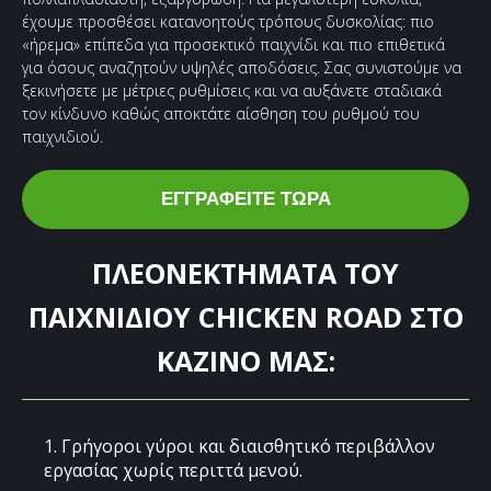
έχουμε προσθέσει κατανοητούς τρόπους δυσκολίας: πιο
«ήρεμα» επίπεδα για προσεκτικό παιχνίδι και πιο επιθετικά
για όσους αναζητούν υψηλές αποδόσεις. Σας συνιστούμε να
ξεκινήσετε με μέτριες ρυθμίσεις και να αυξάνετε σταδιακά
τον κίνδυνο καθώς αποκτάτε αίσθηση του ρυθμού του
παιχνιδιού.
ΕΓΓΡΑΦΕΊΤΕ ΤΏΡΑ
ΠΛΕΟΝΕΚΤΉΜΑΤΑ ΤΟΥ
ΠΑΙΧΝΙΔΙΟΎ CHICKEN ROAD ΣΤΟ
ΚΑΖΊΝΟ ΜΑΣ:
1. Γρήγοροι γύροι και διαισθητικό περιβάλλον
εργασίας χωρίς περιττά μενού.