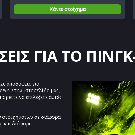
ΕΙΣ ΓΙΑ ΤΟ ΠΙΝΓ
ές αποδόσεις για
νγκ. Στην ιστοσελίδα μας,
πορείτε να επιλέξετε αυτές
 στοιχημάτων
σε διάφορα
p και διάφορες