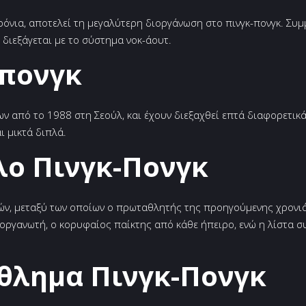
ρόνια, αποτελεί τη μεγαλύτερη διοργάνωση στο πινγκ-πονγκ. Συμ
 διεξάγεται με το σύστημα νοκ-άουτ.
-πονγκ
ν από το 1988 στη Σεούλ, και έχουν διεξαχθεί επτά διαφορετικ
ι μικτά διπλά.
ο Πινγκ-Πονγκ
νών, μεταξύ των οποίων ο πρωταθλητής της προηγούμενης χρονιά
διοργανωτή, ο κορυφαίος παίκτης από κάθε ήπειρο, ενώ η λίστα
θλημα Πινγκ-Πονγκ