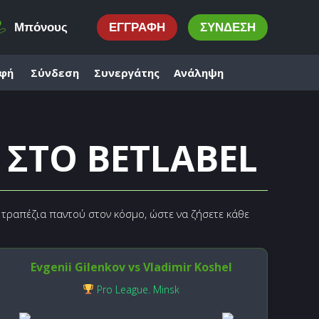
Μπόνους
ΕΓΓΡΑΦΉ
ΣΎΝΔΕΣΗ
αφή
Σύνδεση
Συνεργάτης
Ανάληψη
 ΣΤΟ BETLABEL
 τραπέζια παντού στον κόσμο, ώστε να ζήσετε κάθε
Evgenii Gilenkov vs Vladimir Koshel
Pro League. Minsk