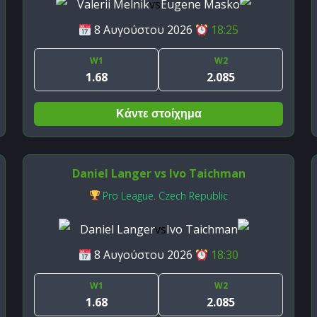
Valerii Melnik
vs
Eugene Masko
8 Αυγούστου 2026
18:25
W1
W2
1.68
2.085
Daniel Langer vs Ivo Taichman
Pro League. Czech Republic
Daniel Langer
vs
Ivo Taichman
8 Αυγούστου 2026
18:30
W1
W2
1.68
2.085