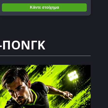
Κ-ΠΟΝΓΚ