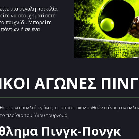
ίτε μια μεγάλη ποικιλία
είτε να στοιχηματίσετε
το παιχνίδι. Μπορείτε
 πόντων ή σε ένα
ΚΟΊ ΑΓΏΝΕΣ ΠΙΝ
αθημερινά πολλοί αγώνες, οι οποίοι ακολουθούν ο ένας τον άλλο
το πλαίσιο του ίδιου τουρνουά.
θλημα Πινγκ-Πονγκ