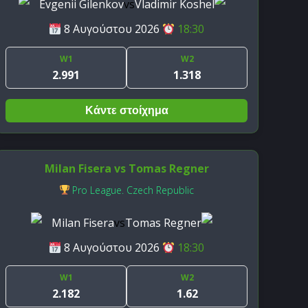
Evgenii Gilenkov
vs
Vladimir Koshel
8 Αυγούστου 2026
18:30
W1
W2
2.991
1.318
Milan Fisera vs Tomas Regner
Pro League. Czech Republic
Milan Fisera
vs
Tomas Regner
8 Αυγούστου 2026
18:30
W1
W2
2.182
1.62