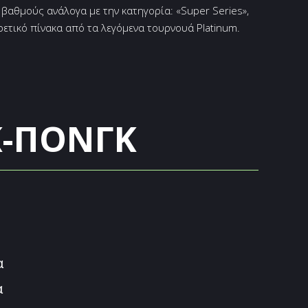
βαθμούς ανάλογα με την κατηγορία: «Super Series»,
ορετικό πίνακα από τα λεγόμενα τουρνουά Platinum.
Κ-ΠΟΝΓΚ
α
α