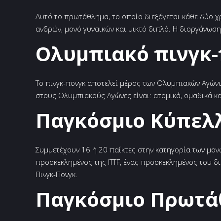
Αυτό το πρωτάθλημα, το οποίο διεξάγεται κάθε δύο χ
ανδρών, μονό γυναικών και μικτό διπλό. Η διοργάνωση
Ολυμπιακό πινγκ
Το πινγκ-πονγκ αποτελεί μέρος των Ολυμπιακών Αγώνω
στους Ολυμπιακούς Αγώνες είναι: ατομικά, ομαδικά κα
Παγκόσμιο Κύπελλ
Συμμετέχουν 16 ή 20 παίκτες στην κατηγορία των μο
προσκεκλημένος της ITTF, ένας προσκεκλημένος του 
Πινγκ-Πονγκ.
Παγκόσμιο Πρωτά