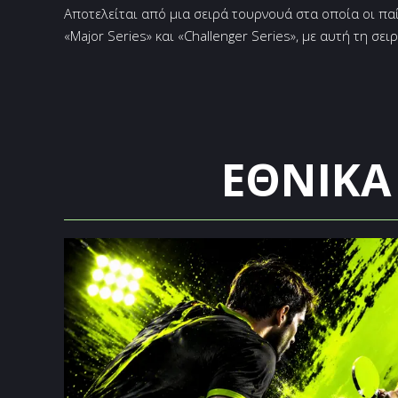
Αποτελείται από μια σειρά τουρνουά στα οποία οι πα
«Major Series» και «Challenger Series», με αυτή τη σ
ΕΘΝΙΚΆ