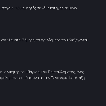
μετέχουν 128 αθλητές σε κάθε κατηγορία: μονό
ά αγωνίσματα. Σήμερα, τα αγωνίσματα που διεξάγονται
ς, ο νικητής του Παγκοσμίου Πρωταθλήματος, ένας
 συμπληρώνεται σύμφωνα με την Παγκόσμια Κατάταξη