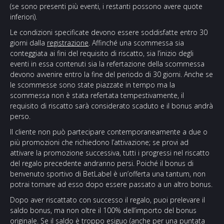
(se sono presenti più eventi, i restanti possono avere quote
inferiori).
Le condizioni specificate devono essere soddisfatte entro 30
giorni dalla
registrazione
. Affinché una scommessa sia
conteggiata ai fini del requisito di riscatto, sia l’inizio degli
eventi in essa contenuti sia la refertazione della scommessa
devono avvenire entro la fine del periodo di 30 giorni. Anche se
le scommesse sono state piazzate in tempo ma la
scommessa non è stata refertata tempestivamente, il
requisito di riscatto sarà considerato scaduto e il bonus andrà
perso.
Il cliente non può partecipare contemporaneamente a due o
più promozioni che richiedono l’attivazione; se provi ad
attivare la promozione successiva, tutti i progressi nel riscatto
del regalo precedente andranno persi. Poiché il bonus di
benvenuto sportivo di BetLabel è un’offerta una tantum, non
potrai tornare ad esso dopo essere passato a un altro bonus.
Dopo aver riscattato con successo il regalo, puoi prelevare il
saldo bonus, ma non oltre il 100% dell’importo del bonus
originale. Se il saldo è troppo esiguo (anche per una puntata