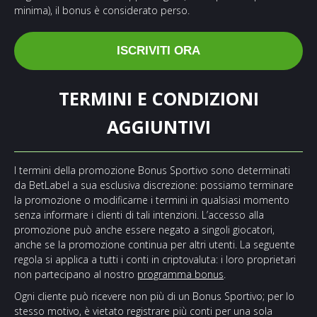
minima), il bonus è considerato perso.
ISCRIVITI ORA
TERMINI E CONDIZIONI
AGGIUNTIVI
I termini della promozione Bonus Sportivo sono determinati
da BetLabel a sua esclusiva discrezione: possiamo terminare
la promozione o modificarne i termini in qualsiasi momento
senza informare i clienti di tali intenzioni. L’accesso alla
promozione può anche essere negato a singoli giocatori,
anche se la promozione continua per altri utenti. La seguente
regola si applica a tutti i conti in criptovaluta: i loro proprietari
non partecipano al nostro
programma bonus
.
Ogni cliente può ricevere non più di un Bonus Sportivo; per lo
stesso motivo, è vietato registrare più conti per una sola