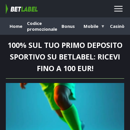
Codice
Home
Bonus
Mobile
Casinò
promozionale
100% SUL TUO PRIMO DEPOSITO
SPORTIVO SU BETLABEL: RICEVI
FINO A 100 EUR!