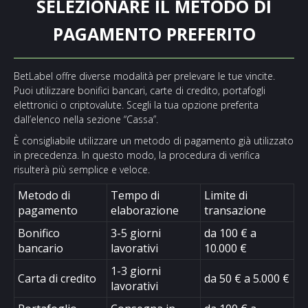
SELEZIONARE IL METODO DI
PAGAMENTO PREFERITO
BetLabel offre diverse modalità per prelevare le tue vincite.
Puoi utilizzare bonifici bancari, carte di credito, portafogli
elettronici o criptovalute. Scegli la tua opzione preferita
dall’elenco nella sezione “Cassa”.
È consigliabile utilizzare un metodo di pagamento già utilizzato
in precedenza. In questo modo, la procedura di verifica
risulterà più semplice e veloce.
Metodo di
Tempo di
Limite di
pagamento
elaborazione
transazione
Bonifico
3-5 giorni
da 100 € a
bancario
lavorativi
10.000 €
1-3 giorni
Carta di credito
da 50 € a 5.000 €
lavorativi