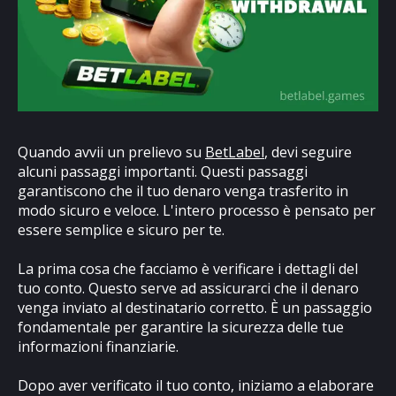
Quando avvii un prelievo su
BetLabel
, devi seguire
alcuni passaggi importanti. Questi passaggi
garantiscono che il tuo denaro venga trasferito in
modo sicuro e veloce. L'intero processo è pensato per
essere semplice e sicuro per te.
La prima cosa che facciamo è verificare i dettagli del
tuo conto. Questo serve ad assicurarci che il denaro
venga inviato al destinatario corretto. È un passaggio
fondamentale per garantire la sicurezza delle tue
informazioni finanziarie.
Dopo aver verificato il tuo conto, iniziamo a elaborare