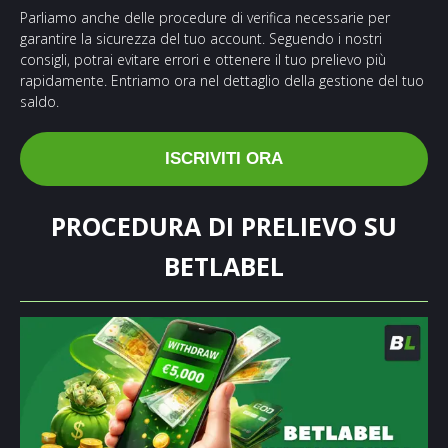
Parliamo anche delle procedure di verifica necessarie per
garantire la sicurezza del tuo account. Seguendo i nostri
consigli, potrai evitare errori e ottenere il tuo prelievo più
rapidamente. Entriamo ora nel dettaglio della gestione del tuo
saldo.
ISCRIVITI ORA
PROCEDURA DI PRELIEVO SU
BETLABEL