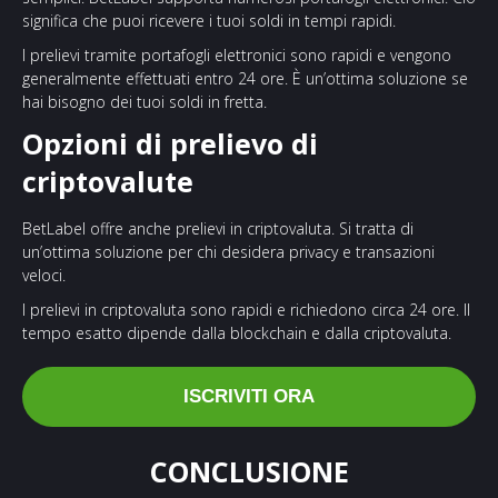
significa che puoi ricevere i tuoi soldi in tempi rapidi.
I prelievi tramite portafogli elettronici sono rapidi e vengono
generalmente effettuati entro 24 ore. È un’ottima soluzione se
hai bisogno dei tuoi soldi in fretta.
Opzioni di prelievo di
criptovalute
BetLabel offre anche prelievi in criptovaluta. Si tratta di
un’ottima soluzione per chi desidera privacy e transazioni
veloci.
I prelievi in criptovaluta sono rapidi e richiedono circa 24 ore. Il
tempo esatto dipende dalla blockchain e dalla criptovaluta.
ISCRIVITI ORA
CONCLUSIONE