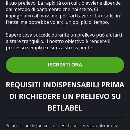
il tuo prelievo. La rapidità con cui ciò avviene dipende
dal metodo di pagamento che hai scelto. Ci
impegniamo al massimo per farti avere i tuoi soldi in
fretta, ma potrebbe volerci un po' più di tempo.
Sapere cosa succede durante un prelievo può aiutarti
a stare tranquillo. Il nostro obiettivo è rendere il
processo semplice e senza stress per te.
ISCRIVITI ORA
REQUISITI INDISPENSABILI PRIMA
DI RICHIEDERE UN PRELIEVO SU
BETLABEL
Per incassare le tue vincite su BetLabel senza problemi, devi