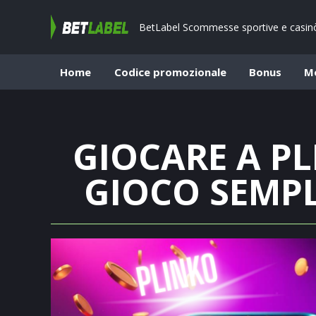
BetLabel Scommesse sportive e casin
Home
Codice promozionale
Bonus
Mo
GIOCARE A PL
GIOCO SEMPL