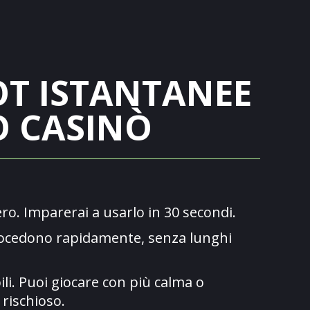
OT ISTANTANEE
O CASINÒ
ero. Imparerai a usarlo in 30 secondi.
procedono rapidamente, senza lunghi
ili. Puoi giocare con più calma o
 rischioso.