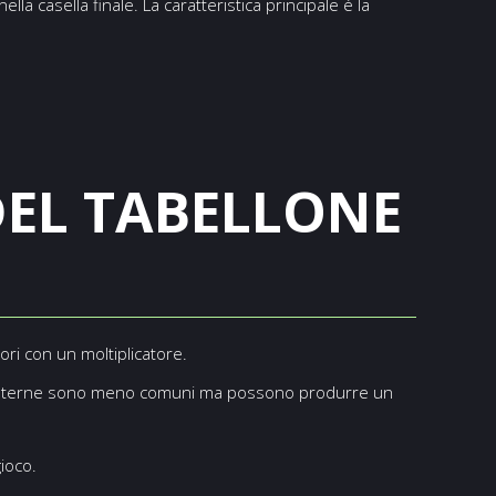
lla casella finale. La caratteristica principale è la
DEL TABELLONE
iori con un moltiplicatore.
lle esterne sono meno comuni ma possono produrre un
gioco.