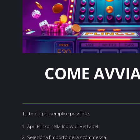
COME AVVIA
Tutto è il più semplice possibile:
Apri Plinko nella lobby di BetLabel.
Seleziona l’importo della scommessa.