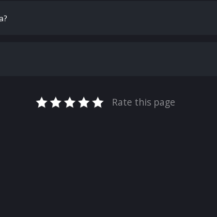
a?
Rate this page