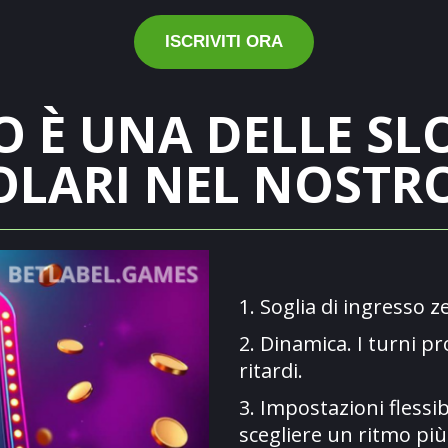
ISCRIVITI ORA
O È UNA DELLE SL
OLARI NEL NOSTR
1. Soglia di ingresso z
2. Dinamica. I turni 
ritardi.
3. Impostazioni flessib
scegliere un ritmo più