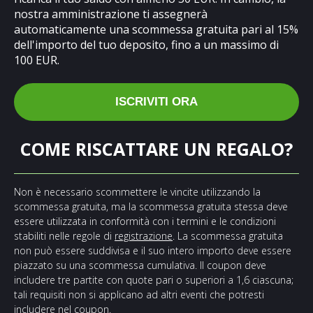
nostra amministrazione ti assegnerà
automaticamente una scommessa gratuita pari al 15%
dell'importo del tuo deposito, fino a un massimo di
100 EUR.
ISCRIVITI ORA
COME RISCATTARE UN REGALO?
Non è necessario scommettere le vincite utilizzando la
scommessa gratuita, ma la scommessa gratuita stessa deve
essere utilizzata in conformità con i termini e le condizioni
stabiliti nelle regole di
registrazione
. La scommessa gratuita
non può essere suddivisa e il suo intero importo deve essere
piazzato su una scommessa cumulativa. Il coupon deve
includere tre partite con quote pari o superiori a 1,6 ciascuna;
tali requisiti non si applicano ad altri eventi che potresti
includere nel coupon.