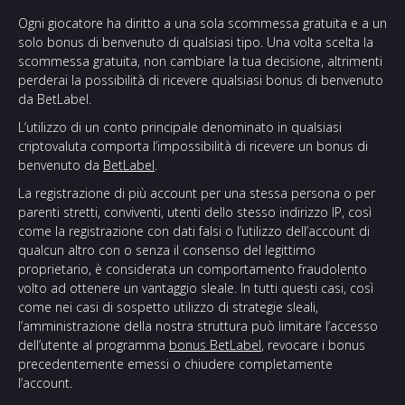
Ogni giocatore ha diritto a una sola scommessa gratuita e a un
solo bonus di benvenuto di qualsiasi tipo. Una volta scelta la
scommessa gratuita, non cambiare la tua decisione, altrimenti
perderai la possibilità di ricevere qualsiasi bonus di benvenuto
da BetLabel.
L’utilizzo di un conto principale denominato in qualsiasi
criptovaluta comporta l’impossibilità di ricevere un bonus di
benvenuto da
BetLabel
.
La registrazione di più account per una stessa persona o per
parenti stretti, conviventi, utenti dello stesso indirizzo IP, così
come la registrazione con dati falsi o l’utilizzo dell’account di
qualcun altro con o senza il consenso del legittimo
proprietario, è considerata un comportamento fraudolento
volto ad ottenere un vantaggio sleale. In tutti questi casi, così
come nei casi di sospetto utilizzo di strategie sleali,
l’amministrazione della nostra struttura può limitare l’accesso
dell’utente al programma
bonus BetLabel
, revocare i bonus
precedentemente emessi o chiudere completamente
l’account.