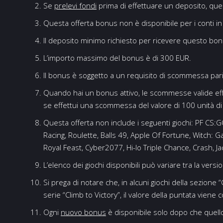
Se
prelevi fondi
prima di effettuare un deposito, que
Questa offerta bonus non è disponibile per i conti in 
Il deposito minimo richiesto per ricevere questo bon
L’importo massimo del bonus è di 300 EUR.
Il bonus è soggetto a un requisito di scommessa pari 
Quando hai un bonus attivo, le scommesse valide eff
se effettui una scommessa del valore di 100 unità di 
Questa offerta non include i seguenti giochi: PF CS:
Racing, Roulette, Balls 49, Apple Of Fortune, Witch: 
Royal Feast, Cyber2077, Hi-lo Triple Chance, Crash, J
L’elenco dei giochi disponibili può variare tra la ver
Si prega di notare che, in alcuni giochi della sezione 
serie “Climb to Victory”, il valore della puntata vie
Ogni
nuovo bonus
è disponibile solo dopo che quel