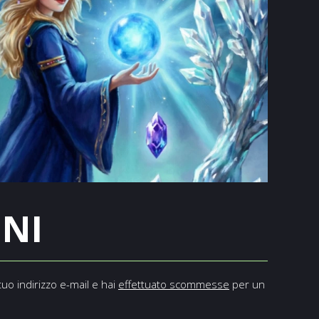
ONI
uo indirizzo e-mail e hai
effettuato scommesse
per un