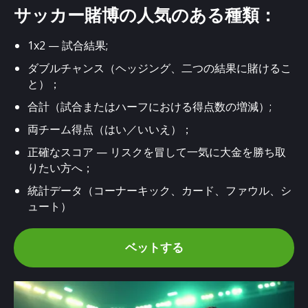
サッカー賭博の人気のある種類：
1x2 — 試合結果;
ダブルチャンス（ヘッジング、二つの結果に賭けるこ
と）；
合計（試合またはハーフにおける得点数の増減）;
両チーム得点（はい／いいえ）；
正確なスコア — リスクを冒して一気に大金を勝ち取
りたい方へ；
統計データ（コーナーキック、カード、ファウル、シ
ュート）
ベットする