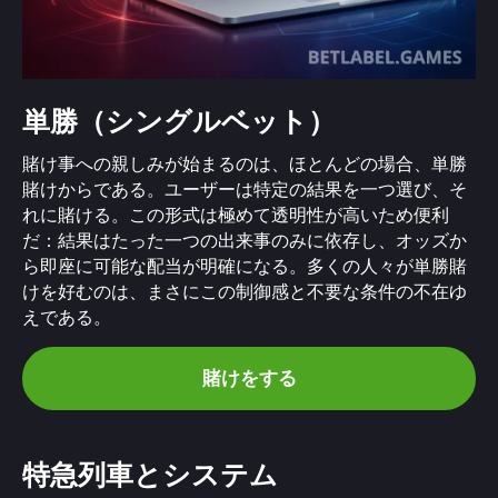
単勝（シングルベット）
賭け事への親しみが始まるのは、ほとんどの場合、単勝
賭けからである。ユーザーは特定の結果を一つ選び、そ
れに賭ける。この形式は極めて透明性が高いため便利
だ：結果はたった一つの出来事のみに依存し、オッズか
ら即座に可能な配当が明確になる。多くの人々が単勝賭
けを好むのは、まさにこの制御感と不要な条件の不在ゆ
えである。
賭けをする
特急列車とシステム