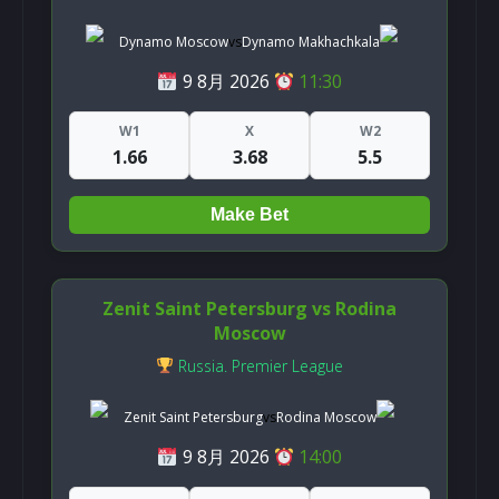
Dynamo Moscow
vs
Dynamo Makhachkala
9 8月 2026
11:30
W1
X
W2
1.66
3.68
5.5
Make Bet
Zenit Saint Petersburg vs Rodina
Moscow
Russia. Premier League
Zenit Saint Petersburg
vs
Rodina Moscow
9 8月 2026
14:00