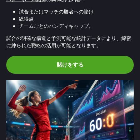
試合またはマッチの勝者への賭け;
総得点;
チームごとのハンディキャップ。
試合の明確な構造と予測可能な統計データにより、綿密
に練られた戦略の活用が可能となります。
賭けをする