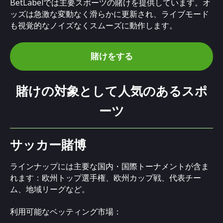
BetLabelでは主要スポーツの賭けを提供しています。オ
ッズは急激な変動なく滑らかに更新され、ライブモード
も視覚的なノイズなくスムーズに動作します。
賭けをする
賭けの対象として人気のあるスポ
ーツ
サッカー賭博
ラインナップには主要な国内・国際トーナメントが含ま
れます：欧州トップ選手権、欧州カップ戦、代表チー
ム、地域リーグなど。
利用可能なベッティング市場：