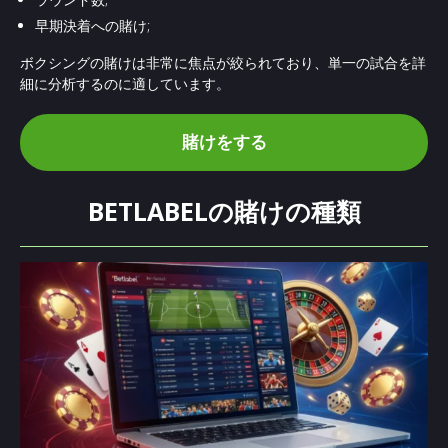
早期決着への賭け;
ボクシングの賭けは非常に焦点が絞られており、単一の試合を詳
細に分析するのに適しています。
賭けをする
BETLABELの賭けの種類