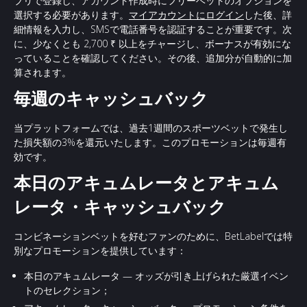
プリで登録し、アカウント作成時にフリーベットのオプションを
選択する必要があります。
マイアカウントにログイン
した後、詳
細情報を入力し、SMSで電話番号を認証することが重要です。次
に、少なくとも 2,700 ₹ 以上をチャージし、ボーナスが有効にな
っていることを確認してください。その後、追加分が自動的に加
算されます。
毎週のキャッシュバック
当プラットフォームでは、過去1週間のスポーツベットで発生し
た損失額の3%を還元いたします。このプロモーションは毎週有
効です。
本日のアキュムレータとアキュム
レータ・キャッシュバック
コンビネーションベットを好むファンのために、BetLabelでは特
別なプロモーションを提供しています：
本日のアキュムレータ — オッズが引き上げられた厳選イベン
トのセレクション；