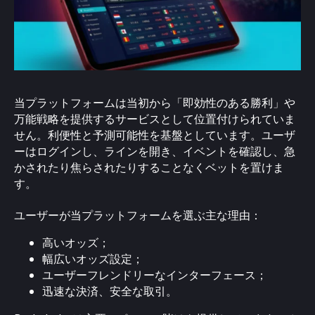
当プラットフォームは当初から「即効性のある勝利」や
万能戦略を提供するサービスとして位置付けられていま
せん。利便性と予測可能性を基盤としています。ユーザ
ーはログインし、ラインを開き、イベントを確認し、急
かされたり焦らされたりすることなくベットを置けま
す。
ユーザーが当プラットフォームを選ぶ主な理由：
高いオッズ；
幅広いオッズ設定；
ユーザーフレンドリーなインターフェース；
迅速な決済、安全な取引。