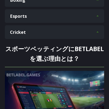
Boxing
Esports
Cricket
スポーツベッティングにBETLABEL
を選ぶ理由とは？