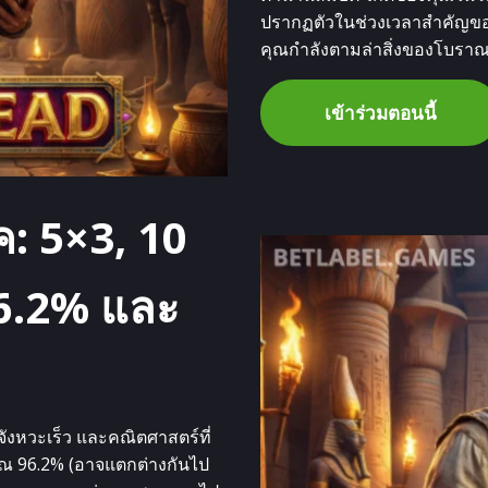
ปรากฏตัวในช่วงเวลาสำคัญข
คุณกำลังตามล่าสิ่งของโบราณจร
เข้าร่วมตอนนี้
ค: 5×3, 10
6.2% และ
 จังหวะเร็ว และคณิตศาสตร์ที่
ะมาณ 96.2% (อาจแตกต่างกันไป