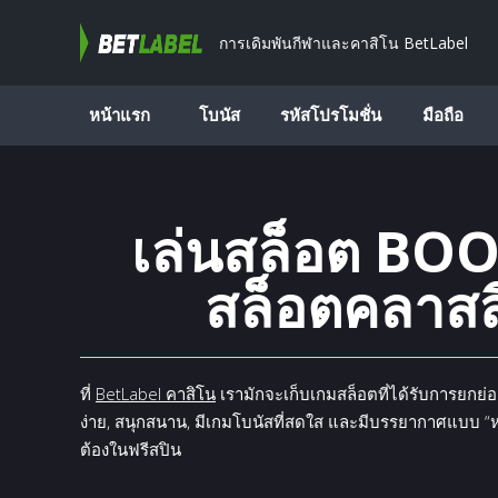
การเดิมพันกีฬาและคาสิโน BetLabel
หน้าแรก
โบนัส
รหัสโปรโมชั่น
มือถือ
เล่นสล็อต BO
สล็อตคลาสส
ที่
BetLabel คาสิโน
เรามักจะเก็บเกมสล็อตที่ได้รับการยกย่อ
ง่าย, สนุกสนาน, มีเกมโบนัสที่สดใส และมีบรรยากาศแบบ “หนัง
ต้องในฟรีสปิน