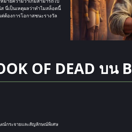
ซึ่งหมายความว่าเกมสามารถไป
 นี่เป็นเหตุผลว่าทำไมสล็อตนี้
่ แต่ต้องการโอกาสชนะรางวัล
น BOOK OF DEAD บน 
ลักษณ์กระจายและสัญลักษณ์พิเศษ