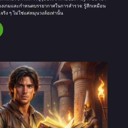
องเกมและกำหนดบรรยากาศในการสำรวจ: รู้สึกเหมือน
ิง ๆ ไม่ใช่แค่หมุนวงล้อเท่านั้น