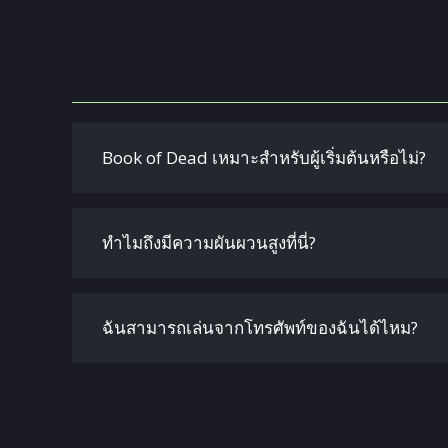
Book of Dead เหมาะสำหรับผู้เริ่มต้นหรือไม่?
ทำไมถึงมีความผันผวนสูงที่นี่?
ฉันสามารถเล่นจากโทรศัพท์ของฉันได้ไหม?