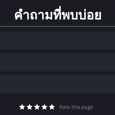
คำถามที่พบบ่อย
Rate this page