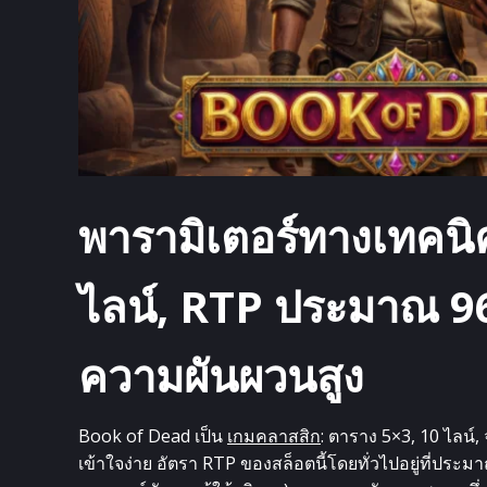
พารามิเตอร์ทางเทคนิ
ไลน์, RTP ประมาณ 9
ความผันผวนสูง
Book of Dead เป็น
เกมคลาสสิก
: ตาราง 5×3, 10 ไลน์,
เข้าใจง่าย อัตรา RTP ของสล็อตนี้โดยทั่วไปอยู่ที่ปร