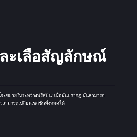
และเลือสัญลักษณ์
ษณ์นี้จะขยายในระหว่างฟรีสปิน: เมื่อมันปรากฏ มันสามารถ
ียวสามารถเปลี่ยนเซสชันทั้งหมดได้