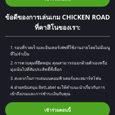
ข้อดีของการเล่นเกม CHICKEN ROAD
ที่คาสิโนของเรา:
1. รอบที่รวดเร็วและอินเทอร์เฟซที่ใช้งานง่ายโดยไม่มีเมนู
ที่ไม่จำเป็น
2. การควบคุมที่ยืดหยุ่น: คุณสามารถออกด้วยตัวเองหรือ
มุ่งเน้นไปที่สัมประสิทธิ์ที่เลือก
3. สะดวกในการเล่นบนคอมพิวเตอร์และสมาร์ทโฟน
4. ฝ่ายสนับสนุน BetLabel จะให้คำแนะนำเกี่ยวกับการ
เข้าถึงเกมและการชำระเงินกับคุณ
เข้าร่วมตอนนี้