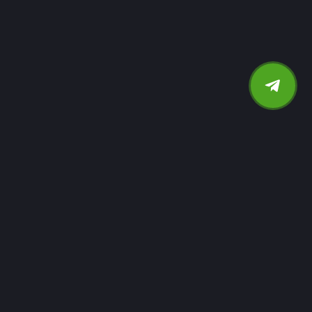
2026 สงวนลิขสิทธิ์ทุกประการ
บริษัท BetLabel เป็นบริษัทน้องใหม่ที่เพิ่งเริ่มต้นบุกตลาด โดยวาง
ตำแหน่งตัวเองเป็นเว็บไซต์ที่สร้างขึ้นโดยกลุ่มคนที่หลงใหลในการ
เดิมพันอย่างลึกซึ้งและเข้าใจว่าบริการที่สมบูรณ์แบบสำหรับลูกค้า