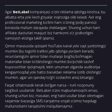
Agar
BetLabel
kompaniyasi o’zini reklama qilishga kirishsa, bu
albatta erta yoki kech g’oyalar inqiroziga olib keladi. Axir eng
professional marketing bo’limi ham o’zining ijodiy parvozi
borasida ma’lum darajada cheklangan. Shuning uchun ham
affiliate dasturlari mavjud: biz hamkorni o’z ijodkorligini
namoyish etishga taklif qilamiz.
Qimor mavzusida qiziqarli YouTube-kanal yoki sayt yuritishingiz
mumkin (bu tegishli trafikni jalb qilishga yordam beradi),
resurslaringizni qimor bilan mutlaqo bog’liq bo’lmagan
materiallar bilan to’ldirishingiz mumkin (ko’pchilik tashrif
buyuruvchilar qiziqmaydi, lekin umuman olganda auditoriya
kengaymoqda) yoki hatto banaldan reklama sotib olishingiz
mumkin, agar uni qanday to’g’ri sozlashni aniq bilsangiz.
Faqat ishlatmaslik kerak bo’lgan narsa – turli noqonuniy
targ’ibot usullaridir. BetLabel o’zini majburlamoqchi emas,
shuning uchun biz, masalan, eng halol usullar bilan olinmagan
raqamlar bazasiga SMS-tarqatma orqali o’zimiz haqidagi
ma’lumotlarni tarqatishni ma’qullamaymiz.