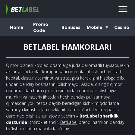
Promo
Home
Bonuses
Mobile
Casino
Code
BETLABEL HAMKORLARI
Qimor biznesi ko’plab odamlarga juda daromadli tuyuladi, lekin
aksariyat odamlar kompaniyani ommalashtirish uchun start-
kapital, dasturiy ta’minot va strategiya kerakligini hisobga olib,
undan qanday boshlashni bilishmaydi. Aslida, o’zingiz qimor
o’ynamasdan ham qimor o’yinlaridan daromad olishingiz
mumkin va nazariy jihatdan hech qanday pul sarmoya
qilmasdan yoki tezda qaytib beradigan kichik miqdorlarda
sarmoya kiritish bilan cheklanib ham bo’ladi. Doimiy passiv
daromad olish uchun ajoyib yechim –
BetLabel sheriklik
dasturida
ishtirok etishdir.
BetLabel
brendi hamkori qanday
bo’lishni ushbu maqolada o’qing.