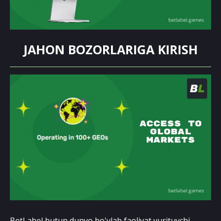
JAHON BOZORLARIGA KIRISH
BetLabel butun dunyo bo'ylab faoliyat yurituvchi