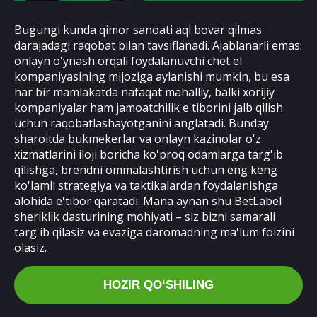
Bugungi kunda qimor sanoati aql bovar qilmas
darajadagi raqobat bilan tavsiflanadi. Ajablanarli emas:
onlayn o'ynash orqali foydalanuvchi chet el
kompaniyasining mijoziga aylanishi mumkin, bu esa
har bir mamlakatda nafaqat mahalliy, balki xorijiy
kompaniyalar ham jamoatchilik e'tiborini jalb qilish
uchun raqobatlashayotganini anglatadi. Bunday
sharoitda bukmekerlar va onlayn kazinolar o'z
xizmatlarini iloji boricha ko'proq odamlarga targ'ib
qilishga, brendni ommalashtirish uchun eng keng
ko'lamli strategiya va taktikalardan foydalanishga
alohida e'tibor qaratadi. Mana aynan shu BetLabel
sheriklik dasturining mohiyati – siz bizni samarali
targ'ib qilasiz va evaziga daromadning ma'lum foizini
olasiz.
HOZIR QOʻSHILING