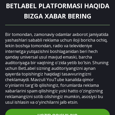
BETLABEL PLATFORMASI HAQIDA
BIZGA XABAR BERING
Bir tomondan, zamonaviy odamlar axborot jamiyatida
yashashlari sababli reklama uchun iloji boricha ochiq,
lekin boshqa tomondan, radio va televideniye
internetga yutqazishni boshlaganidan beri hech
qanday universal usul mavjud emaski, barcha
auditoriyaga bir vaqtning o'zida yetib bo'lsin. Shuning
uchun BetLabel sizning auditoriyangizni aynan
qayerda topishingiz haqidagi tasavvuringizni
cheklamaydi. Mavzuli YouTube kanalida qimor
o'yinlarini targ'ib qilishingiz, forumlarda reklama
xabarlarini spam qilishingiz yoki hatto o'zingizning
reklamangizni sotib olishingiz mumkin, asosiysi bu
usul ishlasin va o'yinchilarni jalb etsin.