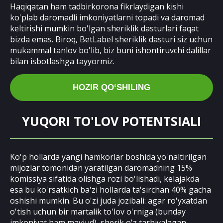
Haqiqatan ham tadbirkorona fikrlaydigan kishi
ko'plab daromadli imkoniyatlarni topadi va daromad
keltirishi mumkin bo'lgan sheriklik dasturlari faqat
bizda emas. Biroq, BetLabel sheriklik dasturi siz uchun
mukammal tanlov bo'lib, biz buni ishontiruvchi dalillar
bilan isbotlashga tayyormiz.
HOZIR QOʻSHILING
YUQORI TO'LOV POTENTSIALI
Ko'p hollarda yangi hamkorlar boshida yo'naltirilgan
mijozlar tomonidan yaratilgan daromadning 15%
komissiya sifatida olishga rozi bo'lishadi, kelajakda
esa bu ko'rsatkich ba'zi hollarda ta'sirchan 40% gacha
oshishi mumkin. Bu o'zi juda jozibali: agar ro'yxatdan
o'tish uchun bir martalik to'lov o'rniga (bunday
imkoniyat ham mavjud), sherik o'z tarbiyalagan