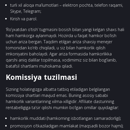
turli xil aloqa ma’lumotlari – elektron pochta, telefon raqami,
Skype, Telegram;
Kirish va parol.
‘Ro’yxatdan o’tish’ tugmasini bosish bilan yangi kelgan shaxs hali
ham hamkorga aylanmaydi. Hozirda u faqat hamkor bo’lish
uchun ariza bergan. Taqdim etilgan ariza shaxsiy menejer
tomonidan ko’rib chiqiladi, u siz bilan hamkorlik qilish
imkoniyatini baholaydi. Agar ariza formasida hamkorlikka
qarshi aniq dalillar topilmasa, xodimimiz siz bilan bog’lanib,
batafsil shartlarni muhokama qiladi.
Komissiya tuzilmasi
Sizning holatingizga albatta tatbiq etiladigan belgilangan
komissiya shartlari mavjud emas. Buning asosiy sababi
hamkorlik variantlarining xilma-xilligidir. Affiliate dasturining
rentabelligiga ta’sir qilishi mumkin bo’lgan omillar quyidagilar:
hamkorlik muddati (hamkorning isbotlangan samaradorligi);
promosyon o’tkaziladigan mamlakat (maqsadli bozor hajmi);