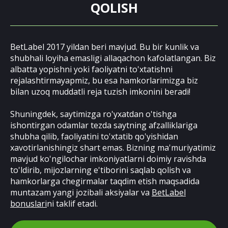
QOLISH
BetLabel 2017 yildan beri mavjud. Bu bir kunlik va
shubhali loyiha emasligi allaqachon kafolatlangan. Biz
albatta yopishni yoki faoliyatni to'xtatishni
rejalashtirmayapmiz, bu esa hamkorlarimizga biz
bilan uzoq muddatli reja tuzish imkonini beradi!
Shuningdek, saytimizga ro'yxatdan o'tishga
ishontirgan odamlar tezda saytning afzalliklariga
shubha qilib, faoliyatini to'xtatib qo'yishidan
xavotirlanishingiz shart emas. Bizning ma'muriyatimiz
mavjud ko'ngilochar imkoniyatlarni doimiy ravishda
to'ldirib, mijozlarning e'tiborini saqlab qolish va
hamkorlarga chegirmalar taqdim etish maqsadida
muntazam yangi jozibali aksiyalar va
BetLabel
bonuslari
ni taklif etadi.