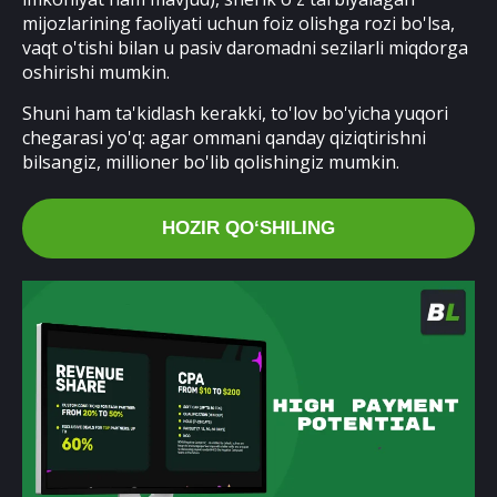
mijozlarining faoliyati uchun foiz olishga rozi bo'lsa,
vaqt o'tishi bilan u pasiv daromadni sezilarli miqdorga
oshirishi mumkin.
Shuni ham ta'kidlash kerakki, to'lov bo'yicha yuqori
chegarasi yo'q: agar ommani qanday qiziqtirishni
bilsangiz, millioner bo'lib qolishingiz mumkin.
HOZIR QOʻSHILING