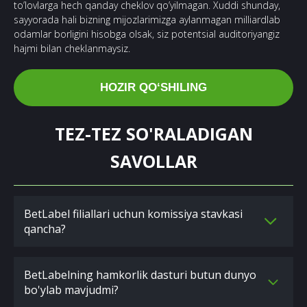
to’lovlarga hech qanday cheklov qo’yilmagan. Xuddi shunday,
sayyorada hali bizning mijozlarimizga aylanmagan milliardlab
odamlar borligini hisobga olsak, siz potentsial auditoriyangiz
hajmi bilan cheklanmaysiz.
HOZIR QOʻSHILING
TEZ-TEZ SO'RALADIGAN
SAVOLLAR
BetLabel filiallari uchun komissiya stavkasi
qancha?
BetLabelning hamkorlik dasturi butun dunyo
bo'ylab mavjudmi?