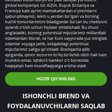
global kompaniya; biz AQSh, Buyuk Britaniya va
Fransiya kabi ayrim mamlakatlardan o'yinchilarni
qabul qilmaymiz, lekin u yerdan bo'lgan va bizning
kuchli tomonlarimizni biladiganlar ba'zan bu cheklovni
aylanib o'tish uchun hiylalar ishlatishadi. Bu shuni
anglatadiki, bizning potentsial mijozlarimiz milliardlab
odamlardan iborat, va har kuni sayyorada yuz minglab
odamlar voyaga yetib, kelajakdagi potentsial
mijozlarimiz safiga qo'shiladi. Boshqacha qilib
aytganda, qimor bozorini to'liq bo'lishib olish hali ham
mumkin emas. Iqtidorli hamkor o'z biznesida
haqiqatan ham muvaffaqiyatga erisha oladi.
HOZIR QOʻSHILING
ISHONCHLI BREND VA
FOYDALANUVCHILARNI SAQLAB