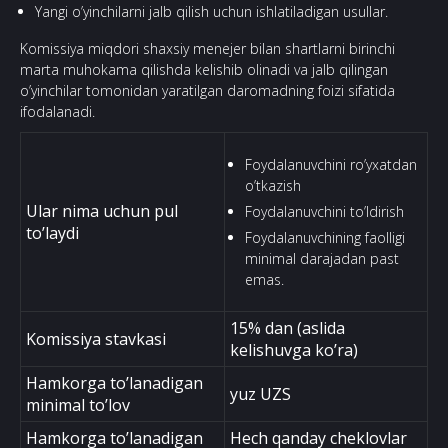
Yangi o’yinchilarni jalb qilish uchun ishlatiladigan usullar.
Komissiya miqdori shaxsiy menejer bilan shartlarni birinchi
marta muhokama qilishda kelishib olinadi va jalb qilingan
o’yinchilar tomonidan yaratilgan daromadning foizi sifatida
ifodalanadi.
Foydalanuvchini ro’yxatdan
o’tkazish
Ular nima uchun pul
Foydalanuvchini to’ldirish
to’laydi
Foydalanuvchining faolligi
minimal darajadan past
emas.
15% dan (aslida
Komissiya stavkasi
kelishuvga ko’ra)
Hamkorga to’lanadigan
yuz UZS
minimal to’lov
Hamkorga to’lanadigan
Hech qanday cheklovlar