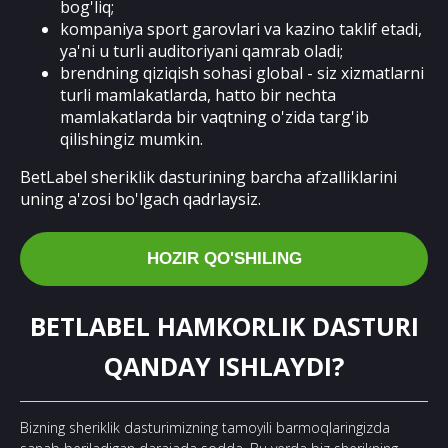
bog'liq;
kompaniya sport garovlari va kazino taklif etadi,
ya'ni u turli auditoriyani qamrab oladi;
brendning qiziqish sohasi global - siz xizmatlarni
turli mamlakatlarda, hatto bir nechta
mamlakatlarda bir vaqtning o'zida targ'ib
qilishingiz mumkin.
BetLabel sheriklik dasturining barcha afzalliklarini
uning a'zosi bo'lgach qadrlaysiz.
HOZIR QO'SHILING
BETLABEL HAMKORLIK DASTURI
QANDAY ISHLAYDI?
Bizning sheriklik dasturimizning tamoyili barmoqlaringizda