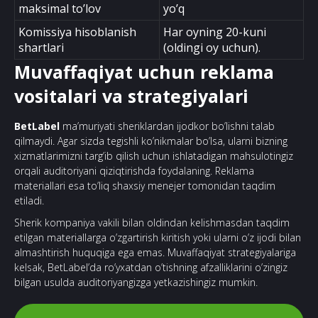
maksimal to’lov
yo’q
Komissiya hisoblanish
Har oyning 20-kuni
shartlari
(oldingi oy uchun).
Muvaffaqiyat uchun reklama
vositalari va strategiyalari
BetLabel
ma’muriyati sheriklardan ijodkor bo’lishni talab
qilmaydi. Agar sizda tegishli ko’nikmalar bo’lsa, ularni bizning
xizmatlarimizni targ’ib qilish uchun ishlatadigan mahsulotingiz
orqali auditoriyani qiziqtirishda foydalaning. Reklama
materiallari esa to’liq shaxsiy menejer tomonidan taqdim
etiladi.
Sherik kompaniya vakili bilan oldindan kelishmasdan taqdim
etilgan materiallarga o’zgartirish kiritish yoki ularni o’z ijodi bilan
almashtirish huquqiga ega emas. Muvaffaqiyat strategiyalariga
kelsak, BetLabel’da ro’yxatdan o’tishning afzalliklarini o’zingiz
bilgan usulda auditoriyangizga yetkazishingiz mumkin.