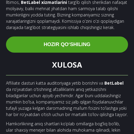
Iltimos,
BetLabel xizmatlarini
targ’ib qilish sherikdan nafaqat
moliyaviy, balki mehnat jihatdan ham sarmoya talab qilishi
mumkinligini yodda tuting. Bizning kompaniyamiz sizning
xarajatlaringizni qoplamaydi. Komissiya o’zini o’zi qoplaydigan
darajada targ’ibot strategiyasini ishlab chiqishingiz kerak.
HOZIR QOʻSHILING
XULOSA
Affiliate dasturi katta auditoriyaga yetib borishni va
BetLabel
da ro’yxatdan o’tishning afzalliklarini aniq yetkazishni
biladiganlar uchun ajoyib yechimdir. Agar buni uddalashingiz
mumkin bo’lsa, kompaniyamiz siz jalb qilgan foydalanuvchilar
tufayli yuzaga kelgan daromadning ma’lum foizini to’lashga yoki
har bir ro’yxatdan o’tish uchun bir martalik to’lov qilishga tayyor.
Hamkorlikning aniq shartlari ko’plab omillarga bog’liq bo’lib,
ular shaxsiy menejer bilan alohida muhokama qilinadi, lekin