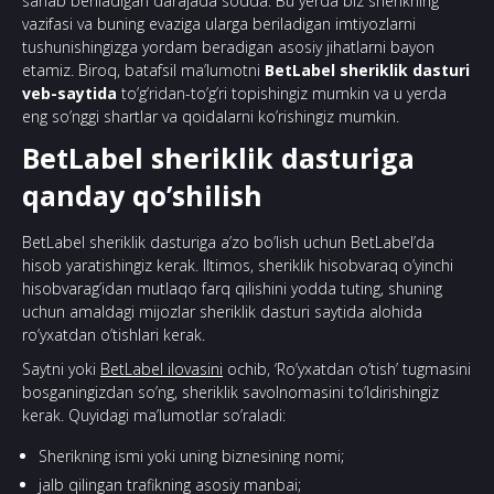
sanab beriladigan darajada sodda. Bu yerda biz sherikning
vazifasi va buning evaziga ularga beriladigan imtiyozlarni
tushunishingizga yordam beradigan asosiy jihatlarni bayon
etamiz. Biroq, batafsil ma’lumotni
BetLabel sheriklik dasturi
veb-saytida
to’g’ridan-to’g’ri topishingiz mumkin va u yerda
eng so’nggi shartlar va qoidalarni ko’rishingiz mumkin.
BetLabel sheriklik dasturiga
qanday qo’shilish
BetLabel sheriklik dasturiga a’zo bo’lish uchun BetLabel’da
hisob yaratishingiz kerak. Iltimos, sheriklik hisobvaraq o’yinchi
hisobvarag’idan mutlaqo farq qilishini yodda tuting, shuning
uchun amaldagi mijozlar sheriklik dasturi saytida alohida
ro’yxatdan o’tishlari kerak.
Saytni yoki
BetLabel ilovasini
ochib, ‘Ro’yxatdan o’tish’ tugmasini
bosganingizdan so’ng, sheriklik savolnomasini to’ldirishingiz
kerak. Quyidagi ma’lumotlar so’raladi:
Sherikning ismi yoki uning biznesining nomi;
jalb qilingan trafikning asosiy manbai;