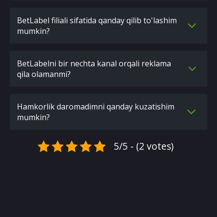
BetLabel filiali sifatida qanday qilib to'lashim
mumkin?
BetLabelni bir nechta kanal orqali reklama
qila olamanmi?
Hamkorlik daromadimni qanday kuzatishim
mumkin?
5/5 - (2 votes)