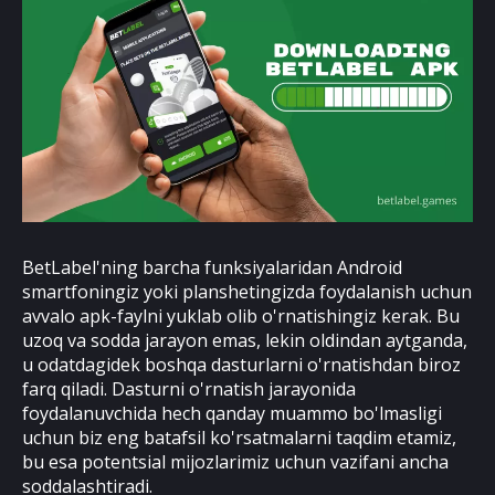
BetLabel'ning barcha funksiyalaridan Android
smartfoningiz yoki planshetingizda foydalanish uchun
avvalo apk-faylni yuklab olib o'rnatishingiz kerak. Bu
uzoq va sodda jarayon emas, lekin oldindan aytganda,
u odatdagidek boshqa dasturlarni o'rnatishdan biroz
farq qiladi. Dasturni o'rnatish jarayonida
foydalanuvchida hech qanday muammo bo'lmasligi
uchun biz eng batafsil ko'rsatmalarni taqdim etamiz,
bu esa potentsial mijozlarimiz uchun vazifani ancha
soddalashtiradi.