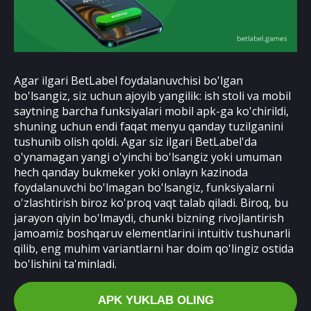
Agar ilgari BetLabel foydalanuvchisi bo'lgan
bo'lsangiz, siz uchun ajoyib yangilik: ish stoli va mobil
saytning barcha funksiyalari mobil apk-ga ko'chirildi,
shuning uchun endi faqat menyu qanday tuzilganini
tushunib olish qoldi. Agar siz ilgari BetLabel'da
o'ynamagan yangi o'yinchi bo'lsangiz yoki umuman
hech qanday bukmeker yoki onlayn kazinoda
foydalanuvchi bo'lmagan bo'lsangiz, funksiyalarni
o'zlashtirish biroz ko'proq vaqt talab qiladi. Biroq, bu
jarayon qiyin bo'lmaydi, chunki bizning rivojlantirish
jamoamiz boshqaruv elementlarini intuitiv tushunarli
qilib, eng muhim variantlarni har doim qo'lingiz ostida
bo'lishini ta'minladi.
APK YUKLAB OLING