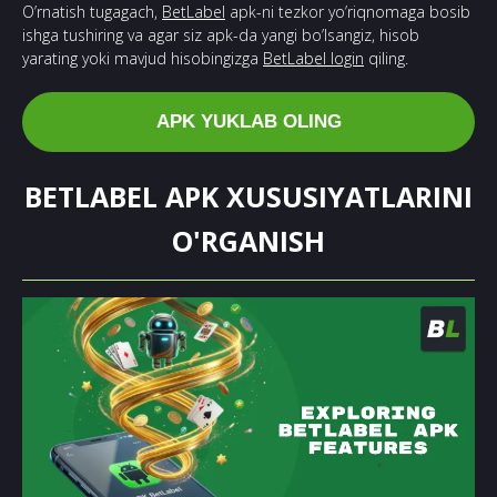
O’rnatish tugagach,
BetLabel
apk-ni tezkor yo’riqnomaga bosib
ishga tushiring va agar siz apk-da yangi bo’lsangiz, hisob
yarating yoki mavjud hisobingizga
BetLabel login
qiling.
APK YUKLAB OLING
BETLABEL APK XUSUSIYATLARINI
O'RGANISH