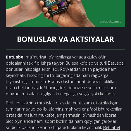
BONUSLAR VA AKTSIYALAR
BetLabel
ma’muriyati o’yinchilarga yanada qulay o’yin
qoidalarini taklif qilishga tayyor. Bu esa ko’plab va turli
BetLabel
bonuslari
hisobiga erishiladi. Ro’yxatdan o’tish paytida ham,
keyinchalik hisobingizni to’ldirganingizda ham rag’batga
tayanishingiz mumkin. Bonus dasturi faqat depozit takliflari
bilan cheklanmaydi. Shuningdek, depozitsiz yechimlar ham
mavjud, masalan, tug’ilgan kun egasiga sovg’a yoki keshbek.
BetLabel kazino
muxlislari orasida muntazam o’tkaziladigan
turnirlar mavjud bo’lib, ularning mohiyati eng faol ishtirokchilar
o’rtasida ma’lum mukofot jamg’armasini o’ynashdan iborat.
Slot o’yinlarida ham, sport bo’limida ham qo’yilgan garovlar
sodiqlik ballarini keltirib chiqaradi, ularni keyinchalik
BetLabel