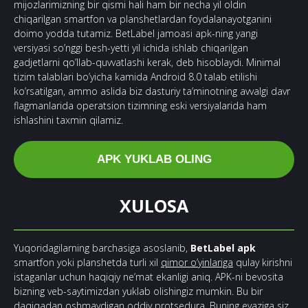
mijozlarimizning bir qismi hali ham bir necha yil oldin
chiqarilgan smartfon va planshetlardan foydalanayotganini
doimo yodda tutamiz. BetLabel jamoasi apk-ning yangi
versiyasi so’nggi besh-yetti yil ichida ishlab chiqarilgan
gadjetlarni qo’llab-quvvatlashi kerak, deb hisoblaydi. Minimal
tizim talablari bo’yicha kamida Android 8.0 talab etilishi
ko’rsatilgan, ammo aslida biz dasturiy ta’minotning avvalgi davr
flagmanlarida operatsion tizimning eski versiyalarida ham
ishlashini taxmin qilamiz.
APK YUKLAB OLING
XULOSA
Yuqoridagilarning barchasiga asoslanib,
BetLabel apk
smartfon yoki planshetda turli xil
qimor o’yinlariga
qulay kirishni
istaganlar uchun haqiqiy ne’mat ekanligi aniq. APK-ni bevosita
bizning veb-saytimizdan yuklab olishingiz mumkin. Bu bir
daqiqadan oshmaydigan oddiy protsedura. Buning evaziga siz