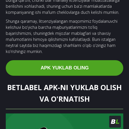
bunga qarshi, chunki ular mahalliy litsenziyalar muassasalarga
berilishini xohlashadi, shuning uchun ba’zi mamlakatlarda
kompaniyaning ishi ma’lum cheklovlarga duch kelishi mumkin.
Shunga qaramay, litsenziyalangan maqomimiz foydalanuvchi
kelishuvi bo’yicha barcha majburiyatlarimizni to’liq
bajarishimizni, shuningdek mijozlar mablag’lari va shaxsiy
ma’lumotlarini himoya qilishimizni kafolatlaydi. Buni istalgan
neytral saytda biz haqimizdagi sharhlarni o’qib o’zingiz ham
ko’rishingiz mumkin.
APK YUKLAB OLING
BETLABEL APK-NI YUKLAB OLISH
VA O'RNATISH