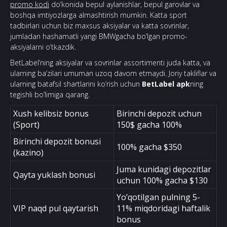
promo kodi
do’konida bepul aylanishlar, bepul garovlar va
boshqa imtiyozlarga almashtirish mumkin. Katta sport
tadbirlari uchun biz maxsus aksiyalar va katta sovrinlar,
jumladan hashamatli yangi BMWgacha bo’lgan promo-
aksiyalarni o’tkazdik.
BetLabel’ning aksiyalar va sovrinlar assortimenti juda katta, va
ularning ba’zilari umuman uzoq davom etmaydi. Joriy takliflar va
ularning batafsil shartlarini ko’rish uchun
BetLabel apk
ning
tegishli bo’limiga qarang.
Xush kelibsiz bonus
Birinchi depozit uchun
(Sport)
150$ gacha 100%
Birinchi depozit bonusi
100% gacha $350
(kazino)
Juma kunidagi depozitlar
Qayta yuklash bonusi
uchun 100% gacha $130
Yo’qotilgan pulning 5-
VIP naqd pul qaytarish
11% miqdoridagi haftalik
bonus