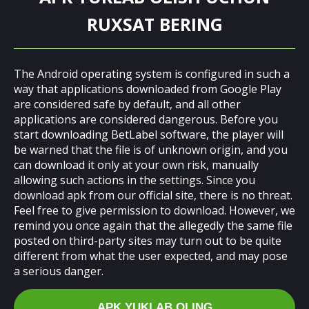
RUXSAT BERING
The Android operating system is configured in such a
way that applications downloaded from Google Play
are considered safe by default, and all other
applications are considered dangerous. Before you
start downloading BetLabel software, the player will
be warned that the file is of unknown origin, and you
can download it only at your own risk, manually
allowing such actions in the settings. Since you
download apk from our official site, there is no threat.
Feel free to give permission to download. However, we
remind you once again that the allegedly the same file
posted on third-party sites may turn out to be quite
different from what the user expected, and may pose
a serious danger.
APK YUKLAB OLING