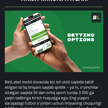
BetLabel mobil ilovasida biz ish stoli saytida taklif
etilgan to'liq liniyani saqlab qoldik – ya'ni, o'yinchilar
istalgan vaqtda 50 dan ortiq sport turida 3 000 ga
yaqin tadbirga kirish huquqiga ega. Eng yuqori
darajadagi futbol o'yinlari uchun liniyaning chuqurligi