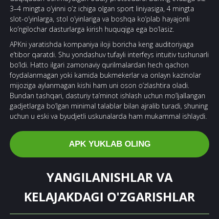
3–4 mingta o’yinni o’z ichiga olgan sport liniyasiga, 4 mingta
slot-o’yinlarga, stol o’yinlariga va boshqa ko’plab hayajonli
ko’ngilochar dasturlarga kirish huquqiga ega bo’lasiz.
APKni yaratishda kompaniya iloji boricha keng auditoriyaga
e’tibor qaratdi. Shu yondashuv tufayli interfeys intuitiv tushunarli
bo’ldi. Hatto ilgari zamonaviy qurilmalardan hech qachon
foydalanmagan yoki kamida bukmekerlar va onlayn kazinolar
mijoziga aylanmagan kishi ham uni oson o’zlashtira oladi.
Bundan tashqari, dasturiy ta’minot ishlash uchun mo’ljallangan
gadjetlarga bo’lgan minimal talablar bilan ajralib turadi, shuning
uchun u eski va byudjetli uskunalarda ham mukammal ishlaydi.
APK YUKLAB OLING
YANGILANISHLAR VA
KELAJAKDAGI O'ZGARISHLAR