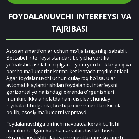
FOYDALANUVCHI INTERFEYSI VA
TAJRIBASI
Asosan smartfonlar uchun mo'ljallanganligi sababli,
BetLabel interfeysi standart bo'yicha vertikal
yo'nalishda ishlab chiqilgan – ya'ni yon bloklar yo'q va
barcha ma'lumotlar ketma-ket lentada taqdim etiladi.
Agar foydalanuvchi uchun qulayroq bo'lsa, ular
avtomatik aylantirishdan foydalanib, interfeysni
gorizontal yo'nalishdagi ekranda o'rganishlari
mumkin. Ikkala holatda ham displey shunday
loyihalashtirilganki, boshqaruv elementlari kichik
bo'lib, asosiy ma'lumotni yopmaydi.
Foydalanuvchiga birinchi navbatda kerak bo'lishi
mumkin bo'lgan barcha narsalar dastlab bosh
ekranda joylashtiriladi va elementlarning ko'rinish