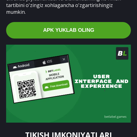
tartibini o'zingiz xohlagancha o'zgartirishingiz
mumkin.
APK YUKLAB OLING
TIKISH IMKONIYATLARI