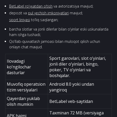
BetLabel ro’yxatdan o’tish
va avtorizatsiya mavjud;
depozit va
pul yechish imkoniyatlari
mavjud;
sport liniyasi
to’liq saqlangan;
barcha slotlar va jonli dilerlar bilan o’yinlar eski uskunalarda
ham ishga tushadi;
Qo’llab-quvvatlash jamoasi bilan muloqot qilish uchun
onlayn chat mavjud.
Sport garovlari, slot o’yinlari,
Ilovadagi
jonli diler o’yinlari, bingo,
ko’ngilochar
poker, TV o’yinlari va
dasturlar
boshqalar.
Muvofiq operatsion
Android 8.0 yoki undan
tizim versiyalari
yangiroq
Qayerdan yuklab
BetLabel veb-saytidan
olish mumkin
Taxminan 72 MB (versiyaga
APK hajmi