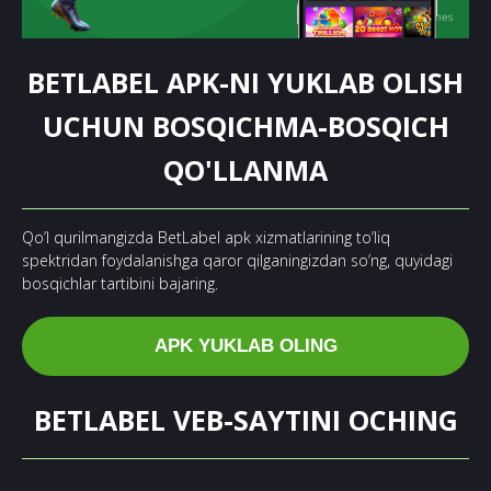
BETLABEL APK-NI YUKLAB OLISH
UCHUN BOSQICHMA-BOSQICH
QO'LLANMA
Qo’l qurilmangizda BetLabel apk xizmatlarining to’liq
spektridan foydalanishga qaror qilganingizdan so’ng, quyidagi
bosqichlar tartibini bajaring.
APK YUKLAB OLING
BETLABEL VEB-SAYTINI OCHING