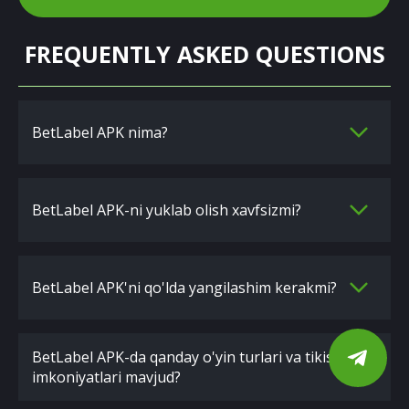
FREQUENTLY ASKED QUESTIONS
BetLabel APK nima?
BetLabel APK-ni yuklab olish xavfsizmi?
BetLabel APK'ni qo'lda yangilashim kerakmi?
BetLabel APK-da qanday o'yin turlari va tikish
imkoniyatlari mavjud?