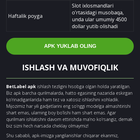
Slot ixlosmandlari
o’rtasidagi musobaqa,
Haftalik poyga
unda ular umumiy 4500
dollar yutib olishadi
APK YUKLAB OLING
ISHLASH VA MUVOFIQLIK
BetLabel apk
ishlash tezligini hisobga olgan holda yaratilgan.
Biz apk barcha qurilmalarda, hatto egasining nazarida eskirgan
ko’rinadiganlarida ham tez va xatosiz ishlashini xohladik.
Mijozimiz har yili gadjetlarini eng so’nggi modelga almashtirishi
shart emas, ularning boy bo’lishi ham shart emas. Agar
qurilmani ishlatishni davom ettirishda ma’no ko’rsangiz, demak
biz sizni hech narsada cheklay olmaymiz!
Shu sababli, apk-imizga yangilanishlar chiqarar ekanmiz,