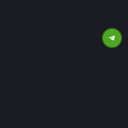
2026 Todos los derechos reservados
La empresa BetLabel es joven y acaba de empezar a
conquistar los mercados. Se posiciona como un sitio creado
por personas profundamente apasionadas por las apuestas y