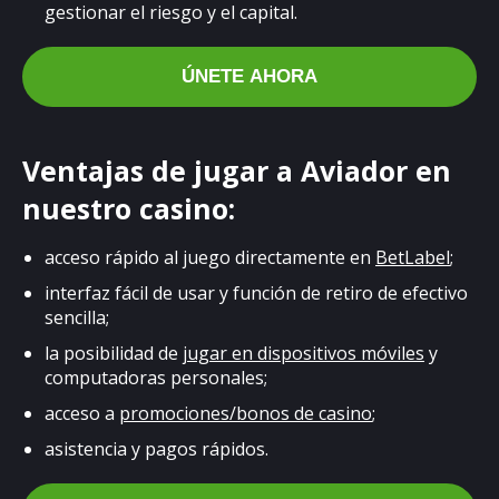
gestionar el riesgo y el capital.
ÚNETE AHORA
Ventajas de jugar a Aviador en
nuestro casino:
acceso rápido al juego directamente en
BetLabel
;
interfaz fácil de usar y función de retiro de efectivo
sencilla;
la posibilidad de
jugar en dispositivos móviles
y
computadoras personales;
acceso a
promociones/bonos de casino
;
asistencia y pagos rápidos.