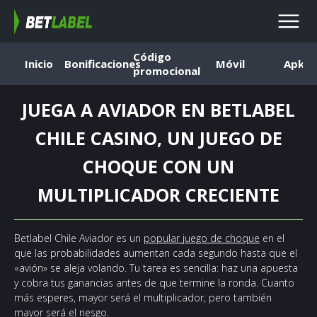
Código
Inicio
Bonificaciones
Móvil
Apk
promocional
JUEGA A AVIADOR EN BETLABEL
CHILE CASINO, UN JUEGO DE
CHOQUE CON UN
MULTIPLICADOR CRECIENTE
Betlabel Chile Aviador es un
popular juego de choque
en el
que las probabilidades aumentan cada segundo hasta que el
«avión» se aleja volando. Tu tarea es sencilla: haz una apuesta
y cobra tus ganancias antes de que termine la ronda. Cuanto
más esperes, mayor será el multiplicador, pero también
mayor será el riesgo.