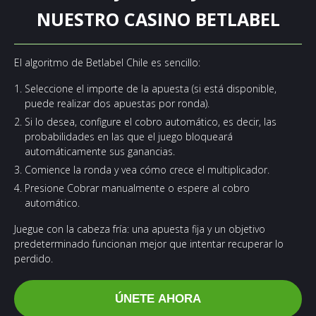
NUESTRO CASINO BETLABEL
El algoritmo de Betlabel Chile es sencillo:
Seleccione el importe de la apuesta (si está disponible,
puede realizar dos apuestas por ronda).
Si lo desea, configure el cobro automático, es decir, las
probabilidades en las que el juego bloqueará
automáticamente sus ganancias.
Comience la ronda y vea cómo crece el multiplicador.
Presione Cobrar manualmente o espere al cobro
automático.
Juegue con la cabeza fría: una apuesta fija y un objetivo
predeterminado funcionan mejor que intentar recuperar lo
perdido.
ÚNETE AHORA