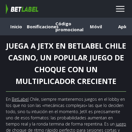
Código
Inicio
Bonificaciones
Móvil
Apk
promocional
JUEGA A JETX EN BETLABEL CHILE
CASINO, UN POPULAR JUEGO DE
CHOQUE CON UN
MULTIPLICADOR CRECIENTE
En
BetLabel
Chile, siempre mantenemos juegos en el lobby en
los que no son las «mecánicas complejas» las que lo deciden
todo, sino tu intuición en el momento. JetX es precisamente
uno de esos formatos: las probabilidades aumentan en
tiempo real y la ronda termina de forma repentina. Es un
juego
de choque de ritmo rápido
perfecto para sesiones cortas y