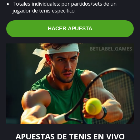
Totales individuales: por partidos/sets de un
jugador de tenis específico.
HACER APUESTA
APUESTAS DE TENIS EN VIVO