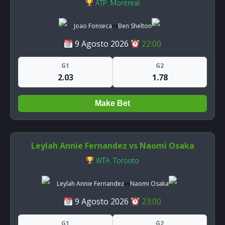
ATP. Montreal
Joao Fonseca
vs
Ben Shelton
9 Agosto 2026
22:00
G1
G2
2.03
1.78
Make Bet
Leylah Annie Fernandez vs Naomi Osaka
WTA. Toronto
Leylah Annie Fernandez
vs
Naomi Osaka
9 Agosto 2026
23:00
G1
G2