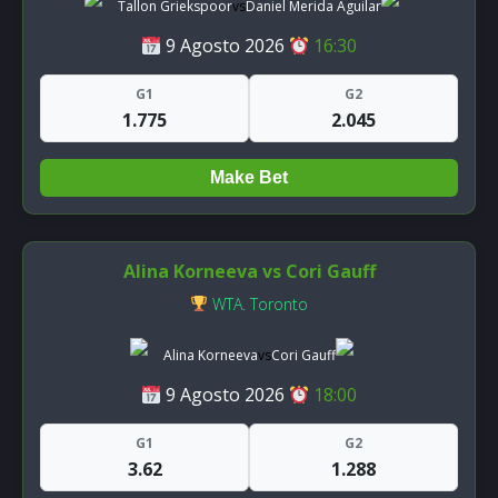
Tallon Griekspoor
vs
Daniel Merida Aguilar
9 Agosto 2026
16:30
G1
G2
1.775
2.045
Make Bet
Alina Korneeva vs Cori Gauff
WTA. Toronto
Alina Korneeva
vs
Cori Gauff
9 Agosto 2026
18:00
G1
G2
3.62
1.288