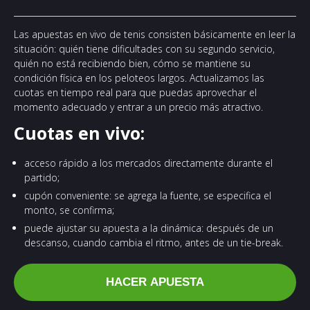
Las apuestas en vivo de tenis consisten básicamente en leer la
situación: quién tiene dificultades con su segundo servicio,
quién no está recibiendo bien, cómo se mantiene su
condición física en los peloteos largos. Actualizamos las
cuotas en tiempo real para que puedas aprovechar el
momento adecuado y entrar a un precio más atractivo.
Cuotas en vivo:
acceso rápido a los mercados directamente durante el
partido;
cupón conveniente: se agrega la fuente, se especifica el
monto, se confirma;
puede ajustar su apuesta a la dinámica: después de un
descanso, cuando cambia el ritmo, antes de un tie-break.
HACER APUESTA