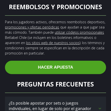
REEMBOLSOS Y PROMOCIONES
Para los jugadores activos, ofrecemos reembolsos deportivos,
promociones y ofertas periódicas
que ayudan a que jugar sea
más cómodo. También puede
utilizar códigos promocionales
Betlabel Chile (se incluyen en los boletines informativos o
aparecen en
los sitios web de nuestros socios
); los términos y
condiciones siempre se especifican en la descripción de cada
promoción en particular.
HACER APUESTA
PREGUNTAS FRECUENTES
¿Es posible apostar por sets o juegos
individuales, en lugar de solo por el ganador