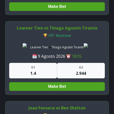
Make Bet
Learner Tien vs Thiago Agustin Tirante
ATP. Montreal
Learner Tien
vs
Thiago Agustin Tirante
9 Agosto 2026
18:05
G1
G2
1.4
2.944
Make Bet
Joao Fonseca vs Ben Shelton