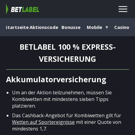
Startseite
Aktionscode
Bonusse
Mobile
Casino
BETLABEL 100 % EXPRESS-
VERSICHERUNG
Akkumulatorversicherung
Um an der Aktion teilzunehmen, müssen Sie
Kombiwetten mit mindestens sieben Tipps
platzieren.
Das Cashback-Angebot für Kombiwetten gilt für
Wetten auf Sportereignisse
mit einer Quote von
mindestens 1,7.