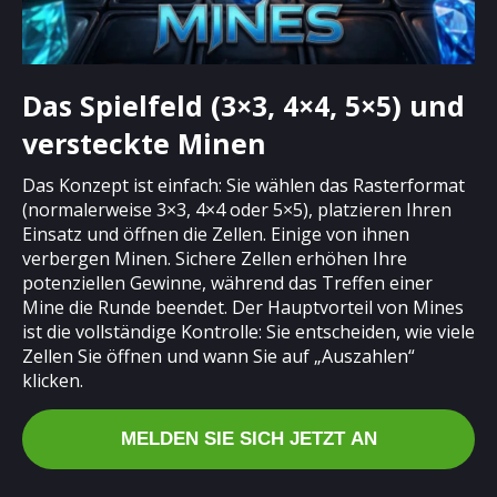
Das Spielfeld (3×3, 4×4, 5×5) und
versteckte Minen
Das Konzept ist einfach: Sie wählen das Rasterformat
(normalerweise 3×3, 4×4 oder 5×5), platzieren Ihren
Einsatz und öffnen die Zellen. Einige von ihnen
verbergen Minen. Sichere Zellen erhöhen Ihre
potenziellen Gewinne, während das Treffen einer
Mine die Runde beendet. Der Hauptvorteil von Mines
ist die vollständige Kontrolle: Sie entscheiden, wie viele
Zellen Sie öffnen und wann Sie auf „Auszahlen“
klicken.
MELDEN SIE SICH JETZT AN