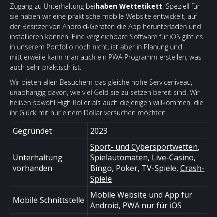
Zugang zu Unterhaltung bei
haben Wettetikett
. Speziell für
sie haben wir eine praktische mobile Website entwickelt, auf
der Besitzer von Android-Geräten die App herunterladen und
installieren können. Eine vergleichbare Software für iOS gibt es
in unserem Portfolio noch nicht, ist aber in Planung und
mittlerweile kann man auch ein PWA-Programm erstellen, was
auch sehr praktisch ist.
Wir bieten allen Besuchern das gleiche hohe Serviceniveau,
unabhängig davon, wie viel Geld sie zu setzen bereit sind. Wir
heißen sowohl High Roller als auch diejenigen willkommen, die
ihr Glück mit nur einem Dollar versuchen möchten.
Gegründet
2023
Sport- und Cybersportwetten
,
Unterhaltung
Spielautomaten, Live-Casino,
vorhanden
Bingo, Poker, TV-Spiele,
Crash-
Spiele
Mobile Website und App für
Mobile Schnittstelle
Android, PWA nur für iOS