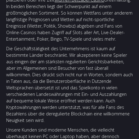
In beiden Bereichen liegt der Schwerpunkt auf einem
größtmöglichen Sortiment. So können Wettfans unter anderem
langfristige Prognosen und Wetten auf nicht-sportliche
Ereignisse (Wetter, Politik, Showbiz) abgeben und Fans von
Online-Casinos haben Zugriff auf Slots aller Art, Live-Dealer-
Entertainment, Poker, Bingo, TV-Spiele und vieles mehr.
Die Geschäftstätigkeit des Unternehmens ist kaum auf
bestimmte Länder beschränkt. Wir akzeptieren keine Spieler
aus einigen der am stärksten regulierten Gerichtsbarkeiten,
aber im Allgemeinen sind Besucher von fast überall
willkommen. Dies drückt sich nicht nur in Worten, sondern auch
in Taten aus, da die Benutzeroberfläche in Dutzende
Weltsprachen übersetzt ist und das Spielkonto in vielen
verschiedenen Landeswährungen mit Ein- und Auszahlungen
auf bequeme lokale Weise eröffnet werden kann. Auch
Kryptowährungen werden unterstützt, was für alle Fans des
Bezahlens über die deregulierte Blockchain eine willkommene
Neuigkeit sein wird.
Unsere Kunden sind moderne Menschen, die vielleicht
überhaupt keinen PC oder Laptop haben, aber dennoch