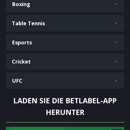
Boxing
Table Tennis
Esports
Cricket
UFC
LADEN SIE DIE BETLABEL-APP
HERUNTER