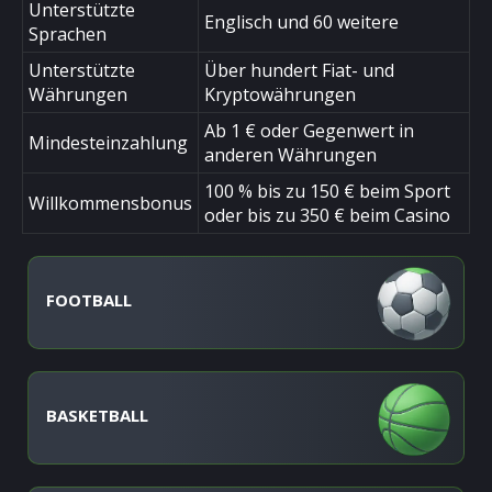
Unterstützte
Englisch und 60 weitere
Sprachen
Unterstützte
Über hundert Fiat- und
Währungen
Kryptowährungen
Ab 1 € oder Gegenwert in
Mindesteinzahlung
anderen Währungen
100 % bis zu 150 € beim Sport
Willkommensbonus
oder bis zu 350 € beim Casino
FOOTBALL
BASKETBALL