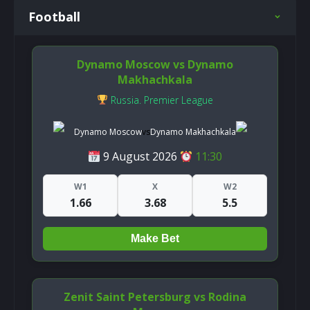
Football
Dynamo Moscow vs Dynamo
Makhachkala
Russia. Premier League
Dynamo Moscow
vs
Dynamo Makhachkala
9 August 2026
11:30
W1
X
W2
1.66
3.68
5.5
Make Bet
Zenit Saint Petersburg vs Rodina