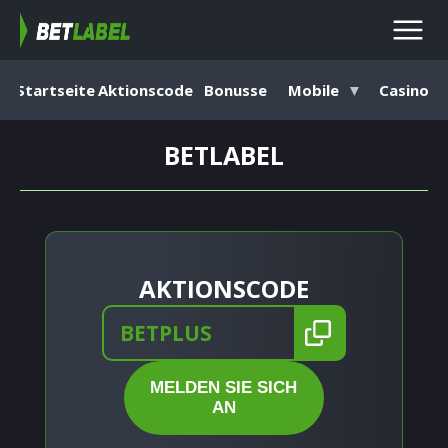
Startseite
Aktionscode
Bonusse
Mobile
Casino
BETLABEL
AKTIONSCODE
BETPLUS
MELDEN SIE SICH
AN