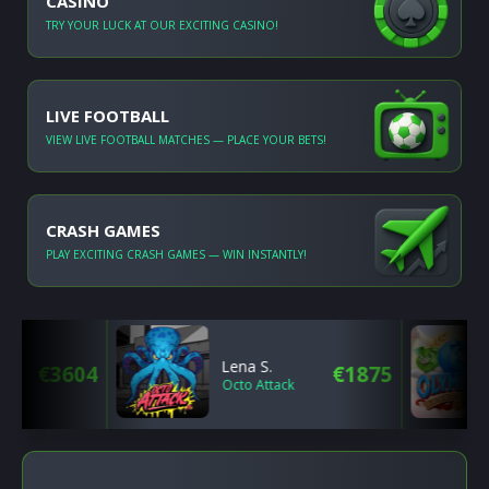
CASINO
TRY YOUR LUCK AT OUR EXCITING CASINO!
LIVE FOOTBALL
VIEW LIVE FOOTBALL MATCHES — PLACE YOUR BETS!
CRASH GAMES
PLAY EXCITING CRASH GAMES — WIN INSTANTLY!
Lena S.
Maxim
604
€1875
Octo Attack
Olymp