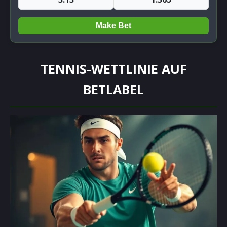
Make Bet
TENNIS-WETTLINIE AUF
BETLABEL