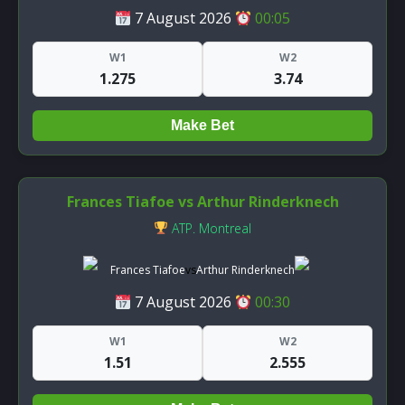
7 August 2026
00:05
W1
W2
1.275
3.74
Make Bet
Frances Tiafoe vs Arthur Rinderknech
ATP. Montreal
Frances Tiafoe
vs
Arthur Rinderknech
7 August 2026
00:30
W1
W2
1.51
2.555