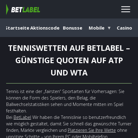
Startseite
Aktionscode
Bonusse
Mobile
Casino
TENNISWETTEN AUF BETLABEL –
GÜNSTIGE QUOTEN AUF ATP
UND WTA
Tennis ist eine der „fairsten“ Sportarten für Vorhersagen: Sie
können die Form des Spielers, den Belag, die
Ballwechselstatistiken sehen und Momente mitten im Spiel
festhalten.
Bei
BetLabel
Wir haben die Tennislinie so benutzerfreundlich
wie möglich gestaltet, damit Sie schnell das gewünschte Turnier
finden, Märkte vergleichen und
Platzieren Sie Ihre Wette
ohne
unnötige Schritte – von Ihrem PC oder
Mobiltelefon
.