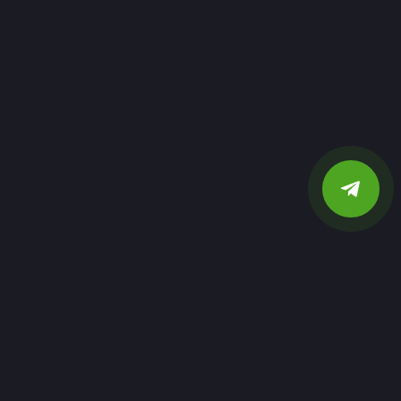
2026 Alle Rechte vorbehalten