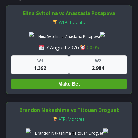
Elina Svitolina vs Anastasia Potapova
WTA. Toronto
Elina Svitolina
vs
Anastasia Potapova
7 August 2026
00:05
W1
W2
1.392
2.984
Make Bet
Brandon Nakashima vs Titouan Droguet
ATP. Montreal
Brandon Nakashima
vs
Titouan Droguet