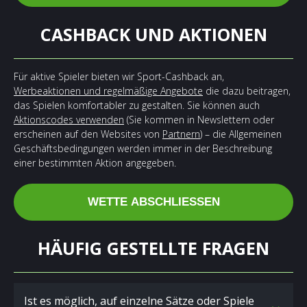
CASHBACK UND AKTIONEN
Für aktive Spieler bieten wir Sport-Cashback an,
Werbeaktionen und regelmäßige Angebote
die dazu beitragen,
das Spielen komfortabler zu gestalten. Sie können auch
Aktionscodes verwenden
(Sie kommen in Newslettern oder
erscheinen auf den Websites von
Partnern
) – die Allgemeinen
Geschäftsbedingungen werden immer in der Beschreibung
einer bestimmten Aktion angegeben.
WETTE ABSCHLIESSEN
HÄUFIG GESTELLTE FRAGEN
Ist es möglich, auf einzelne Sätze oder Spiele