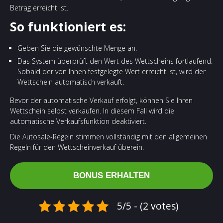
Betrag erreicht ist.
So funktioniert es:
Geben Sie die gewünschte Menge an.
Das System überprüft den Wert des Wettscheins fortlaufend.
Sobald der von Ihnen festgelegte Wert erreicht ist, wird der
Wettschein automatisch verkauft.
Bevor der automatische Verkauf erfolgt, können Sie Ihren
Wettschein selbst verkaufen. In diesem Fall wird die
automatische Verkaufsfunktion deaktiviert.
Die Autosale-Regeln stimmen vollständig mit den allgemeinen
Regeln für den Wettscheinverkauf überein.
BONUS ERHALTEN
5/5 - (2 votes)