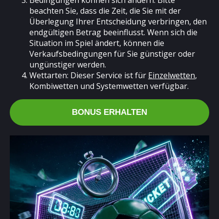
Bedingungen können sich ändern: Bitte
beachten Sie, dass die Zeit, die Sie mit der
Überlegung Ihrer Entscheidung verbringen, den
endgültigen Betrag beeinflusst. Wenn sich die
Situation im Spiel ändert, können die
Verkaufsbedingungen für Sie günstiger oder
ungünstiger werden.
Wettarten: Dieser Service ist für
Einzelwetten
,
Kombiwetten und Systemwetten verfügbar.
BONUS ERHALTEN