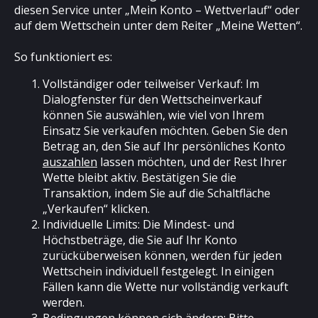
diesen Service unter „Mein Konto – Wettverlauf“ oder
auf dem Wettschein unter dem Reiter „Meine Wetten“.
So funktioniert es:
Vollständiger oder teilweiser Verkauf: Im
Dialogfenster für den Wettscheinverkauf
können Sie auswählen, wie viel von Ihrem
Einsatz Sie verkaufen möchten. Geben Sie den
Betrag an, den Sie auf Ihr persönliches Konto
auszahlen
lassen möchten, und der Rest Ihrer
Wette bleibt aktiv. Bestätigen Sie die
Transaktion, indem Sie auf die Schaltfläche
„Verkaufen“ klicken.
Individuelle Limits: Die Mindest- und
Höchstbeträge, die Sie auf Ihr Konto
zurücküberweisen können, werden für jeden
Wettschein individuell festgelegt. In einigen
Fällen kann die Wette nur vollständig verkauft
werden.