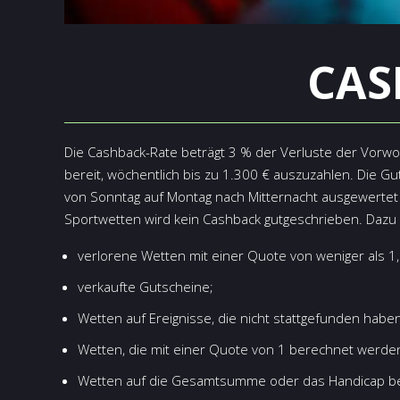
CAS
Die Cashback-Rate beträgt 3 % der Verluste der Vorwo
bereit, wöchentlich bis zu 1.300 € auszuzahlen. Die G
von Sonntag auf Montag nach Mitternacht ausgewertet 
Sportwetten wird kein Cashback gutgeschrieben. Dazu
verlorene Wetten mit einer Quote von weniger als 1,
verkaufte Gutscheine;
Wetten auf Ereignisse, die nicht stattgefunden h
Wetten, die mit einer Quote von 1 berechnet werden,
Wetten auf die Gesamtsumme oder das Handicap bei