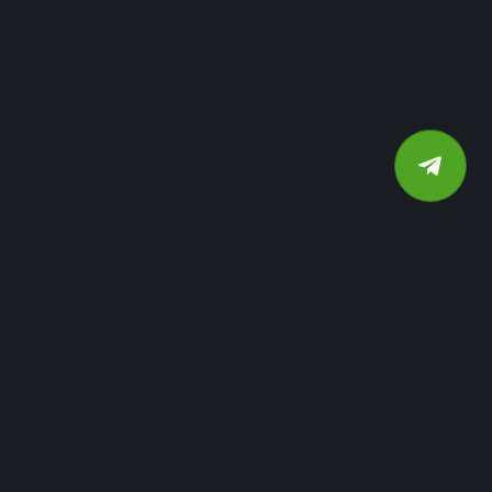
obern. Es positioniert sich als eine Website, die von
n und verstehen, wie ein idealer Service für einen
den Anforderungen moderner Wetten gerecht wird und
equemes Zahlungs- und Auszahlungssystem sowie ein