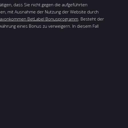
tigen, dass Sie nicht gegen die aufgeführten
den, mit Ausnahme der Nutzung der Website durch
avonkommen BetLabel Bonusprogramm
. Besteht der
hrung eines Bonus zu verweigern. In diesem Fall