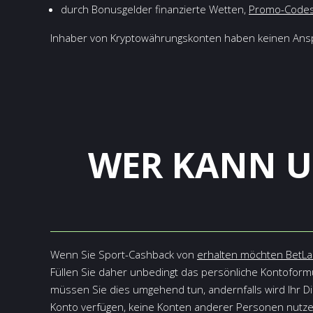
durch Bonusgelder finanzierte Wetten,
Promo-Code
Inhaber von Kryptowährungskonten haben keinen Ansp
WER KANN U
Wenn Sie Sport-Cashback von
erhalten möchten BetLa
Füllen Sie daher unbedingt das persönliche Kontoform
müssen Sie dies umgehend tun, andernfalls wird Ihr D
Konto verfügen, keine Konten anderer Personen nutze