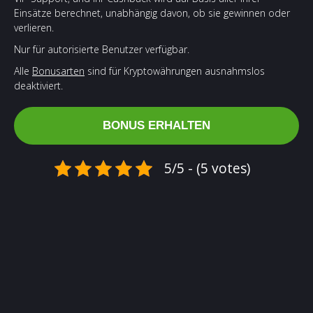
Einsätze berechnet, unabhängig davon, ob sie gewinnen oder
verlieren.
Nur für autorisierte Benutzer verfügbar.
Alle
Bonusarten
sind für Kryptowährungen ausnahmslos
deaktiviert.
BONUS ERHALTEN
5/5 - (5 votes)