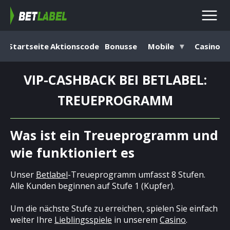
Startseite
Aktionscode
Bonusse
Mobile
Casino
VIP-CASHBACK BEI BETLABEL:
TREUEPROGRAMM
Was ist ein Treueprogramm und
wie funktioniert es
Unser
Betlabel
-Treueprogramm umfasst 8 Stufen.
Alle Kunden beginnen auf Stufe 1 (Kupfer).
Um die nächste Stufe zu erreichen, spielen Sie einfach
weiter Ihre
Lieblingsspiele
in unserem
Casino
.