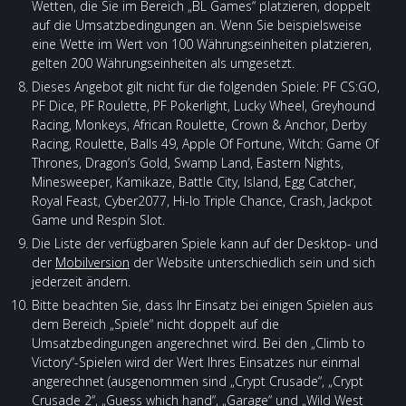
Wetten, die Sie im Bereich „BL Games“ platzieren, doppelt
auf die Umsatzbedingungen an. Wenn Sie beispielsweise
eine Wette im Wert von 100 Währungseinheiten platzieren,
gelten 200 Währungseinheiten als umgesetzt.
Dieses Angebot gilt nicht für die folgenden Spiele: PF CS:GO,
PF Dice, PF Roulette, PF Pokerlight, Lucky Wheel, Greyhound
Racing, Monkeys, African Roulette, Crown & Anchor, Derby
Racing, Roulette, Balls 49, Apple Of Fortune, Witch: Game Of
Thrones, Dragon’s Gold, Swamp Land, Eastern Nights,
Minesweeper, Kamikaze, Battle City, Island, Egg Catcher,
Royal Feast, Cyber2077, Hi-lo Triple Chance, Crash, Jackpot
Game und Respin Slot.
Die Liste der verfügbaren Spiele kann auf der Desktop- und
der
Mobilversion
der Website unterschiedlich sein und sich
jederzeit ändern.
Bitte beachten Sie, dass Ihr Einsatz bei einigen Spielen aus
dem Bereich „Spiele“ nicht doppelt auf die
Umsatzbedingungen angerechnet wird. Bei den „Climb to
Victory“-Spielen wird der Wert Ihres Einsatzes nur einmal
angerechnet (ausgenommen sind „Crypt Crusade“, „Crypt
Crusade 2“, „Guess which hand“, „Garage“ und „Wild West