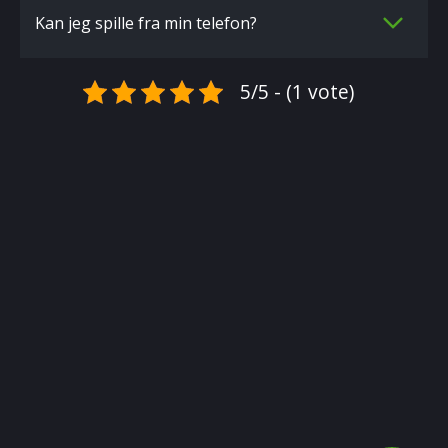
Kan jeg spille fra min telefon?
5/5 - (1 vote)