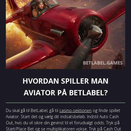
HVORDAN SPILLER MAN
AVIATOR PÅ BETLABEL?
Du skal gå til BetLabel, gå til
casino-sektionen
og finde spillet
Aviator. Start det og vælg dit indsatsbeløb. Indstil Auto Cash
Out, hvis du vil sikre din gevinst til et forudvalgt odds. Tryk på
Start/Place Bet og se multiplikatoren vokse. Tryk på Cash Out