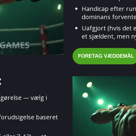
Handicap efter run
dominans forvente
Uafgjort (hvis det 
et sjældent, men n
FORETAG VÆDDEMÅL
:
gørelse — vælg i
forudsigelse baseret