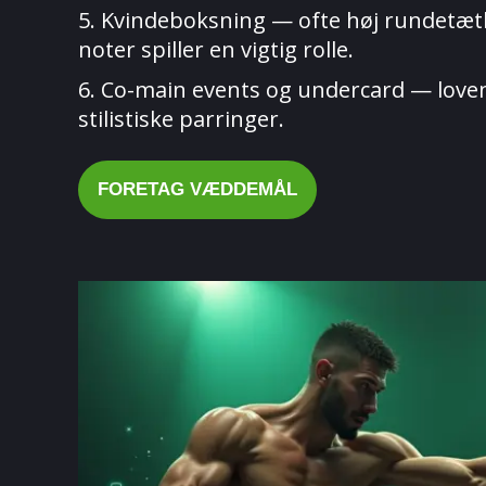
5. Kvindeboksning — ofte høj rundet
noter spiller en vigtig rolle.
6. Co-main events og undercard — loven
stilistiske parringer.
FORETAG VÆDDEMÅL