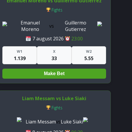
Emanuel Moreno vs Guillermo Gutierrez
Fights
Emanuel
Guillermo
vs
Moreno
Gutierrez
7 august 2026
23:00
W1
X
W2
1.139
33
5.55
Make Bet
Liam Messam vs Luke Siaki
Fights
Liam Messam
vs
Luke Siaki