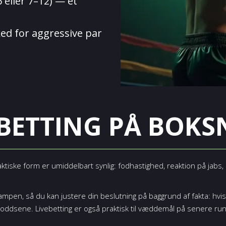
 eller 7–12) — et
ed for aggressive par
EBETTING PÅ BOKS
aktiske form er umiddelbart synlig: fodhastighed, reaktion på jabs, k
en, så du kan justere din beslutning på baggrund af fakta: hvis 
i oddsene. Livebetting er også praktisk til væddemål på senere ru