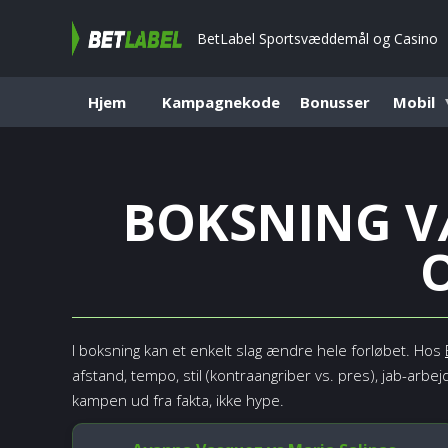
BetLabel Sportsvæddemål og Casino
Hjem
Kampagnekode
Bonusser
Mobil
BOKSNING V
I boksning kan et enkelt slag ændre hele forløbet. Hos
afstand, tempo, stil (kontraangriber vs. pres), jab-arbe
kampen ud fra fakta, ikke hype.