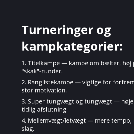
Turneringer og
kampkategorier:
1. Titelkampe — kampe om bælter, høj pri
"skak"-runder.
2. Ranglistekampe — vigtige for forfrem
stor motivation.
3. Super tungvægt og tungvægt — høje
tidlig afslutning.
4. Mellemvægt/letvægt — mere tempo, 
slag.