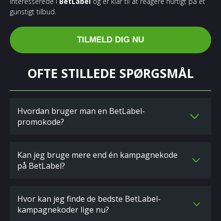
interesserede i
BetLabel
og er klar til at reagere hurtigt på et
gunstigt tilbud.
TILMELD DIG NU
OFTE STILLEDE SPØRGSMÅL
Hvordan bruger man en BetLabel-
promokode?
Kan jeg bruge mere end én kampagnekode
på BetLabel?
Hvor kan jeg finde de bedste BetLabel-
kampagnekoder lige nu?