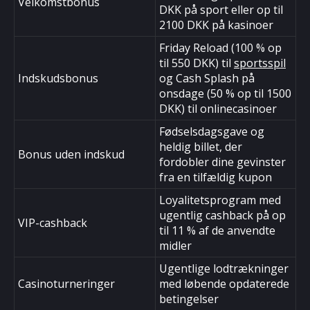
Velkomstbonus
DKK på sport eller op til
2100 DKK på kasinoer
Friday Reload (100 % op
til 550 DKK) til
sportsspil
Indskudsbonus
og Cash Splash på
onsdage (50 % op til 1500
DKK) til onlinecasinoer
Fødselsdagsgave og
heldig billet, der
Bonus uden indskud
fordobler dine gevinster
fra en tilfældig kupon
Loyalitetsprogram med
ugentlig cashback på op
VIP-cashback
til 11 % af de anvendte
midler
Ugentlige lodtrækninger
Casinoturneringer
med løbende opdaterede
betingelser