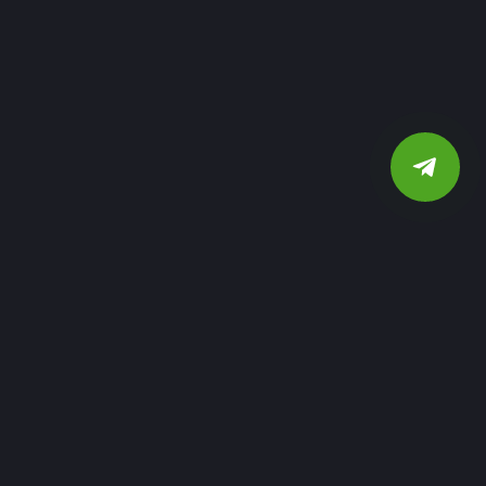
2026 Alle rettigheder forbeholdes
BetLabel er et ungt firma, der netop er begyndt at erobre
markederne. Det positionerer sig som et websted, der er
skabt af mennesker, der brænder for væddemål og forstår,