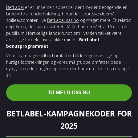
BetLabel
er et universelt spillesite, der tilbyder besøgende en
bred vifte af underholdning, herunder sportsvæddemål,
spilleautomater, live
BetLabel casino
og meget mere. Et relativt
ungt firma, der har eksisteret i få år, har formået at få et stort
publikum i forskellige lande rundt om i verden takket være
adskillige fordele, hvoraf ikke mindst
BetLabel
bonusprogrammet
.
Vores kampagneudbud omfatter både regelmæssige og
hurtige lodtrækninger, og vores målgruppe omfatter både
nyregistrerede brugere og dem, der har været hos os i mange
år.
TILMELD DIG NU
BETLABEL-KAMPAGNEKODER FOR
2025