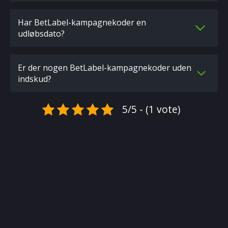
Har BetLabel-kampagnekoder en
udløbsdato?
Er der nogen BetLabel-kampagnekoder uden
indskud?
5/5 - (1 vote)