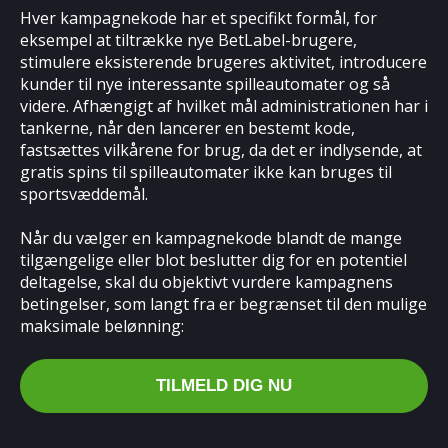
Hver kampagnekode har et specifikt formål, for
eksempel at tiltrække nye BetLabel-brugere,
stimulere eksisterende brugeres aktivitet, introducere
kunder til nye interessante spilleautomater og så
videre. Afhængigt af hvilket mål administrationen har i
tankerne, når den lancerer en bestemt kode,
fastsættes vilkårene for brug, da det er indlysende, at
gratis spins til spilleautomater ikke kan bruges til
sportsvæddemål.
Når du vælger en kampagnekode blandt de mange
tilgængelige eller blot beslutter dig for en potentiel
deltagelse, skal du objektivt vurdere kampagnens
betingelser, som langt fra er begrænset til den mulige
maksimale belønning:
TILMELD DIG NU