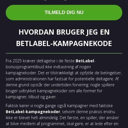
TILMELD DIG NU
HVORDAN BRUGER JEG EN
BETLABEL-KAMPAGNEKODE
Fra 2025 kræver deltagelse i de fleste
BetLabel
-
bonusprogramtilbud ikke indtastning af nogen
kampagnekoder. Det er tilstrækkeligt at opfylde de betingelser,
som administrationen har fastsat for potentielle deltagere. Af
denne grund opstår der undertiden forvirring: nogle spillere
bruger udtrykket kampagnekoder om alle former for
kampagner, tilbud og gaver.
Faktisk kører vi nogle gange også kampagner med faktiske
BetLabel-kampagnekoder
, selvom denne praksis endnu
ikke er blevet helt almindelig. Det første, en spiller, der ønsker
at blive medlem af programmet, skal gøre, er at lede efter en