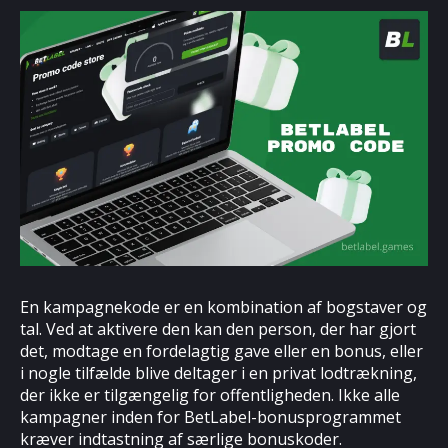
En kampagnekode er en kombination af bogstaver og
tal. Ved at aktivere den kan den person, der har gjort
det, modtage en fordelagtig gave eller en bonus, eller
i nogle tilfælde blive deltager i en privat lodtrækning,
der ikke er tilgængelig for offentligheden. Ikke alle
kampagner inden for BetLabel-bonusprogrammet
kræver indtastning af særlige bonuskoder.