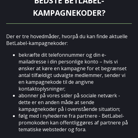
BEDSTE BETLABEL-
KAMPAGNEKODER?
Der er tre hovedmåder, hvorpå du kan finde aktuelle
BetLabel-kampagnekoder:
bekræfte dit telefonnummer og din e-
mailadresse i din personlige konto – hvis vi
ønsker at køre en kampagne for et begrænset
antal tilfældigt udvalgte medlemmer, sender vi
en kampagnekode til de angivne
kontaktoplysninger;
abonner på vores sider på sociale netværk -
dette er en anden måde at sende
kampagnekoder på i ovenstående situation;
følg med i nyhederne fra partnere - BetLabel-
promokoden kan offentliggøres af partnere på
tematiske websteder og fora.