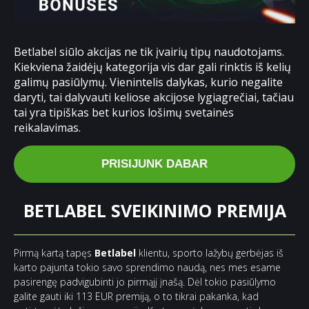
Betlabel siūlo akcijas ne tik įvairių tipų naudotojams.
Kiekviena žaidėjų kategorija vis dar gali rinktis iš kelių
galimų pasiūlymų. Vienintelis dalykas, kurio negalite
daryti, tai dalyvauti keliose akcijose lygiagrečiai, tačiau
tai yra tipiškas bet kurios lošimų svetainės
reikalavimas.
PRISIJUNK DABAR
BETLABEL SVEIKINIMO PREMIJA
Pirmą kartą tapęs
Betlabel
klientu, sporto lažybų gerbėjas iš
karto pajunta tokio savo sprendimo naudą, nes mes esame
pasirengę padvigubinti jo pirmąjį įnašą. Dėl tokio pasiūlymo
galite gauti iki 113 EUR premiją, o to tikrai pakanka, kad