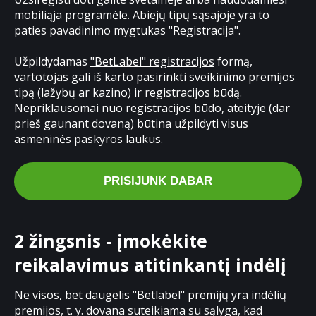
mobiliąja programėle. Abiejų tipų sąsajoje yra to
paties pavadinimo mygtukas "Registracija".
Užpildydamas
"BetLabel" registracijos
formą,
vartotojas gali iš karto pasirinkti sveikinimo premijos
tipą (lažybų ar kazino) ir registracijos būdą.
Nepriklausomai nuo registracijos būdo, ateityje (dar
prieš gaunant dovaną) būtina užpildyti visus
asmeninės paskyros laukus.
PRISIJUNK DABAR
2 žingsnis - įmokėkite
reikalavimus atitinkantį indėlį
Ne visos, bet daugelis "Betlabel" premijų yra indėlių
premijos, t. y. dovana suteikiama su sąlyga, kad