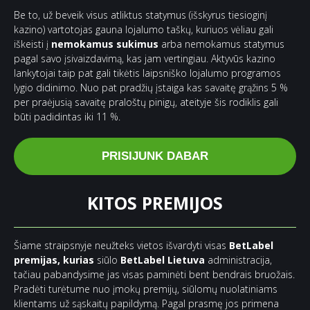
Be to, už beveik visus atliktus statymus (išskyrus tiesioginį
kazino) vartotojas gauna lojalumo taškų, kuriuos vėliau gali
iškeisti į
nemokamus sukimus
arba nemokamus statymus
pagal savo įsivaizdavimą, kas jam vertingiau. Aktyvūs kazino
lankytojai taip pat gali tikėtis laipsniško lojalumo programos
lygio didinimo. Nuo pat pradžių įstaiga kas savaitę grąžins 5 %
per praėjusią savaitę praloštų pinigų, ateityje šis rodiklis gali
būti padidintas iki 11 %.
PRISIJUNK DABAR
KITOS PREMIJOS
Šiame straipsnyje neužteks vietos išvardyti visas
BetLabel
premijas, kurias
siūlo
BetLabel Lietuva
administracija,
tačiau pabandysime jas visas paminėti bent bendrais bruožais.
Pradėti turėtume nuo įmokų premijų, siūlomų nuolatiniams
klientams už sąskaitų papildymą. Pagal prasmę jos primena