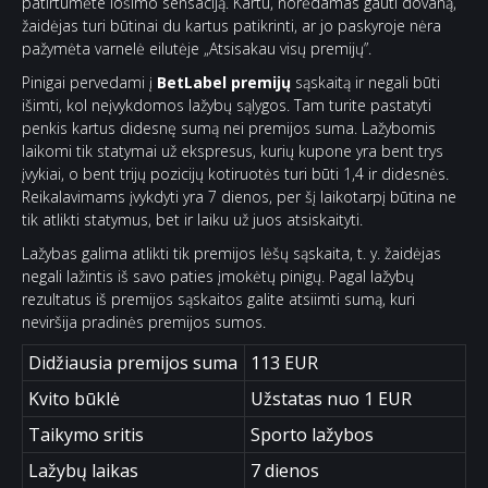
patirtumėte lošimo sensaciją. Kartu, norėdamas gauti dovaną,
žaidėjas turi būtinai du kartus patikrinti, ar jo paskyroje nėra
pažymėta varnelė eilutėje „Atsisakau visų premijų”.
Pinigai pervedami į
BetLabel premijų
sąskaitą ir negali būti
išimti, kol neįvykdomos lažybų sąlygos. Tam turite pastatyti
penkis kartus didesnę sumą nei premijos suma. Lažybomis
laikomi tik statymai už ekspresus, kurių kupone yra bent trys
įvykiai, o bent trijų pozicijų kotiruotės turi būti 1,4 ir didesnės.
Reikalavimams įvykdyti yra 7 dienos, per šį laikotarpį būtina ne
tik atlikti statymus, bet ir laiku už juos atsiskaityti.
Lažybas galima atlikti tik premijos lėšų sąskaita, t. y. žaidėjas
negali lažintis iš savo paties įmokėtų pinigų. Pagal lažybų
rezultatus iš premijos sąskaitos galite atsiimti sumą, kuri
neviršija pradinės premijos sumos.
Didžiausia premijos suma
113 EUR
Kvito būklė
Užstatas nuo 1 EUR
Taikymo sritis
Sporto lažybos
Lažybų laikas
7 dienos