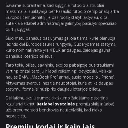
Savaime suprantama, kad sąlyginiai futbolo aistruoliai
maksimaliai suaktyvėja per Pasaulio futbolo čempionatą arba
Europos čempionatą. Jie pasiruošę statyti aktyviau, o tai
suteikia Betlabel administracijai galimybę pasiūlyti specialias
burtų sąlygas.
Šiuo metu panašus pasiūlymas galioja tiems, kurie planuoja
lažintis dėl Europos taurės rungtynių. Sudarydamas statymą,
kurio nominali vertė yra 4 EUR ar daugiau, žaidėjas gauna
panašius loterijos bilietus.
Tarp tokių bilietų savininkų akcijos pabaigoje bus traukiami
vertingi prizai, tarp jų ir labai reikšmingi, pavyzdžiui, visiškai
naujas BMW, „MacBook Pro” ar naujausio modelio „iPhone”.
Aktyvumas svarbus, nes tie naudotojai, kurie atliks daugiau
statymų, formaliai nusipirks daugiau loterijos bilietų.
Dėl laikinų akcijų trumpalaikiškumo žaidėjams patartina
reguliariai tikrinti
Betlabel svetainės
premijų skiltį ir (arba)
užsiprenumeruoti bendrovės naujienlaiškį, kad nieko
nepraleistų.
Premijų kodai ir kaip jais