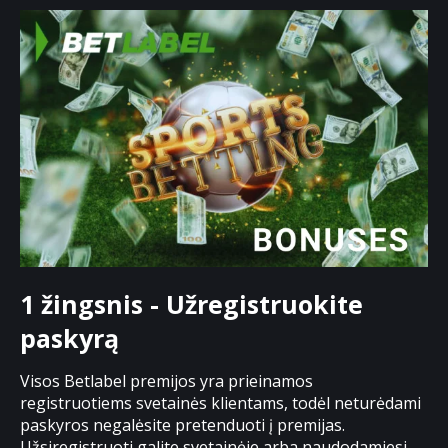
1 žingsnis - Užregistruokite
paskyrą
Visos Betlabel premijos yra prieinamos
registruotiems svetainės klientams, todėl neturėdami
paskyros negalėsite pretenduoti į premijas.
Užsiregistruoti galite svetainėje arba naudodamiesi