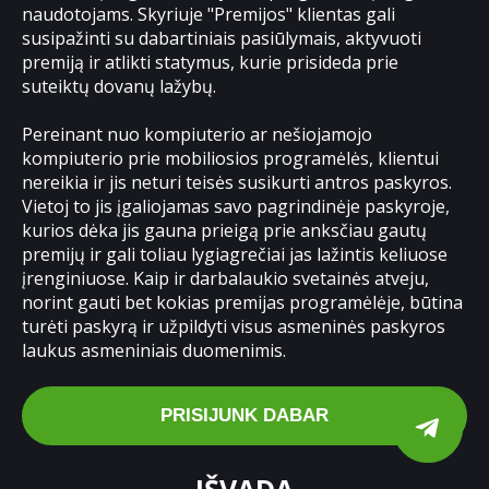
naudotojams. Skyriuje "Premijos" klientas gali
susipažinti su dabartiniais pasiūlymais, aktyvuoti
premiją ir atlikti statymus, kurie prisideda prie
suteiktų dovanų lažybų.
Pereinant nuo kompiuterio ar nešiojamojo
kompiuterio prie mobiliosios programėlės, klientui
nereikia ir jis neturi teisės susikurti antros paskyros.
Vietoj to jis įgaliojamas savo pagrindinėje paskyroje,
kurios dėka jis gauna prieigą prie anksčiau gautų
premijų ir gali toliau lygiagrečiai jas lažintis keliuose
įrenginiuose. Kaip ir darbalaukio svetainės atveju,
norint gauti bet kokias premijas programėlėje, būtina
turėti paskyrą ir užpildyti visus asmeninės paskyros
laukus asmeniniais duomenimis.
PRISIJUNK DABAR