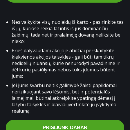
Nesivaikykite visų nuolaidų iš karto - pasirinkite tas
iš jų, kuriose reikia lažintis iš jus dominančių
žaidimų, tada net ir pralaimėję dovaną neliksite be
nieko;
Prieš dalyvaudami akcijoje atidžiai perskaitykite
kiekvienos akcijos taisykles - gali būti tam tikrų
nedidelių niuansų, kurie nenurodyti pavadinime ir
dėl kurių pasiūlymas nebus toks įdomus būtent
jums;
Jei jums svarbu ne tik galimybė žaisti papildomai
nerizikuojant savo lėšomis, bet ir potencialūs
laimėjimai, būtinai atkreipkite ypatingą dėmesį į
lažybų taisykles ir blaiviai įvertinkite jų įvykdymo
realumą.
PRISIJUNK DABAR