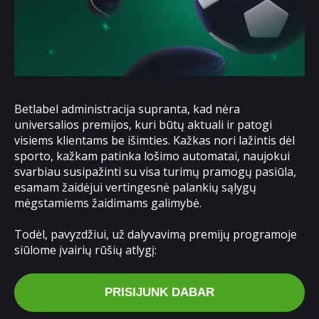
Betlabel administracija supranta, kad nėra
universalios premijos, kuri būtų aktuali ir patogi
visiems klientams be išimties. Kažkas nori lažintis dėl
sporto, kažkam patinka lošimo automatai, naujokui
svarbiau susipažinti su visa turimų pramogų pasiūla,
esamam žaidėjui vertingesnė palankių sąlygų
mėgstamiems žaidimams galimybė.
Todėl, pavyzdžiui, už dalyvavimą premijų programoje
siūlome įvairių rūšių atlygį:
PRISIJUNK DABAR