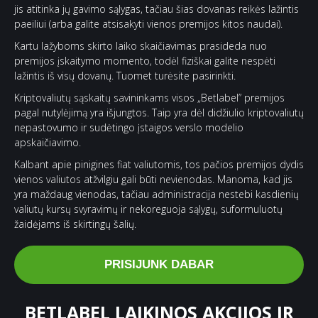
jis atitinka jų gavimo sąlygas, tačiau šias dovanas reikės lažintis
paeiliui (arba galite atsisakyti vienos premijos kitos naudai).
Kartu lažyboms skirto laiko skaičiavimas prasideda nuo
premijos įskaitymo momento, todėl fiziškai galite nespėti
lažintis iš visų dovanų. Tuomet turėsite pasirinkti.
Kriptovaliutų sąskaitų savininkams visos „Betlabel” premijos
pagal nutylėjimą yra išjungtos. Taip yra dėl didžiulio kriptovaliutų
nepastovumo ir sudėtingo įstaigos verslo modelio
apskaičiavimo.
Kalbant apie pinigines fiat valiutomis, tos pačios premijos dydis
vienos valiutos atžvilgiu gali būti nevienodas. Manoma, kad jis
yra maždaug vienodas, tačiau administracija nestebi kasdienių
valiutų kursų svyravimų ir nekoreguoja sąlygų, suformuluotų
žaidėjams iš skirtingų šalių.
PRISIJUNK DABAR
BETLABEL LAIKINOS AKCIJOS IR