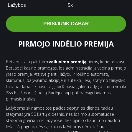
Lažybos
5х
PRISIJUNK DABAR
PIRMOJO INDĖLIO PREMIJA
Betlabel taip pat turi
sveikinimo premiją
tiems, kurie renkasi
BetLabel kazino
pramogas. Jos administracija ją vadina pirmojo
įnašo premija. Atsižvelgiant į lažybų ir lošimo automatų
skirtumus, dalyvavimo akcijoje ir suteiktų lėšų statymo taisyklės
taip pat labai skiriasi. Taigi didžiausia galima atlygio suma yra iki
285 EUR, nors iš tiesų žaidėjui taip pat padvigubinamas
pirmasis įnašas.
Lažyboms skiriamos tos pačios septynios dienos, tačiau
statymas yra 50 kartų didesnis, nes lošimo automatuose
statoma greičiau nei lažybose. Tiesioginio draudimo naudoti
lėšas iš pagrindinės sąskaitos lažyboms nėra, tačiau