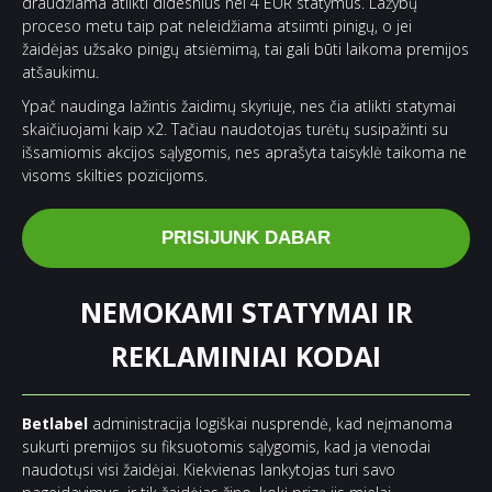
draudžiama atlikti didesnius nei 4 EUR statymus. Lažybų
proceso metu taip pat neleidžiama atsiimti pinigų, o jei
žaidėjas užsako pinigų atsiėmimą, tai gali būti laikoma premijos
atšaukimu.
Ypač naudinga lažintis žaidimų skyriuje, nes čia atlikti statymai
skaičiuojami kaip x2. Tačiau naudotojas turėtų susipažinti su
išsamiomis akcijos sąlygomis, nes aprašyta taisyklė taikoma ne
visoms skilties pozicijoms.
PRISIJUNK DABAR
NEMOKAMI STATYMAI IR
REKLAMINIAI KODAI
Betlabel
administracija logiškai nusprendė, kad neįmanoma
sukurti premijos su fiksuotomis sąlygomis, kad ja vienodai
naudotųsi visi žaidėjai. Kiekvienas lankytojas turi savo