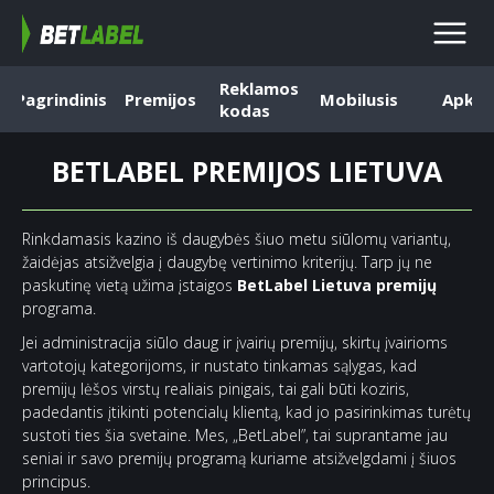
Reklamos
Pagrindinis
Premijos
Mobilusis
Apk
kodas
BETLABEL PREMIJOS LIETUVA
Rinkdamasis kazino iš daugybės šiuo metu siūlomų variantų,
žaidėjas atsižvelgia į daugybę vertinimo kriterijų. Tarp jų ne
paskutinę vietą užima įstaigos
BetLabel Lietuva premijų
programa.
Jei administracija siūlo daug ir įvairių premijų, skirtų įvairioms
vartotojų kategorijoms, ir nustato tinkamas sąlygas, kad
premijų lėšos virstų realiais pinigais, tai gali būti koziris,
padedantis įtikinti potencialų klientą, kad jo pasirinkimas turėtų
sustoti ties šia svetaine. Mes, „BetLabel”, tai suprantame jau
seniai ir savo premijų programą kuriame atsižvelgdami į šiuos
principus.