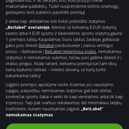
pageidavimus, ir tik žaidėjas žino, kokį prizą jis mielai
maksimaliai padidintų. Todėl nusprendėme lošimo pramogų
gerbėjams leisti patiems pasirinkti premiją!
Ji veikia taip: atlikdamas bet kokio pobūdžio statymus
„Betlabel” svetainėje
, klientas už kiekvieną 8 EUR statymą
kazino arba 4 EUR sporto ir kibernetinio sporto statymą gauna
1 premijos tašką. Kaupdamas šiuos taškus žaidėjas galiausiai
galės juos iškeisti
Betlabel
parduotuvėje į įvairius vertingus
prizus – dažniausiai į
BetLabel reklaminius kodus
, nemokamus
statymus ir nemokamus sukimus, tačiau juos galima iškeisti ir į
realius pinigus. Kitaip tariant, kiekviena premija turi tam tikrą
kainą lojalumo taškais – rinkitės dovaną, už kurią turite
pakankamai taškų!
Įsigytos premijos aprašyme rasite išsamias jos naudojimo
sąlygas, pavyzdžiui, nemokamas statymas gali būti skirtas
konkrečiai sporto šakai ir veikti tik kaip vienkartinis arba tik kaip
espresso. Taip pat svarbus reikalavimas dėl minimalaus lažybų
koeficiento, kuriam naudojamas įsigytas
„BetLabel”
nemokamas statymas
.