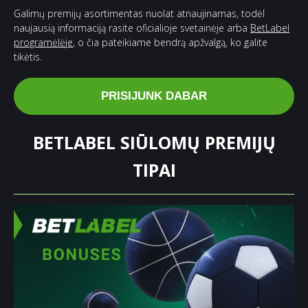
Galimų premijų asortimentas nuolat atnaujinamas, todėl
naujausią informaciją rasite oficialioje svetainėje arba
BetLabel
programėlėje
, o čia pateikiame bendrą apžvalgą, ko galite
tikėtis.
PRISIJUNK DABAR
BETLABEL SIŪLOMŲ PREMIJŲ
TIPAI