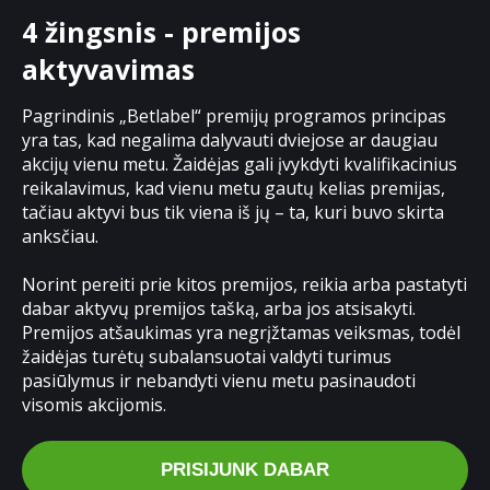
4 žingsnis - premijos
aktyvavimas
Pagrindinis „Betlabel“ premijų programos principas
yra tas, kad negalima dalyvauti dviejose ar daugiau
akcijų vienu metu. Žaidėjas gali įvykdyti kvalifikacinius
reikalavimus, kad vienu metu gautų kelias premijas,
tačiau aktyvi bus tik viena iš jų – ta, kuri buvo skirta
anksčiau.
Norint pereiti prie kitos premijos, reikia arba pastatyti
dabar aktyvų premijos tašką, arba jos atsisakyti.
Premijos atšaukimas yra negrįžtamas veiksmas, todėl
žaidėjas turėtų subalansuotai valdyti turimus
pasiūlymus ir nebandyti vienu metu pasinaudoti
visomis akcijomis.
PRISIJUNK DABAR