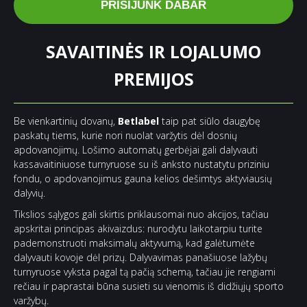
PRISIJUNK DABAR
SAVAITINĖS IR LOJALUMO
PREMIJOS
Be vienkartinių dovanų,
Betlabel
taip pat siūlo daugybę
paskatų tiems, kurie nori nuolat varžytis dėl dosnių
apdovanojimų. Lošimo automatų gerbėjai gali dalyvauti
kassavaitiniuose turnyruose su iš anksto nustatytu priziniu
fondu, o apdovanojimus gauna kelios dešimtys aktyviausių
dalyvių.
Tikslios sąlygos gali skirtis priklausomai nuo akcijos, tačiau
apskritai principas akivaizdus: nurodytu laikotarpiu turite
pademonstruoti maksimalų aktyvumą, kad galėtumėte
dalyvauti kovoje dėl prizų. Dalyvavimas panašiuose lažybų
turnyruose vyksta pagal tą pačią schemą, tačiau jie rengiami
rečiau ir paprastai būna susieti su vienomis iš didžiųjų sporto
varžybų.