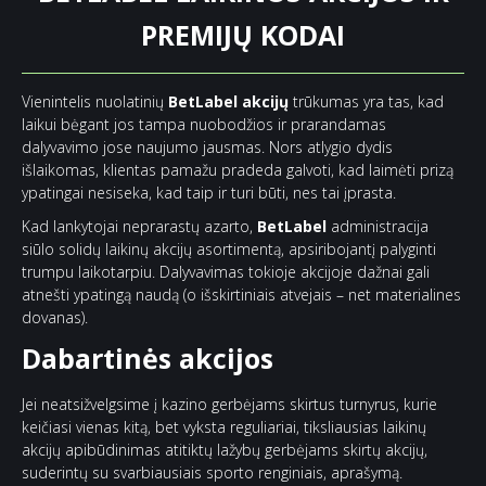
PREMIJŲ KODAI
Vienintelis nuolatinių
BetLabel akcijų
trūkumas yra tas, kad
laikui bėgant jos tampa nuobodžios ir prarandamas
dalyvavimo jose naujumo jausmas. Nors atlygio dydis
išlaikomas, klientas pamažu pradeda galvoti, kad laimėti prizą
ypatingai nesiseka, kad taip ir turi būti, nes tai įprasta.
Kad lankytojai neprarastų azarto,
BetLabel
administracija
siūlo solidų laikinų akcijų asortimentą, apsiribojantį palyginti
trumpu laikotarpiu. Dalyvavimas tokioje akcijoje dažnai gali
atnešti ypatingą naudą (o išskirtiniais atvejais – net materialines
dovanas).
Dabartinės akcijos
Jei neatsižvelgsime į kazino gerbėjams skirtus turnyrus, kurie
keičiasi vienas kitą, bet vyksta reguliariai, tiksliausias laikinų
akcijų apibūdinimas atitiktų lažybų gerbėjams skirtų akcijų,
suderintų su svarbiausiais sporto renginiais, aprašymą.