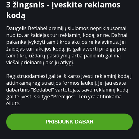
3 žingsnis - Įveskite reklamos
kodą
Daugelis Betlabel premijų siūlomos nepriklausomai
nuo to, ar žaidėjas turi reklaminį kodą, ar ne. Dažnai
pakanka įvykdyti tam tikros akcijos reikalavimus. Jei
žaidėjas turi akcijos kodą, jis gali atverti prieigą prie
tam tikrų uždarų pasiūlymų arba padidinti galimą
viešai prieinamų akcijų atlygį.
Registruodamiesi galite iš karto įvesti reklaminį kodą į
atitinkamą registracijos formos laukelį. Jei jau esate
dabartinis "Betlabel" vartotojas, savo reklaminį kodą
galite įvesti skiltyje "Premijos". Ten yra atitinkama
eilutė.
PRISIJUNK DABAR