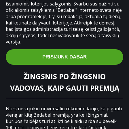
išsamiomis loterijos sąlygomis. Svarbu susipažinti su
oficialiomis taisyklėmis "Betlabel" interneto svetainėje
arba programėlėje, t. y. su redakcija, aktualia tą dieną,
kai ketinate dalyvauti loterijoje. Atkreipkite dėmesį,
kad įstaigos administracija turi teisę keisti galiojančių
akcijų sąlygas, todėl nesivadovaukite senąja taisyklių
versija.
PRISIJUNK DABAR
ŽINGSNIS PO ŽINGSNIO
VADOVAS, KAIP GAUTI PREMIJĄ
Nors nėra jokių universalių rekomendacijų, kaip gauti
vieną ar kitą Betlabel premiją, yra keli žingsniai,
kuriuos žaidėjas turi atlikti be klaidų arba su beveik
100 proc. tikimybe. Jiems reikėtų skirti šiek tiek