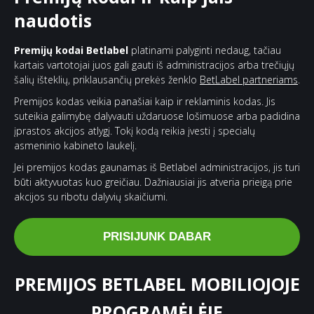
naudotis
Premijų kodai Betlabel
platinami palyginti nedaug, tačiau
kartais vartotojai juos gali gauti iš administracijos arba trečiųjų
šalių išteklių, priklausančių prekės ženklo
BetLabel partneriams
.
Premijos kodas veikia panašiai kaip ir reklaminis kodas. Jis
suteikia galimybę dalyvauti uždaruose lošimuose arba padidina
įprastos akcijos atlygį. Tokį kodą reikia įvesti į specialų
asmeninio kabineto laukelį.
Jei premijos kodas gaunamas iš Betlabel administracijos, jis turi
būti aktyvuotas kuo greičiau. Dažniausiai jis atveria prieigą prie
akcijos su ribotu dalyvių skaičiumi.
PRISIJUNK DABAR
PREMIJOS BETLABEL MOBILIOJOJE
PROGRAMĖLĖJE