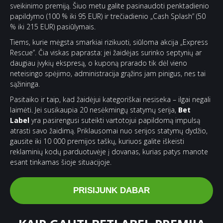
sveikinimo premiją. Šiuo metu galite pasinaudoti penktadienio
papildymo (100 % iki 95 EUR) ir trečiadienio „Cash Splash” (50
% iki 215 EUR) pasiūlymais.
Tiems, kurie mėgsta smarkiai rizikuoti, siūloma akcija „Express
Rescue”. Čia viskas paprasta: jei žaidėjas surinko septynių ar
daugiau įvykių ekspresą, o kuponą prarado tik dėl vieno
neteisingo spėjimo, administracija grąžins jam pinigus, nes tai
sąžininga.
Pasitaiko ir taip, kad žaidėjui kategoriškai nesiseka – ilgai negali
laimėti. Jei susikaupia 20 nesėkmingų statymų serija,
Bet
Label
yra pasirengusi suteikti vartotojui papildomą impulsą
atrasti savo žaidimą. Priklausomai nuo serijos statymų dydžio,
gausite iki 10 000 premijos taškų, kuriuos galite iškeisti
reklaminių kodų parduotuvėje į dovanas, kurias patys manote
esant tinkamas šioje situacijoje.
PRISIJUNK DABAR