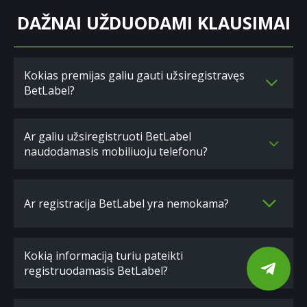
DAŽNAI UŽDUODAMI KLAUSIMAI
Kokias premijas galiu gauti užsiregistravęs
BetLabel?
Ar galiu užsiregistruoti BetLabel
naudodamasis mobiliuoju telefonu?
Ar registracija BetLabel yra nemokama?
Kokią informaciją turiu pateikti
registruodamasis BetLabel?