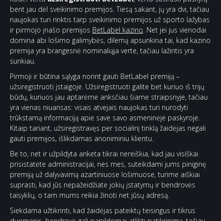
bent jau dėl sveikinimo premijos. Tiesą sakant, jų yra dvi, tačiau
naujokas turi rinktis tarp sveikinimo premijos už sporto lažybas
ir pirmojo įnašo premijos
BetLabel kazino
. Net jei jus vienodai
domina abi lošimo galimybės, dilemą apsunkina tai, kad kazino
premija yra brangesnė nominaliąja verte, tačiau lažintis yra
sunkiau.
Pirmoji ir būtina sąlyga norint gauti BetLabel premiją –
užsiregistruoti įstaigoje. Užsiregistruoti galite bet kuriuo iš trijų
būdų, kuriuos jau aptarėme anksčiau šiame straipsnyje, tačiau
yra vienas niuansas: visais atvejais naujokas turi nurodyti
trūkstamą informaciją apie save savo asmeninėje paskyroje.
Kitaip tariant, užsiregistravęs per socialinį tinklą žaidėjas negali
gauti premijos, išlikdamas anoniminiu klientu.
Be to, net ir užpildyta anketa tikrai nereiškia, kad jau visiškai
prisistatėte administracijai, nes mes, suteikdami jums piniginę
premiją už dalyvavimą azartiniuose lošimuose, turime aiškiai
suprasti, kad jūs nepažeidžiate jokių įstatymų ir bendrovės
taisyklių, o tam mums reikia žinoti net jūsų adresą.
Siekdama užtikrinti, kad žaidėjas pateiktų teisingus ir tikrus
duomenis, bendrovė gali papildomai atlikti patikrinimą, tačiau