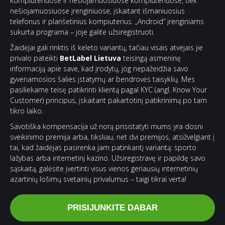
kompiuteriuose ir nešiojamuosiuose kompiuteriuose, tiek
nešiojamuosiuose įrenginiuose, įskaitant išmaniuosius
telefonus ir planšetinius kompiuterius. „Android” įrenginiams
sukurta programa – joje galite užsiregistruoti.
Žaidėjai gali rinktis iš keleto variantų, tačiau visais atvejais jie
privalo pateikti
BetLabel Lietuva
teisingą asmeninę
informaciją apie save, kad įrodytų, jog nepažeidžia savo
gyvenamosios šalies įstatymų ar bendrovės taisyklių. Mes
pasiliekame teisę patikrinti klientą pagal KYC (angl. Know Your
Customer) principus, įskaitant pakartotinį patikrinimą po tam
tikro laiko.
Savotiška kompensacija už norą prisistatyti mums yra dosni
sveikinimo premija arba, tiksliau, net dvi premijos, atsižvelgiant į
tai, kad žaidėjas pasirenka jam patinkantį variantą: sporto
lažybas arba internetinį kazino. Užsiregistravę ir papildę savo
sąskaitą, galėsite įvertinti visus vienos geriausių internetinių
azartinių lošimų svetainių privalumus – taigi tikrai verta!
PRISIJUNKITE DABAR