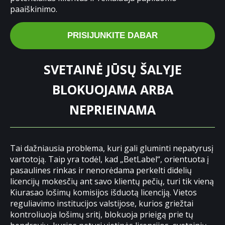
paaiškinimo.
PRISIJUNKITE DABAR
SVETAINĖ JŪSŲ ŠALYJE
BLOKUOJAMA ARBA
NEPRIEINAMA
Tai dažniausia problema, kuri gali gluminti nepatyrusį
vartotoją. Taip yra todėl, kad „BetLabel“, orientuota į
pasaulines rinkas ir nenorėdama perkelti didelių
licencijų mokesčių ant savo klientų pečių, turi tik vieną
Kiurasao lošimų komisijos išduotą licenciją. Vietos
reguliavimo institucijos valstijose, kurios griežtai
kontroliuoja lošimų sritį, blokuoja prieigą prie tų