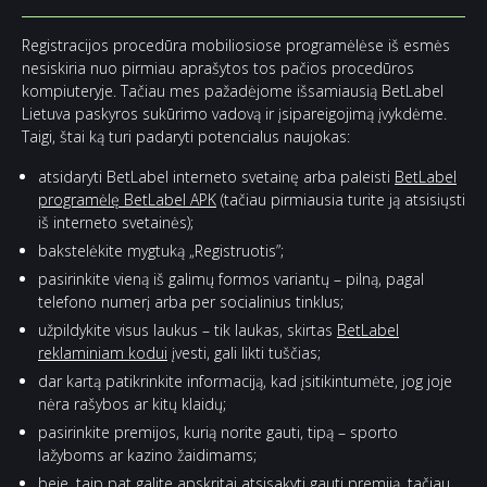
Registracijos procedūra mobiliosiose programėlėse iš esmės
nesiskiria nuo pirmiau aprašytos tos pačios procedūros
kompiuteryje. Tačiau mes pažadėjome išsamiausią BetLabel
Lietuva paskyros sukūrimo vadovą ir įsipareigojimą įvykdėme.
Taigi, štai ką turi padaryti potencialus naujokas:
atsidaryti BetLabel interneto svetainę arba paleisti
BetLabel
programėlę BetLabel APK
(tačiau pirmiausia turite ją atsisiųsti
iš interneto svetainės);
bakstelėkite mygtuką „Registruotis”;
pasirinkite vieną iš galimų formos variantų – pilną, pagal
telefono numerį arba per socialinius tinklus;
užpildykite visus laukus – tik laukas, skirtas
BetLabel
reklaminiam kodui
įvesti, gali likti tuščias;
dar kartą patikrinkite informaciją, kad įsitikintumėte, jog joje
nėra rašybos ar kitų klaidų;
pasirinkite premijos, kurią norite gauti, tipą – sporto
lažyboms ar kazino žaidimams;
beje, taip pat galite apskritai atsisakyti gauti premiją, tačiau