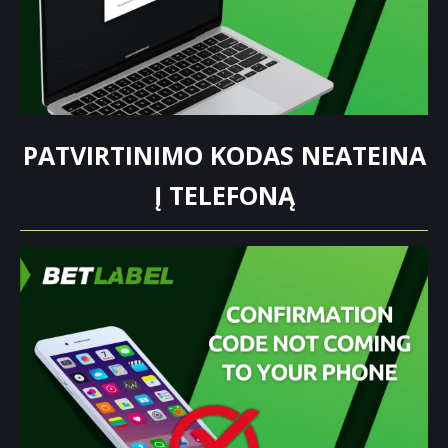
PATVIRTINIMO KODAS NEATEINA
Į TELEFONĄ