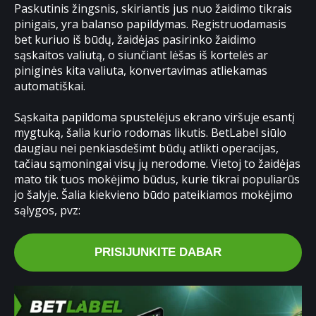
Paskutinis žingsnis, skiriantis jus nuo žaidimo tikrais
pinigais, yra balanso papildymas. Registruodamasis
bet kuriuo iš būdų, žaidėjas pasirinko žaidimo
sąskaitos valiutą, o siunčiant lėšas iš kortelės ar
piniginės kita valiuta, konvertavimas atliekamas
automatiškai.
Sąskaita papildoma spustelėjus ekrano viršuje esantį
mygtuką, šalia kurio rodomas likutis. BetLabel siūlo
daugiau nei penkiasdešimt būdų atlikti operacijas,
tačiau sąmoningai visų jų nerodome. Vietoj to žaidėjas
mato tik tuos mokėjimo būdus, kurie tikrai populiarūs
jo šalyje. Šalia kiekvieno būdo pateikiamos mokėjimo
sąlygos, pvz:
PRISIJUNKITE DABAR