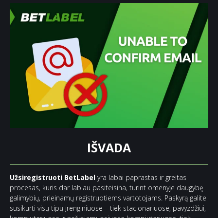
IŠVADA
Užsiregistruoti BetLabel
yra labai paprastas ir greitas
procesas, kuris dar labiau pasiteisina, turint omenyje daugybę
galimybių, prieinamų registruotiems vartotojams. Paskyrą galite
susikurti visų tipų įrenginiuose – tiek stacionariuose, pavyzdžiui,