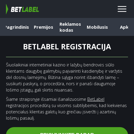
Reklamos
Pagrindinis
Premijos
Mobilusis
Apk
kodas
BETLABEL REGISTRACIJA
Šiuolaikiniai internetiniai kazino ir lažybų bendrovės siūlo
klientams daugybę galimybių paįvairinti kasdienybę ir varžytis
dėl dosnių laimėjimų. Būtina sąlyga norint išbandyti laimę –
susikurti paskyrą, o procedūra, nors ir panaši daugumoje
lošimo įstaigų, gali skirtis niuansais.
Šiame straipsnyje išsamiai išanalizuosime
BetLabel
registracijos procedūrą su visomis subtilybėmis, kad kiekvienas
potencialus klientas galėtų kuo greičiau įsiveržti į azartinių
lošimų pasaulį.