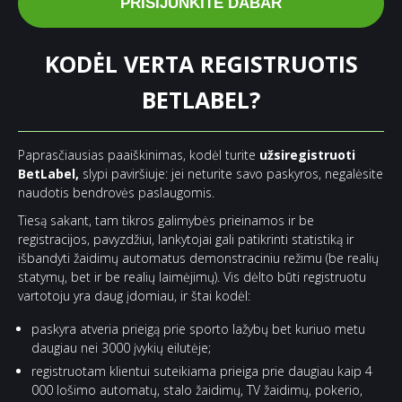
PRISIJUNKITE DABAR
KODĖL VERTA REGISTRUOTIS
BETLABEL?
Paprasčiausias paaiškinimas, kodėl turite
užsiregistruoti
BetLabel,
slypi paviršiuje: jei neturite savo paskyros, negalėsite
naudotis bendrovės paslaugomis.
Tiesą sakant, tam tikros galimybės prieinamos ir be
registracijos, pavyzdžiui, lankytojai gali patikrinti statistiką ir
išbandyti žaidimų automatus demonstraciniu režimu (be realių
statymų, bet ir be realių laimėjimų). Vis dėlto būti registruotu
vartotoju yra daug įdomiau, ir štai kodėl:
paskyra atveria prieigą prie sporto lažybų bet kuriuo metu
daugiau nei 3000 įvykių eilutėje;
registruotam klientui suteikiama prieiga prie daugiau kaip 4
000 lošimo automatų, stalo žaidimų, TV žaidimų, pokerio,