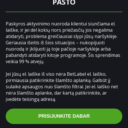
PAŠTO
Paskyros aktyvinimo nuoroda klientui siunčiama el.
laiške, ir jei dėl kokių nors priežasčių jos negalima
atidaryti, problema greičiausiai slypi jūsų naršyklėje.
Geriausia išeitis iš šios situacijos – nukopijuoti
nuorodą ir įklijuoti ją toje pačioje naršyklėje arba
pabandyti atidaryti kitoje programoje. Šis sprendimas
veikia 99 % atvejų.
Jei jūsų el. laiške iš viso nėra BetLabel el. laiško,
pirmiausia patikrinkite šlamšto aplanką. Galbūt jį
sulaikė apsaugos nuo šlamšto filtrai. Jei el. laiško net
nėra šlamšto aplanke, dar kartą patikrinkite, ar
įvedėte teisingą adresą.
PRISIJUNKITE DABAR