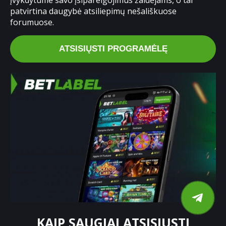
įvykdytume savo įsipareigojimus žaidėjams, o tai
patvirtina daugybė atsiliepimų nešališkuose
forumuose.
ATSISIŲSTI PROGRAMĖLĘ
KAIP SAUGIAI ATSISIŲSTI