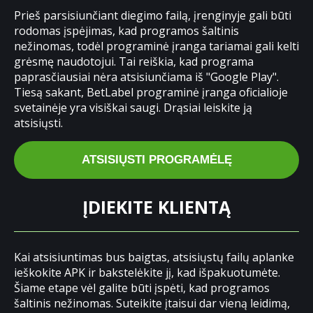
Prieš parsisiunčiant diegimo failą, įrenginyje gali būti
rodomas įspėjimas, kad programos šaltinis
nežinomas, todėl programinė įranga tariamai gali kelti
grėsmę naudotojui. Tai reiškia, kad programa
paprasčiausiai nėra atsisiunčiama iš "Google Play".
Tiesą sakant, BetLabel programinė įranga oficialioje
svetainėje yra visiškai saugi. Drąsiai leiskite ją
atsisiųsti.
ATSISIŲSTI PROGRAMĖLĘ
ĮDIEKITE KLIENTĄ
Kai atsisiuntimas bus baigtas, atsisiųstų failų aplanke
ieškokite APK ir bakstelėkite jį, kad išpakuotumėte.
Šiame etape vėl galite būti įspėti, kad programos
šaltinis nežinomas. Suteikite įtaisui dar vieną leidimą,