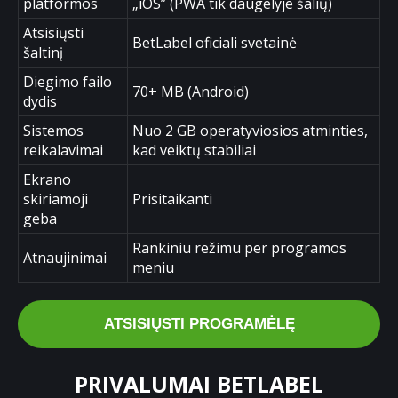
platformos
„iOS” (PWA tik daugelyje šalių)
Atsisiųsti
BetLabel oficiali svetainė
šaltinį
Diegimo failo
70+ MB (Android)
dydis
Sistemos
Nuo 2 GB operatyviosios atminties,
reikalavimai
kad veiktų stabiliai
Ekrano
skiriamoji
Prisitaikanti
geba
Rankiniu režimu per programos
Atnaujinimai
meniu
ATSISIŲSTI PROGRAMĖLĘ
PRIVALUMAI BETLABEL