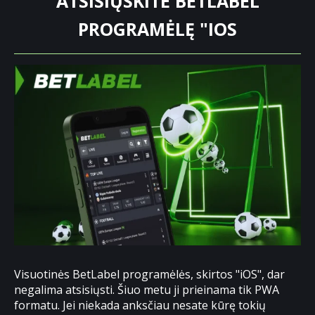
ATSISIŲSKITE BETLABEL
PROGRAMĖLĘ "IOS
Visuotinės BetLabel programėlės, skirtos "iOS", dar
negalima atsisiųsti. Šiuo metu ji prieinama tik PWA
formatu. Jei niekada anksčiau nesate kūrę tokių