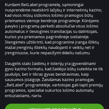
Kurdami BetLabel programėlę, sąmoningai
nusprendėme neatskirti lažybų ir internetinių kazino,
kad visos mūsų siūlomos lošimo pramogos būtų
prieinamos vienoje bendroje programoje. Kūrėjams
pavyko į programą perkelti absoliučiai visus lošimo
automatus ir tiesiogines transliacijas su dalintojais,
kurios yra prieinamos pagrindinėje svetainėje.
Stengėmės užtikrinti, kad programinė įranga išliktų
mažai įrenginių išteklių naudojanti ir veiktų net ir
įrenginiuose, kurie nepasižymi dideliu našumu.
Daugelis stalo žaidimų ir loterijų yra įgyvendinami
gyvo kazino formatu, kad žaidėjui būtų suteikta ne tik
jaudulys, bet ir tikras gyvas bendravimas, kaip
sausumos įstaigoje. Žaisdamas kazino pramogas
„BetLabel“ programėlėje, vartotojas gali tapti premijų
programos, specialiai sukurtos lošimo automatų
entuziastams, nariu.