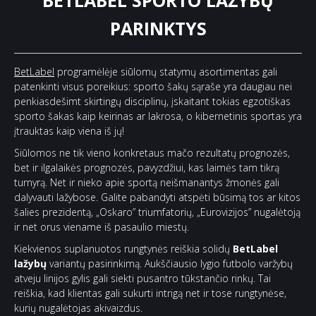
BETLABEL SPORTO LAŽYBŲ
PARINKTYS
BetLabel
programėlėje siūlomų statymų asortimentas gali
patenkinti visus poreikius: sporto šakų sąraše yra daugiau nei
penkiasdešimt skirtingų disciplinų, įskaitant tokias egzotiškas
sporto šakas kaip keirinas ar lakrosa, o kibernetinis sportas yra
įtrauktas kaip viena iš jų!
Siūlomos ne tik vieno konkretaus mačo rezultatų prognozės,
bet ir ilgalaikės prognozės, pavyzdžiui, kas laimės tam tikrą
turnyrą. Net ir nieko apie sportą neišmanantys žmonės gali
dalyvauti lažybose. Galite pabandyti atspėti būsimą tos ar kitos
šalies prezidentą, „Oskaro” triumfatorių, „Eurovizijos” nugalėtoją
ir net orus viename iš pasaulio miestų.
Kiekvienos suplanuotos rungtynės reiškia solidų
BetLabel
lažybų
variantų pasirinkimą. Aukščiausio lygio futbolo varžybų
atveju linijos gylis gali siekti pusantro tūkstančio rinkų. Tai
reiškia, kad klientas gali sukurti intrigą net ir tose rungtynėse,
kurių nugalėtojas akivaizdus.