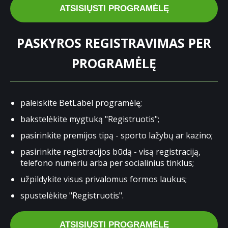
ATSISIŲSTI PROGRAMĖLĘ
PASKYROS REGISTRAVIMAS PER
PROGRAMĖLĘ
paleiskite BetLabel programėlę;
bakstelėkite mygtuką "Registruotis";
pasirinkite premijos tipą - sporto lažybų ar kazino;
pasirinkite registracijos būdą - visą registraciją,
telefono numeriu arba per socialinius tinklus;
užpildykite visus privalomus formos laukus;
spustelėkite "Registruotis".
ATSISIŲSTI PROGRAMĖLĘ