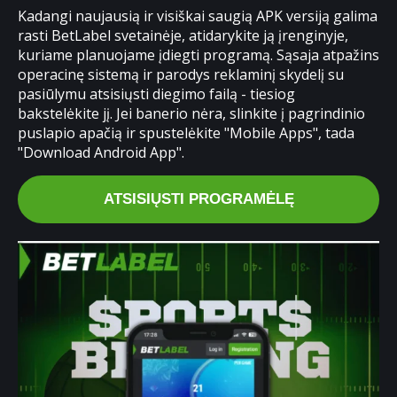
Kadangi naujausią ir visiškai saugią APK versiją galima
rasti BetLabel svetainėje, atidarykite ją įrenginyje,
kuriame planuojame įdiegti programą. Sąsaja atpažins
operacinę sistemą ir parodys reklaminį skydelį su
pasiūlymu atsisiųsti diegimo failą - tiesiog
bakstelėkite jį. Jei banerio nėra, slinkite į pagrindinio
puslapio apačią ir spustelėkite "Mobile Apps", tada
"Download Android App".
ATSISIŲSTI PROGRAMĖLĘ