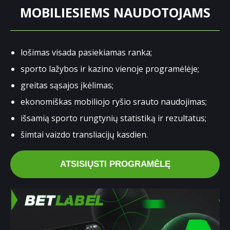
MOBILIESIEMS NAUDOTOJAMS
lošimas visada pasiekiamas ranka;
sporto lažybos ir kazino vienoje programėlėje;
greitas sąsajos įkėlimas;
ekonomiškas mobiliojo ryšio srauto naudojimas;
išsamią sporto rungtynių statistiką ir rezultatus;
šimtai vaizdo transliacijų kasdien.
ATSISIŲSTI PROGRAMĖLĘ