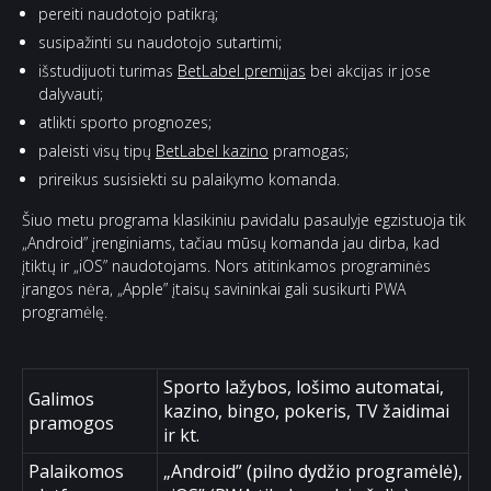
pereiti naudotojo patikrą;
susipažinti su naudotojo sutartimi;
išstudijuoti turimas
BetLabel premijas
bei akcijas ir jose
dalyvauti;
atlikti sporto prognozes;
paleisti visų tipų
BetLabel kazino
pramogas;
prireikus susisiekti su palaikymo komanda.
Šiuo metu programa klasikiniu pavidalu pasaulyje egzistuoja tik
„Android” įrenginiams, tačiau mūsų komanda jau dirba, kad
įtiktų ir „iOS” naudotojams. Nors atitinkamos programinės
įrangos nėra, „Apple” įtaisų savininkai gali susikurti PWA
programėlę.
Sporto lažybos, lošimo automatai,
Galimos
kazino, bingo, pokeris, TV žaidimai
pramogos
ir kt.
Palaikomos
„Android” (pilno dydžio programėlė),