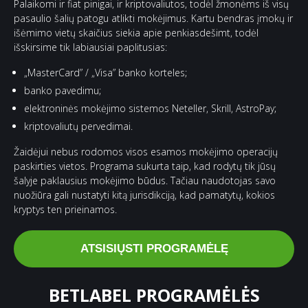
Palaikomi ir fiat pinigai, ir kriptovaliutos, todėl žmonėms iš visų
pasaulio šalių patogu atlikti mokėjimus. Kartu bendras įmokų ir
išėmimo vietų skaičius siekia apie penkiasdešimt, todėl
išskirsime tik labiausiai paplitusias:
„MasterCard” / „Visa” banko korteles;
banko pavedimu;
elektroninės mokėjimo sistemos Neteller, Skrill, AstroPay;
kriptovaliutų pervedimai.
Žaidėjui nebus rodomos visos esamos mokėjimo operacijų
paskirties vietos. Programa sukurta taip, kad rodytų tik jūsų
šalyje paklausius mokėjimo būdus. Tačiau naudotojas savo
nuožiūra gali nustatyti kitą jurisdikciją, kad pamatytų, kokios
kryptys ten prieinamos.
ATSISIŲSTI PROGRAMĖLĘ
BETLABEL PROGRAMĖLĖS