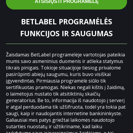
ATSISIŲSTI PROGRAMĖLĘ
BETLABEL PROGRAMĖLĖS
FUNKCIJOS IR SAUGUMAS
Žaisdamas BetLabel programėlėje vartotojas pateikia
mums savo asmeninius duomenis ir atlieka statymus
tikrais pinigais. Tokioje situacijoje tiesiog privalome
pasirūpinti abiejų saugumu, kuris buvo visiškai
įgyvendintas. Pirmiausia programėlė siūlo tik
sertifikuotas pramogas. Niekas negali kištis į žaidimą,
o laimėtojus nustato tik atsitiktinių skaičių
generatorius. Be to, informacija iš naudotojo į serverį
ir atgal perduodama tik užšifruota, todėl yra tokia pat
saugi, kaip ir naudojantis internetine bankininkyste.
Galiausiai mes patys griežtai laikomės naudotojo
sutarties nuostatų ir užtikriname, kad laiku