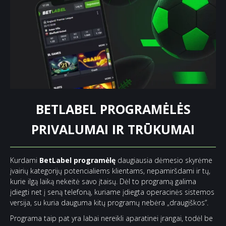
BETLABEL PROGRAMĖLĖS
PRIVALUMAI IR TRŪKUMAI
Kurdami
BetLabel programėlę
daugiausia dėmesio skyrėme
įvairių kategorijų potencialiems klientams, nepamiršdami ir tų,
kurie ilgą laiką nekeitė savo įtaisų. Dėl to programą galima
įdiegti net į seną telefoną, kuriame įdiegta operacinės sistemos
versija, su kuria dauguma kitų programų nebėra „draugiškos”.
Programa taip pat yra labai nereikli aparatinei įrangai, todėl be