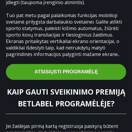
įdiegti (taupoma įrenginio atmintis).
Tuo pat metu pagal palaikomas funkcijas mobilioji
svetainė prilygsta darbalaukio svetainei. Galite atlikti
sporto statymus, paleisti lošimo automatus, žiūrėti
sporto kovų transliacijas ir tiesioginius žaidimus.
Ekranas pritaikytas vertikaliai ekrano orientacijai, o
valdikliai išdėstyti taip, kad netrukdytų matyti
pagrindinės informacijos palyginti mažame ekrane..
ATSISIŲSTI PROGRAMĖLĘ
KAIP GAUTI SVEIKINIMO PREMIJĄ
BETLABEL PROGRAMĖLĖJE?
Jei žaidėjas pirmą kartą registruoja paskyrą būtent