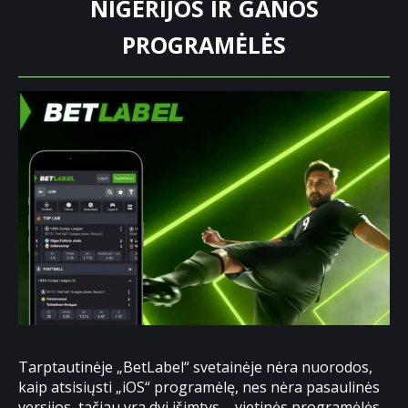
NIGERIJOS IR GANOS
PROGRAMĖLĖS
Tarptautinėje „BetLabel“ svetainėje nėra nuorodos,
kaip atsisiųsti „iOS“ programėlę, nes nėra pasaulinės
versijos, tačiau yra dvi išimtys – vietinės programėlės