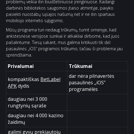
problemų veikia itin biudžetiniuose įrenginiuose. Kadangi
darbinės bibliotekos saugomos įtaiso atmintyje, pavyko
pasiekti nuostabų sąsajos našumą net ir ne itin spartaus
mobiliojo interneto sąlygomis.
Mūsų programa turi nedaug trūkumų, turint omenyje, kad
ankstesnėse versijose sunkiai ir atkakliai dirbome, kad juos
pašalintume. Tiesą sakant, mus galima kritikuoti tik dėl
pasaulinės „iOS” programos trūkumo, tačiau ši problema jau
sprendžiama.
Privalumai
Trūkumai
dar nėra pilnavertės
kompaktiškas
BetLabel
pasaulinės „iOS”
APK
dydis
programėlės
daugiau nei 3 000
rungtynių sąraše
daugiau nei 4 000 kazino
žaidimų
galimi gyvų prekiautojų