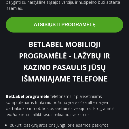
palyginti su naršykline sąsajos versija, ir nusipelno būti aptarta
išsamiau.
ATSISIŲSTI PROGRAMĖLĘ
BETLABEL MOBILIOJI
PROGRAMĖLĖ - LAŽYBŲ IR
KAZINO PASAULIS JŪSŲ
IŠMANIAJAME TELEFONE
BetLabel programėlė
telefonams ir planšetiniams
kompiuteriams funkciniu požiūriu yra visiška alternatyva
darbalaukio ir mobiliosios svetainės versijoms. Programėlė
leidžia klientui atlikti visus reikiamus veiksmus:
sukurti paskyrą arba prisijungti prie esamos paskyros;