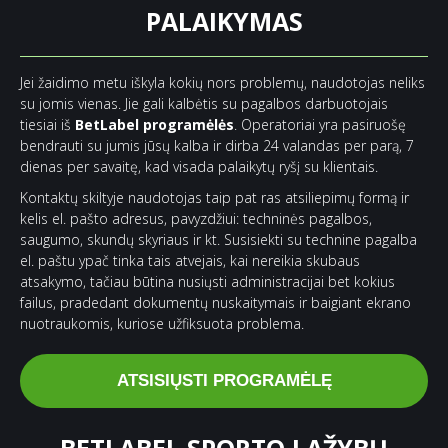
PALAIKYMAS
Jei žaidimo metu iškyla kokių nors problemų, naudotojas neliks
su jomis vienas. Jie gali kalbėtis su pagalbos darbuotojais
tiesiai iš
BetLabel programėlės
. Operatoriai yra pasiruošę
bendrauti su jumis jūsų kalba ir dirba 24 valandas per parą, 7
dienas per savaitę, kad visada palaikytų ryšį su klientais.
Kontaktų skiltyje naudotojas taip pat ras atsiliepimų formą ir
kelis el. pašto adresus, pavyzdžiui: techninės pagalbos,
saugumo, skundų skyriaus ir kt. Susisiekti su technine pagalba
el. paštu ypač tinka tais atvejais, kai nereikia skubaus
atsakymo, tačiau būtina nusiųsti administracijai bet kokius
failus, pradedant dokumentų nuskaitymais ir baigiant ekrano
nuotraukomis, kuriose užfiksuota problema.
ATSISIŲSTI PROGRAMĖLĘ