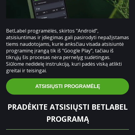
BetLabel programėlės, skirtos "Android",
atsisiuntimas ir įdiegimas gali pasirodyti nepažįstamas
tiems naudotojams, kurie anksčiau visada atsisiuntė
programinę įrangą tik iš "Google Play", tačiau iš
tikrųjų šis procesas nėra pernelyg sudėtingas.
Siūlome nedidelę instrukciją, kuri padės viską atlikti
greitai ir teisingai.
ATSISIŲSTI PROGRAMĖLĘ
PRADĖKITE ATSISIŲSTI BETLABEL
PROGRAMĄ