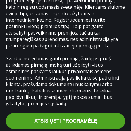
programėlėje, jis turi teisę į pasveikinimo premiją,
kaip ir registruodamasis svetainėje. Klientams siūlome
dviejų tipų dovanas – sporto lažyboms ir
internetiniam kazino. Registruodamiesi turite
pasirinkti vieną premijos tipą. Taip pat galite
atsisakyti pasveikinimo premijos, tačiau tai
trumparegiškas sprendimas, nes administracija yra
pasirengusi padvigubinti žaidėjo pirmąją įmoką.
Svarbu: norėdamas gauti premiją, žaidėjas prieš
atlikdamas pirmąją įmoką turi užpildyti visus
asmeninės paskyros laukus privalomais asmens
duomenimis. Administracija pasilieka teisę patikrinti
klientą, prašydama dokumentų nuskaitymų arba
nuotraukų. Pateikus asmens duomenis, tereikia
papildyti likutį, ir premija, lygi įmokos sumai, bus
įskaityta į premijos sąskaitą.
ATSISIŲSTI PROGRAMĖLĘ