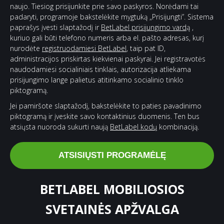
naujo. Tiesiog prisijunkite prie savo paskyros. Norėdami tai
padaryti, programoje bakstelėkite mygtuką „Prisijungti”. Sistema
paprašys įvesti slaptažodį ir
BetLabel prisijungimo vard
ą ,
kuriuo gali būti telefono numeris arba el. pašto adresas, kurį
nurodėte
registruodamiesi BetLabel
, taip pat ID,
administracijos priskirtas kiekvienai paskyrai. Jei registravotės
naudodamiesi socialiniais tinklais, autorizacija atliekama
prisijungimo lange palietus atitinkamo socialinio tinklo
piktogramą.
Jei pamiršote slaptažodį, bakstelėkite to paties pavadinimo
piktogramą ir įveskite savo kontaktinius duomenis. Ten bus
atsiųsta nuoroda sukurti naują
BetLabel kodų
kombinaciją.
ATSISIŲSTI PROGRAMĖLĘ
BETLABEL MOBILIOSIOS
SVETAINĖS APŽVALGA