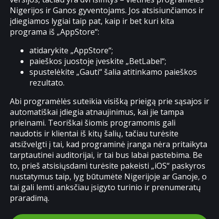
Nigerijos ir Ganos gyventojams. Jos atsisiunčiamos ir
įdiegiamos lygiai taip pat, kaip ir bet kuri kita
programa iš „AppStore“:
atidarykite „AppStore“;
paieškos juostoje įveskite „BetLabel“;
spustelėkite „Gauti“ šalia atitinkamo paieškos
rezultato.
Abi programėlės suteikia visišką prieigą prie sąsajos ir
automatiškai įdiegia atnaujinimus, kai jie tampa
prieinami. Teoriškai šiomis programomis gali
naudotis ir klientai iš kitų šalių, tačiau turėsite
atsižvelgti į tai, kad programinė įranga nėra pritaikyta
tarptautinei auditorijai, ir tai bus labai pastebima. Be
to, prieš atsisiųsdami turėsite pakeisti „iOS“ paskyros
nustatymus taip, lyg būtumėte Nigerijoje ar Ganoje, o
tai gali lemti anksčiau įsigyto turinio ir prenumeratų
praradimą.