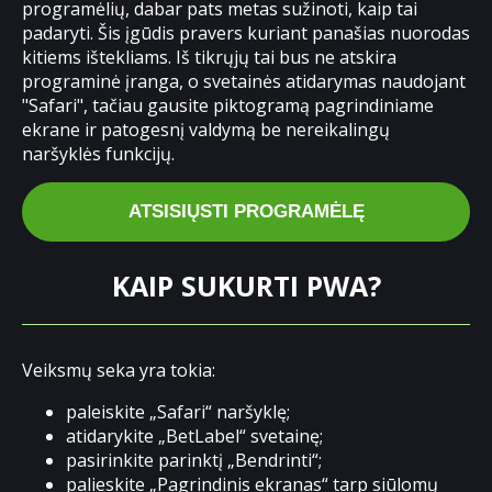
programėlių, dabar pats metas sužinoti, kaip tai
padaryti. Šis įgūdis pravers kuriant panašias nuorodas
kitiems ištekliams. Iš tikrųjų tai bus ne atskira
programinė įranga, o svetainės atidarymas naudojant
"Safari", tačiau gausite piktogramą pagrindiniame
ekrane ir patogesnį valdymą be nereikalingų
naršyklės funkcijų.
ATSISIŲSTI PROGRAMĖLĘ
KAIP SUKURTI PWA?
Veiksmų seka yra tokia:
paleiskite „Safari“ naršyklę;
atidarykite „BetLabel“ svetainę;
pasirinkite parinktį „Bendrinti“;
palieskite „Pagrindinis ekranas“ tarp siūlomų