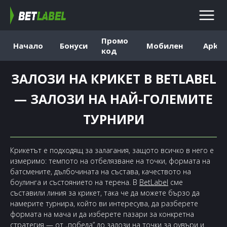
Промо
Начало
Бонуси
Мобилен
Apk
код
ЗАЛОЗИ НА КРИКЕТ В BETLABEL
— ЗАЛОЗИ НА НАЙ-ГОЛЕМИТЕ
ТУРНИРИ
Крикетът е подходящ за залагания, защото всичко в него е
измеримо: темпото на отбелязване на точки, формата на
батсмените, дълбочината на състава, качеството на
боулинга и състоянието на терена. В
BetLabel
сме
съставили линия за крикет, така че да можете бързо да
намерите турнира, който ви интересува, да разберете
формата на мача и да изберете пазари за конкретна
стратегия — от „победа” до залози на точки за оувъри и