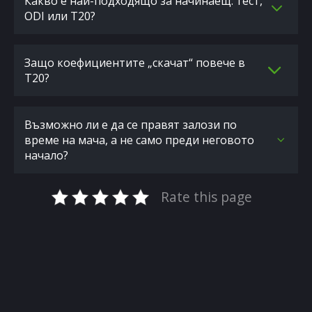
Какво е най-подходящо за начинаещ: тест,
ODI или T20?
Защо коефициентите „скачат“ повече в
T20?
Възможно ли е да се правят залози по
време на мача, а не само преди неговото
начало?
Rate this page