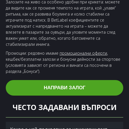
Залозите на живо са особено удобни при крикета: можете
да видите как се променя темпото на играта, кой „улавя“
ритъма, как се развива боулинга и колко стабилни са
играчите под натиск. В BetLabel коефициентите се
актуализират с напредването на играта – можете да
влезете в пазарите за оувъри, да уловите момента след
важен уикет или, обратно, когато батсмените са
стабилизирали ининга.
Промоции: редовно имаме
промоционални оферти
,
кешбек/безплатни залози и бонусни дейности за спортове
(условията зависят от региона и винаги са посочени в
раздела „Бонуси“).
НАПРАВИ ЗАЛОГ
ЧЕСТО ЗАДАВАНИ ВЪПРОСИ