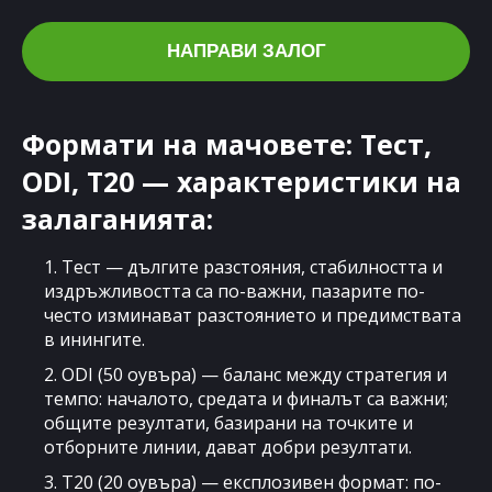
НАПРАВИ ЗАЛОГ
Формати на мачовете: Тест,
ODI, T20 — характеристики на
залаганията:
1. Тест — дългите разстояния, стабилността и
издръжливостта са по-важни, пазарите по-
често изминават разстоянието и предимствата
в инингите.
2. ODI (50 оувъра) — баланс между стратегия и
темпо: началото, средата и финалът са важни;
общите резултати, базирани на точките и
отборните линии, дават добри резултати.
3. T20 (20 оувъра) — експлозивен формат: по-