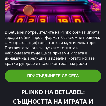
В
BetLabel
потребителите на Plinko обичат играта
заради нейния прост формат: без сложни правила,
само дъска с щифтове, топка и мултипликатори.
Поставяте залога си, пускате топката и
наблюдавате къде ще се приземи. Играта е
динамична, зрелищна и идеална, когато искате
кратки рундове и пълен контрол над риска.
ПРИСЪЕДИНЕТЕ СЕ СЕГА
PLINKO НА BETLABEL:
СЪЩНОСТТА НА ИГРАТА И