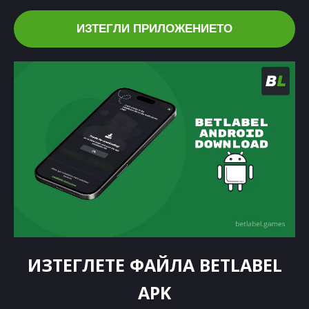
ИЗТЕГЛИ ПРИЛОЖЕНИЕТО
ИЗТЕГЛЕТЕ ФАЙЛА BETLABEL
APK