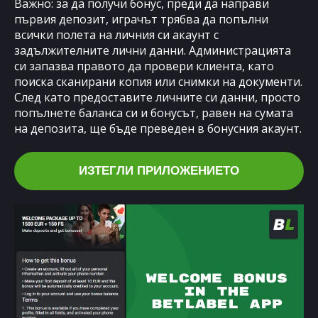
Важно: за да получи бонус, преди да направи
първия депозит, играчът трябва да попълни
всички полета на личния си акаунт с
задължителните лични данни. Администрацията
си запазва правото да провери клиента, като
поиска сканирани копия или снимки на документи.
След като предоставите личните си данни, просто
попълнете баланса си и бонусът, равен на сумата
на депозита, ще бъде преведен в бонусния акаунт.
ИЗТЕГЛИ ПРИЛОЖЕНИЕТО