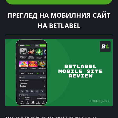
ПРЕГЛЕД НА МОБИЛНИЯ САЙТ
НА BETLABEL