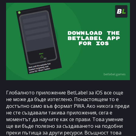
Глобалното приложение BetLabel за iOS все още
не може да бъде изтеглено. Понастоящем то е
достъпно само във формат PWA. Ако никога преди
не сте създавали такива приложения, сега е
моментът да научите как се прави. Това умение
ще ви бъде полезно за създаването на подобни
преки пътища за други ресурси. Всъщност това