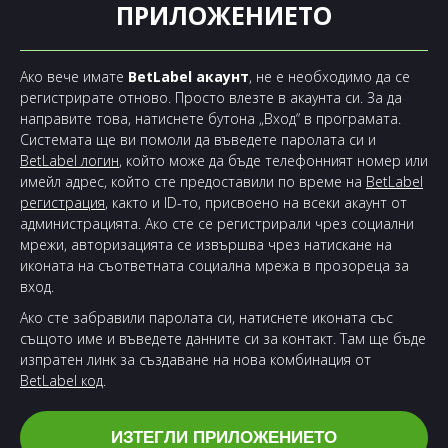
ПРИЛОЖЕНИЕТО
Ако вече имате
BetLabel акаунт
, не е необходимо да се
регистрирате отново. Просто влезте в акаунта си. За да
направите това, натиснете бутона „Вход“ в програмата.
Системата ще ви помоли да въведете паролата си и
BetLabel логин
, който може да бъде телефонният номер или
имейл адрес, който сте предоставили по време на
BetLabel
регистрация
, както и ID-то, присвоено на всеки акаунт от
администрацията. Ако сте се регистрирали чрез социални
мрежи, авторизацията се извършва чрез натискане на
иконата на съответната социална мрежа в прозореца за
вход.
Ако сте забравили паролата си, натиснете иконата със
същото име и въведете данните си за контакт. Там ще бъде
изпратен линк за създаване на нова комбинация от
BetLabel код
.
ИЗТЕГЛИ ПРИЛОЖЕНИЕТО