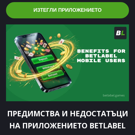
ИЗТЕГЛИ ПРИЛОЖЕНИЕТО
ПРЕДИМСТВА И НЕДОСТАТЪЦИ
НА ПРИЛОЖЕНИЕТО BETLABEL