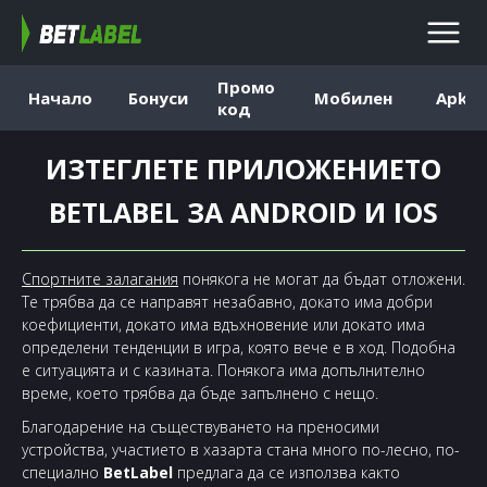
Промо
Начало
Бонуси
Мобилен
Apk
код
ИЗТЕГЛЕТЕ ПРИЛОЖЕНИЕТО
BETLABEL ЗА ANDROID И IOS
Спортните залагания
понякога не могат да бъдат отложени.
Те трябва да се направят незабавно, докато има добри
коефициенти, докато има вдъхновение или докато има
определени тенденции в игра, която вече е в ход. Подобна
е ситуацията и с казината. Понякога има допълнително
време, което трябва да бъде запълнено с нещо.
Благодарение на съществуването на преносими
устройства, участието в хазарта стана много по-лесно, по-
специално
BetLabel
предлага да се използва както