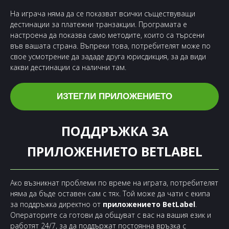
На играча няма да се показват всички съществуващи
дестинации за платежни транзакции. Програмата е
настроена да показва само методите, които са търсени
във вашата страна. Въпреки това, потребителят може по
свое усмотрение да зададе друга юрисдикция, за да види
какви дестинации са налични там.
ИЗТЕГЛИ ПРИЛОЖЕНИЕТО
ПОДДРЪЖКА ЗА
ПРИЛОЖЕНИЕТО BETLABEL
Ако възникнат проблеми по време на играта, потребителят
няма да бъде оставен сам с тях. Той може да чати с екипа
за поддръжка директно от
приложението BetLabel
.
Операторите са готови да общуват с вас на вашия език и
работят 24/7, за да поддържат постоянна връзка с