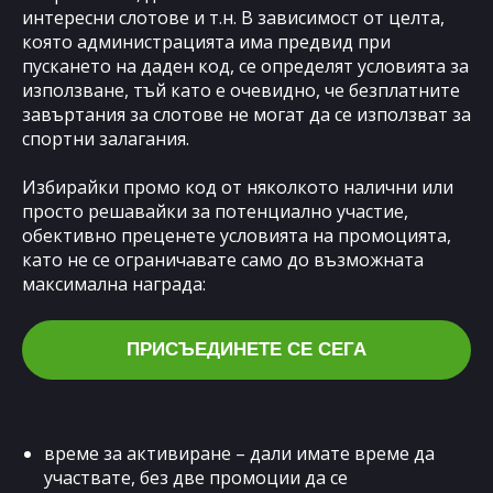
интересни слотове и т.н. В зависимост от целта,
която администрацията има предвид при
пускането на даден код, се определят условията за
използване, тъй като е очевидно, че безплатните
завъртания за слотове не могат да се използват за
спортни залагания.
Избирайки промо код от няколкото налични или
просто решавайки за потенциално участие,
обективно преценете условията на промоцията,
като не се ограничавате само до възможната
максимална награда:
ПРИСЪЕДИНЕТЕ СЕ СЕГА
време за активиране – дали имате време да
участвате, без две промоции да се