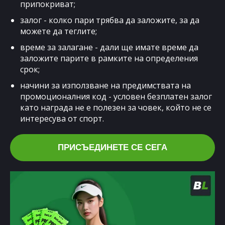
припокриват;
залог - колко пари трябва да заложите, за да
можете да теглите;
време за залагане - дали ще имате време да
заложите парите в рамките на определения
срок;
начини за използване на предимствата на
промоционалния код - условен безплатен залог
като награда не е полезен за човек, който не се
интересува от спорт.
ПРИСЪЕДИНЕТЕ СЕ СЕГА