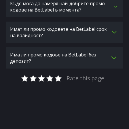
Къде мога да намеря най-добрите промо
кодове на BetLabel в момента?
Имат ли промо кодовете на BetLabel срок
на валидност?
Има ли промо кодове на BetLabel без
депозит?
Rate this page