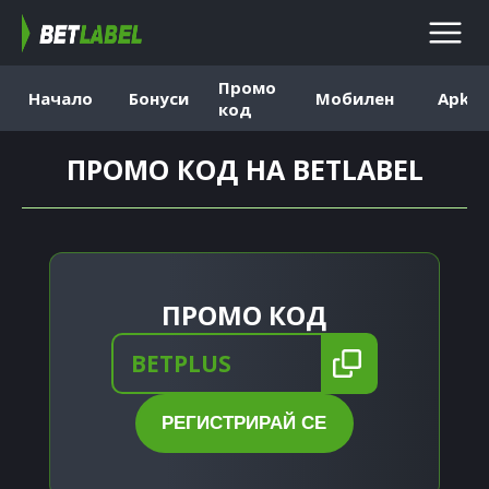
Промо
Начало
Бонуси
Мобилен
Apk
код
ПРОМО КОД НА BETLABEL
ПРОМО КОД
BETPLUS
РЕГИСТРИРАЙ СЕ