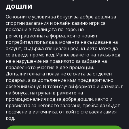
дошли
Основните условия за бонуси за добре дошли за
спортни залагания и
онлайн казино игри
са
показани в таблицата по-горе, но
регистрационната форма, която новият
потребител попълва в момента на създаване на
акаунт, съдържа специален ред, където може да
се въведе промо код. Използването на такъв код
не е нарушение на правилото за забрана на
паралелното участие в две промоции.
Допълнителната полза не се счита за отделен
подарък, а за допълнение към предварително
обявения бонус. В този случай формата и размерът
на бонуса, натрупан в рамките на
промоционалния код за добре дошли, както и
правилата за неговото залагане, трябва да бъдат
посочени в източника, от който сте взели самия
код.