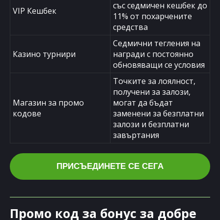
със седмичен кешбек до
VIP Кешбек
11% от похарчените
средства
Седмични тегления на
Казино турнири
награди с постоянно
обновяващи се условия
Точките за лоялност,
получени за залози,
Магазин за промо
могат да бъдат
кодове
заменени за безплатни
залози и безплатни
завъртания
ПРИСЪЕДИНЕТЕ СЕ СЕГА
Промо код за бонус за добре