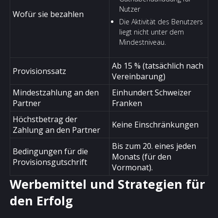
Nutzer
Wofür sie bezahlen
Die Aktivität des Benutzers
liegt nicht unter dem
Mindestniveau.
Ab 15 % (tatsächlich nach
Provisionssatz
Vereinbarung)
Mindestzahlung an den
Einhundert Schweizer
Partner
Franken
Höchstbetrag der
Keine Einschränkungen
Zahlung an den Partner
Bis zum 20. eines jeden
Bedingungen für die
Monats (für den
Provisionsgutschrift
Vormonat).
Werbemittel und Strategien für
den Erfolg