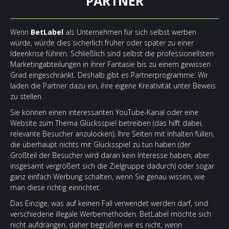
PARTNER
Wenn
BetLabel
als Unternehmen für sich selbst werben
würde, würde dies sicherlich früher oder später zu einer
Ideenkrise führen. Schließlich sind selbst die professionellsten
Marketingabteilungen in ihrer Fantasie bis zu einem gewissen
Grad eingeschränkt. Deshalb gibt es Partnerprogramme: Wir
laden die Partner dazu ein, ihre eigene Kreativität unter Beweis
zu stellen.
Sie können einen interessanten YouTube-Kanal oder eine
Website zum Thema Glücksspiel betreiben (das hilft dabei,
relevante Besucher anzulocken), Ihre Seiten mit Inhalten füllen,
die überhaupt nichts mit Glücksspiel zu tun haben (der
Großteil der Besucher wird daran kein Interesse haben, aber
insgesamt vergrößert sich die Zielgruppe dadurch) oder sogar
ganz einfach Werbung schalten, wenn Sie genau wissen, wie
man diese richtig einrichtet.
Das Einzige, was auf keinen Fall verwendet werden darf, sind
verschiedene illegale Werbemethoden. BetLabel möchte sich
nicht aufdrängen, daher begrüßen wir es nicht, wenn