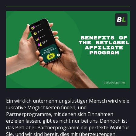
Ein wirklich unternehmungslustiger Mensch wird viele
lukrative Möglichkeiten finden, und
Partnerprogramme, mit denen sich Einnahmen
erzielen lassen, gibt es nicht nur bei uns. Dennoch ist
das BetLabel-Partnerprogramm die perfekte Wahl für
Sie, und wir sind bereit, dies mit überzeugenden