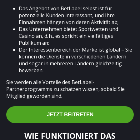
Das Angebot von BetLabel selbst ist für
potenzielle Kunden interessant, und Ihre
Einnahmen hängen von deren Aktivität ab;
Das Unternehmen bietet Sportwetten und
Casino an, d. h., es spricht ein vielfältiges
Publikum an;
Der Interessenbereich der Marke ist global – Sie
können die Dienste in verschiedenen Ländern
und sogar in mehreren Ländern gleichzeitig
bewerben.
Sie werden alle Vorteile des BetLabel-
Partnerprogramms zu schätzen wissen, sobald Sie
Mitglied geworden sind.
JETZT BEITRETEN
WIE FUNKTIONIERT DAS