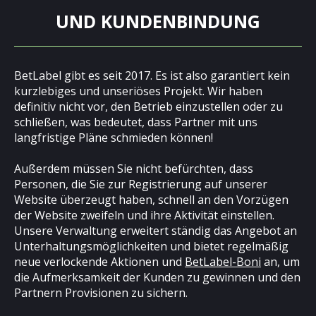
UND KUNDENBINDUNG
BetLabel gibt es seit 2017. Es ist also garantiert kein
kurzlebiges und unseriöses Projekt. Wir haben
definitiv nicht vor, den Betrieb einzustellen oder zu
schließen, was bedeutet, dass Partner mit uns
langfristige Pläne schmieden können!
Außerdem müssen Sie nicht befürchten, dass
Personen, die Sie zur Registrierung auf unserer
Website überzeugt haben, schnell an den Vorzügen
der Website zweifeln und ihre Aktivität einstellen.
Unsere Verwaltung erweitert ständig das Angebot an
Unterhaltungsmöglichkeiten und bietet regelmäßig
neue verlockende Aktionen und
BetLabel-Boni
an, um
die Aufmerksamkeit der Kunden zu gewinnen und den
Partnern Provisionen zu sichern.