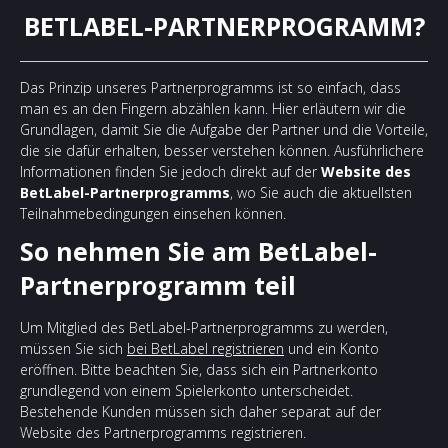
BETLABEL-PARTNERPROGRAMM?
Das Prinzip unseres Partnerprogramms ist so einfach, dass
man es an den Fingern abzählen kann. Hier erläutern wir die
Grundlagen, damit Sie die Aufgabe der Partner und die Vorteile,
die sie dafür erhalten, besser verstehen können. Ausführlichere
Informationen finden Sie jedoch direkt auf der
Website des
BetLabel-Partnerprogramms
, wo Sie auch die aktuellsten
Teilnahmebedingungen einsehen können.
So nehmen Sie am BetLabel-
Partnerprogramm teil
Um Mitglied des BetLabel-Partnerprogramms zu werden,
müssen Sie sich
bei BetLabel registrieren
und ein Konto
eröffnen. Bitte beachten Sie, dass sich ein Partnerkonto
grundlegend von einem Spielerkonto unterscheidet.
Bestehende Kunden müssen sich daher separat auf der
Website des Partnerprogramms registrieren.