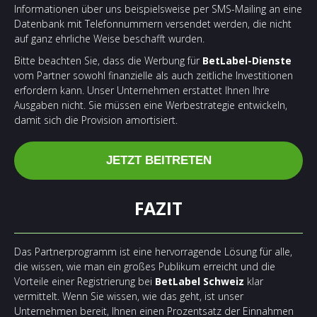
Informationen über uns beispielsweise per SMS-Mailing an eine
Datenbank mit Telefonnummern versendet werden, die nicht
auf ganz ehrliche Weise beschafft wurden.
Bitte beachten Sie, dass die Werbung für
BetLabel-Dienste
vom Partner sowohl finanzielle als auch zeitliche Investitionen
erfordern kann. Unser Unternehmen erstattet Ihnen Ihre
Ausgaben nicht. Sie müssen eine Werbestrategie entwickeln,
damit sich die Provision amortisiert.
JETZT BEITRETEN
FAZIT
Das Partnerprogramm ist eine hervorragende Lösung für alle,
die wissen, wie man ein großes Publikum erreicht und die
Vorteile einer Registrierung bei
BetLabel Schweiz
klar
vermittelt. Wenn Sie wissen, wie das geht, ist unser
Unternehmen bereit, Ihnen einen Prozentsatz der Einnahmen