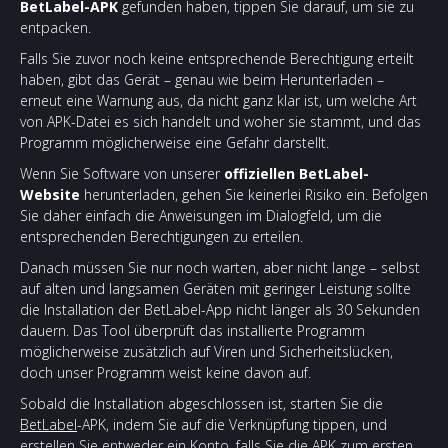
BetLabel-APK
gefunden haben, tippen Sie darauf, um sie zu
entpacken.
Falls Sie zuvor noch keine entsprechende Berechtigung erteilt
haben, gibt das Gerät – genau wie beim Herunterladen –
erneut eine Warnung aus, da nicht ganz klar ist, um welche Art
von APK-Datei es sich handelt und woher sie stammt, und das
Programm möglicherweise eine Gefahr darstellt.
Wenn Sie Software von unserer
offiziellen BetLabel-
Website
herunterladen, gehen Sie keinerlei Risiko ein. Befolgen
Sie daher einfach die Anweisungen im Dialogfeld, um die
entsprechenden Berechtigungen zu erteilen.
Danach müssen Sie nur noch warten, aber nicht lange – selbst
auf alten und langsamen Geräten mit geringer Leistung sollte
die Installation der BetLabel-App nicht länger als 30 Sekunden
dauern. Das Tool überprüft das installierte Programm
möglicherweise zusätzlich auf Viren und Sicherheitslücken,
doch unser Programm weist keine davon auf.
Sobald die Installation abgeschlossen ist, starten Sie die
BetLabel
-APK, indem Sie auf die Verknüpfung tippen, und
erstellen Sie entweder ein Konto, falls Sie die APK zum ersten