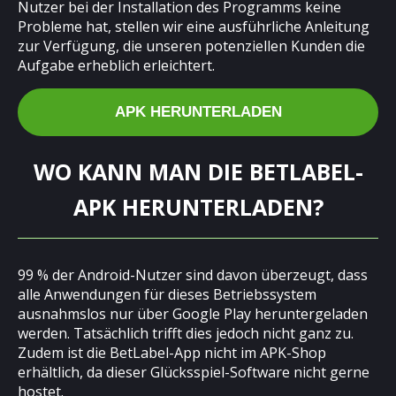
Nutzer bei der Installation des Programms keine
Probleme hat, stellen wir eine ausführliche Anleitung
zur Verfügung, die unseren potenziellen Kunden die
Aufgabe erheblich erleichtert.
APK HERUNTERLADEN
WO KANN MAN DIE BETLABEL-
APK HERUNTERLADEN?
99 % der Android-Nutzer sind davon überzeugt, dass
alle Anwendungen für dieses Betriebssystem
ausnahmslos nur über Google Play heruntergeladen
werden. Tatsächlich trifft dies jedoch nicht ganz zu.
Zudem ist die BetLabel-App nicht im APK-Shop
erhältlich, da dieser Glücksspiel-Software nicht gerne
hostet.