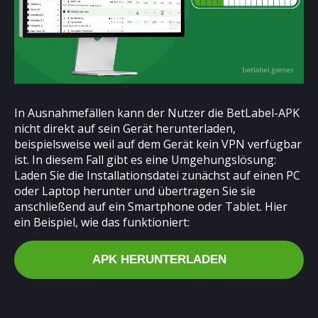
In Ausnahmefällen kann der Nutzer die BetLabel-APK
nicht direkt auf sein Gerät herunterladen,
beispielsweise weil auf dem Gerät kein VPN verfügbar
ist. In diesem Fall gibt es eine Umgehungslösung:
Laden Sie die Installationsdatei zunächst auf einen PC
oder Laptop herunter und übertragen Sie sie
anschließend auf ein Smartphone oder Tablet. Hier
ein Beispiel, wie das funktioniert:
APK HERUNTERLADEN