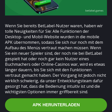
Wenn Sie bereits BetLabel-Nutzer waren, haben wir
tolle Neuigkeiten für Sie: Alle Funktionen der
Desktop- und Mobil-Website wurden in die mobile
APK übernommen, sodass Sie sich nur noch mit dem
Aufbau des Menüs vertraut machen müssen. Wenn
Sie ein neuer Spieler sind, der noch nie bei BetLabel
gespielt hat oder noch gar kein Nutzer eines
Buchmachers oder Online-Casinos war, wird es etwas
länger dauern, bis Sie sich mit den Funktionen
vertraut gemacht haben. Der Vorgang ist jedoch nicht
wirklich schwierig, da unser Entwicklungsteam dafür
gesorgt hat, dass die Bedienung intuitiv ist und die
wichtigsten Optionen immer griffbereit sind.
APK HERUNTERLADEN