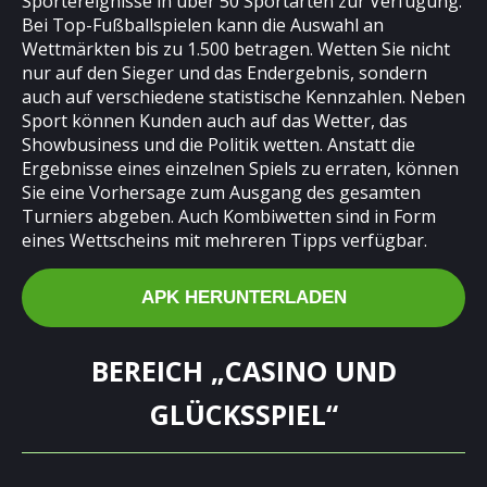
Sportereignisse in über 50 Sportarten zur Verfügung.
Bei Top-Fußballspielen kann die Auswahl an
Wettmärkten bis zu 1.500 betragen. Wetten Sie nicht
nur auf den Sieger und das Endergebnis, sondern
auch auf verschiedene statistische Kennzahlen. Neben
Sport können Kunden auch auf das Wetter, das
Showbusiness und die Politik wetten. Anstatt die
Ergebnisse eines einzelnen Spiels zu erraten, können
Sie eine Vorhersage zum Ausgang des gesamten
Turniers abgeben. Auch Kombiwetten sind in Form
eines Wettscheins mit mehreren Tipps verfügbar.
APK HERUNTERLADEN
BEREICH „CASINO UND
GLÜCKSSPIEL“