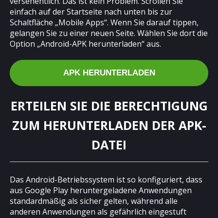
versehentlich. Das ist kein Problem. Scrollen Sie
einfach auf der Startseite nach unten bis zur
Schaltfläche „Mobile Apps“. Wenn Sie darauf tippen,
gelangen Sie zu einer neuen Seite. Wählen Sie dort die
Option „Android-APK herunterladen“ aus.
APK HERUNTERLADEN
ERTEILEN SIE DIE BERECHTIGUNG
ZUM HERUNTERLADEN DER APK-
DATEI
Das Android-Betriebssystem ist so konfiguriert, dass
aus Google Play heruntergeladene Anwendungen
standardmäßig als sicher gelten, während alle
anderen Anwendungen als gefährlich eingestuft