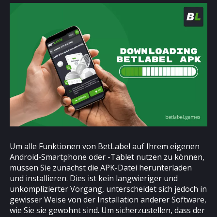
Um alle Funktionen von BetLabel auf Ihrem eigenen
Android-Smartphone oder -Tablet nutzen zu können,
müssen Sie zunächst die APK-Datei herunterladen
und installieren. Dies ist kein langwieriger und
unkomplizierter Vorgang, unterscheidet sich jedoch in
gewisser Weise von der Installation anderer Software,
wie Sie sie gewohnt sind. Um sicherzustellen, dass der