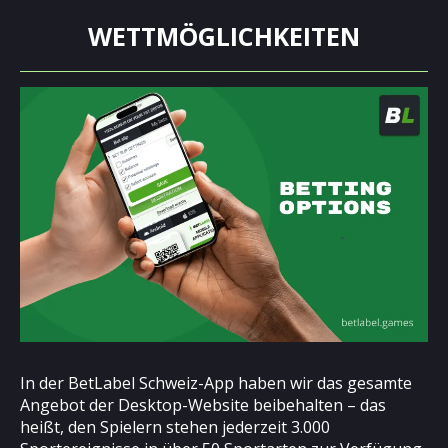
WETTMÖGLICHKEITEN
In der BetLabel Schweiz-App haben wir das gesamte
Angebot der Desktop-Website beibehalten – das
heißt, den Spielern stehen jederzeit 3.000