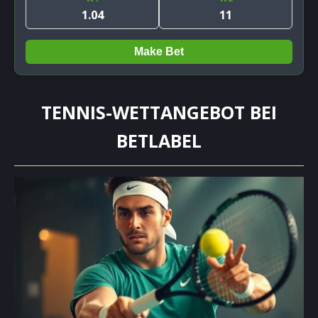
1.04
11
Make Bet
TENNIS-WETTANGEBOT BEI
BETLABEL