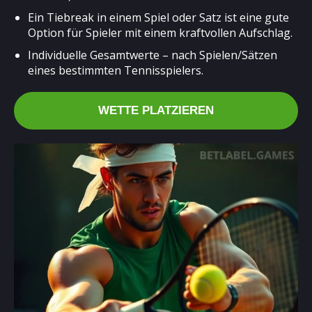
Ein Tiebreak in einem Spiel oder Satz ist eine gute
Option für Spieler mit einem kraftvollen Aufschlag.
Individuelle Gesamtwerte – nach Spielen/Sätzen
eines bestimmten Tennisspielers.
WETTE PLATZIEREN