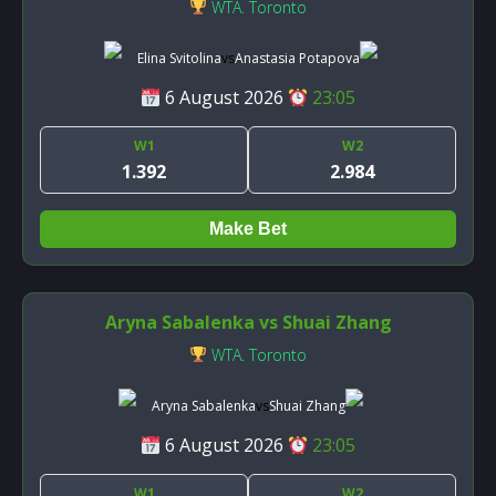
WTA. Toronto
Elina Svitolina
vs
Anastasia Potapova
6 August 2026
23:05
W1
W2
1.392
2.984
Make Bet
Aryna Sabalenka vs Shuai Zhang
WTA. Toronto
Aryna Sabalenka
vs
Shuai Zhang
6 August 2026
23:05
W1
W2