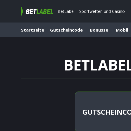
BetLabel – Sportwetten und Casino
Startseite
Gutscheincode
Bonusse
Mobil
BETLABE
GUTSCHEINC