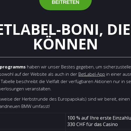
BEITRETEN
TLABEL-BONI, DIE
KÖNNEN
sprogramms
haben wir unser Bestes gegeben, um sicherzustellen
g sowohl auf der Website als auch in der
BetLabel-App
in einer au
Tabelle beschreibt die Vielfalt der verfügbaren Aktionen nur in s
verlosungen veranstalten.
lsweise der Herbstrunde des Europapokals) sind wir bereit, einen
brandneuen BMW umfasst!
100 % auf Ihre erste Einzahl
330 CHF für das Casino