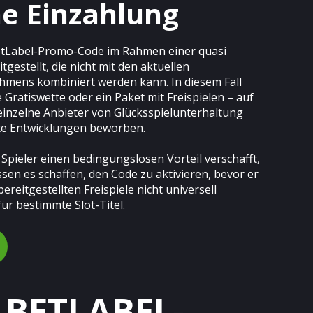
e Einzahlung
 BetLabel-Promo-Code im Rahmen einer quasi
gestellt, die nicht mit den aktuellen
hmens kombiniert werden kann. In diesem Fall
 Gratiswette oder ein Paket mit Freispielen – auf
einzelne Anbieter von Glücksspielunterhaltung
te Entwicklungen beworben.
Spieler einen bedingungslosen Vorteil verschafft,
üssen es schaffen, den Code zu aktivieren, bevor er
ereitgestellten Freispiele nicht universell
für bestimmte Slot-Titel.
 BETLABEL-