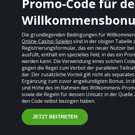
Promo-Code für d
Willkommensbonu
Die grundlegenden Bedingungen für Willkommens
Online-Casino-Spielen
sind in der obigen Tabelle 
Registrierungsformular, das ein neuer Nutzer be
ausfüllt, enthält ein spezielles Feld, in das ein 
werden kann. Die Verwendung eines solchen Codes
gegen die Regel zum Verbot der parallelen Teil
dar. Der zusätzliche Vorteil gilt nicht als separat
Ergänzung zum zuvor angekündigten Bonus. In dies
und Höhe des im Rahmen des Willkommens-Prom
sowie die Regeln für dessen Umsatz in der Quelle
den Code selbst bezogen haben.
JETZT BEITRETEN