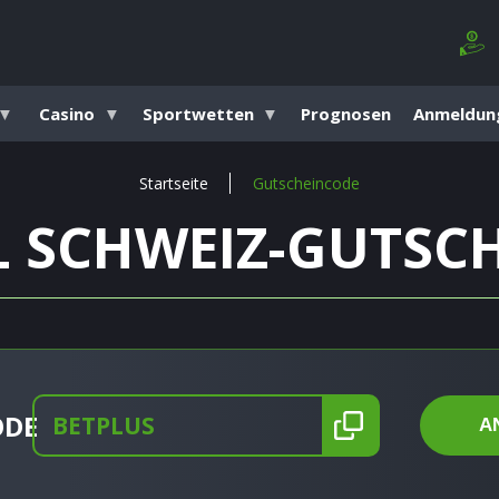
Casino
Sportwetten
Prognosen
Anmeldun
Startseite
Gutscheincode
L SCHWEIZ-GUTSC
ODE
BETPLUS
A