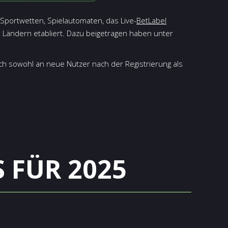
 Sportwetten, Spielautomaten, das Live-
BetLabel
en Ländern etabliert. Dazu beigetragen haben unter
ich sowohl an neue Nutzer nach der Registrierung als
 FÜR 2025