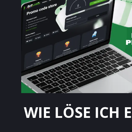
WIE LÖSE ICH