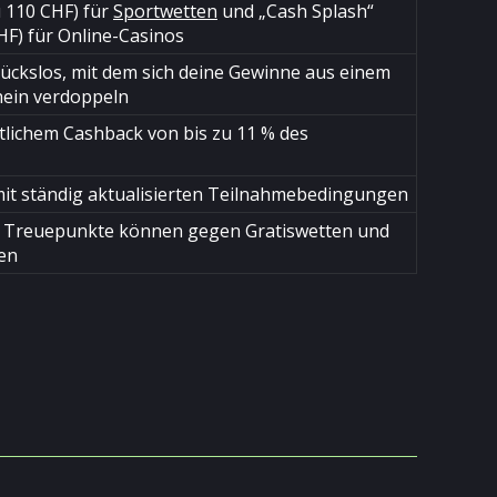
u 110 CHF) für
Sportwetten
und „Cash Splash“
HF) für Online-Casinos
ckslos, mit dem sich deine Gewinne aus einem
hein verdoppeln
ichem Cashback von bis zu 11 % des
it ständig aktualisierten Teilnahmebedingungen
 Treuepunkte können gegen Gratiswetten und
den