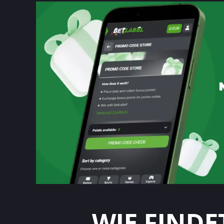
WIE FINDE