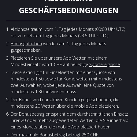
GESCHÄFTSBEDINGUNGEN
Aktionszeitraum: vom 1. Tag jedes Monats (00:00 Uhr UTC)
bis zum letzten Tag jedes Monats (23:59 Uhr UTC).
Bonusguthaben
werden am 1. Tag jedes Monats
gutgeschrieben.
Platzieren Sie über unsere App Wetten mit einem
Mindesteinsatz von 1 CHF auf beliebige
Sportereignisse
.
Diese Aktion gilt für Einzelwetten mit einer Quote von
mindestens 1,50 sowie für Kombiwetten mit mindestens
zwei Auswahlen, wobei jede Auswahl eine Quote von
mindestens 1,30 aufweisen muss.
Der Bonus wird nur aktiven Kunden gutgeschrieben, die
mindestens 20 Wetten über die
mobile App
platzieren.
Der Bonusbetrag entspricht dem durchschnittlichen Einsatz
Ihrer 20 oder mehr ausgewerteten Wetten, die Sie innerhalb
eines Monats über die mobile App platziert haben.
Der maximale Bonusbetrag beträgt 250 CHF.