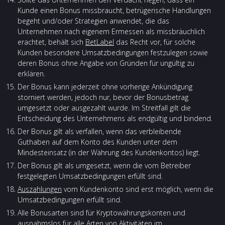
Kunde einen Bonus missbraucht, betrügerische Handlungen
begeht und/oder Strategien anwendet, die das
Unternehmen nach eigenem Ermessen als missbräuchlich
erachtet, behält sich
BetLabel
das Recht vor, für solche
Kunden besondere Umsatzbedingungen festzulegen sowie
deren Bonus ohne Angabe von Gründen für ungültig zu
erklären.
Der Bonus kann jederzeit ohne vorherige Ankündigung
storniert werden, jedoch nur, bevor der Bonusbetrag
umgesetzt oder ausgezahlt wurde. Im Streitfall gilt die
Entscheidung des Unternehmens als endgültig und bindend.
Der Bonus gilt als verfallen, wenn das verbleibende
Guthaben auf dem Konto des Kunden unter dem
Mindesteinsatz (in der Währung des Kundenkontos) liegt.
Der Bonus gilt als umgesetzt, wenn die vom Betreiber
festgelegten Umsatzbedingungen erfüllt sind.
Auszahlungen
vom Kundenkonto sind erst möglich, wenn die
Umsatzbedingungen erfüllt sind.
Alle Bonusarten sind für Kryptowährungskonten und
ausnahmslos für alle Arten von Aktivitäten im