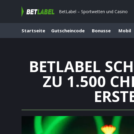
BetLabel – Sportwetten und Casino
Startseite
Gutscheincode
Bonusse
Mobil
BETLABEL SC
ZU 1.500 CH
ERST