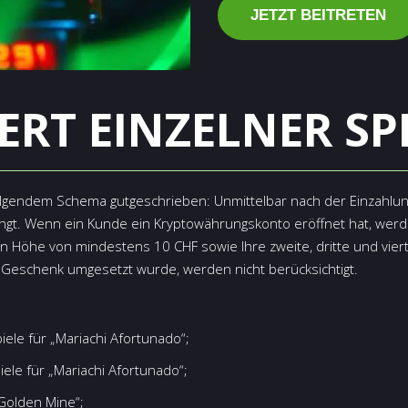
JETZT BEITRETEN
ERT EINZELNER S
gendem Schema gutgeschrieben: Unmittelbar nach der Einzahlung 
ingt. Wenn ein Kunde ein Kryptowährungskonto eröffnet hat, werd
g in Höhe von mindestens 10 CHF sowie Ihre zweite, dritte und vie
e Geschenk umgesetzt wurde, werden nicht berücksichtigt.
ele für „Mariachi Afortunado“;
iele für „Mariachi Afortunado“;
„Golden Mine“;