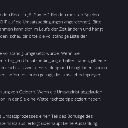
in den Bereich „BLGames“: Bei den meisten Spielen
 CHF auf die Umsatzbedingungen angerechnet). Bitte
snahmen kann sich im Laufe der Zeit ändern und hängt
 schau dir bitte die vollständige Liste der
ge vollständig umgesetzt wurde. Wenn Sie
er 7-tägigen Umsatzbedingung erhalten haben, gilt eine
n, nicht als zweite Einzahlung und bringt Ihnen keinen
gen, sofern es Ihnen gelingt, die Umsatzbedingungen
ahlung von Geldern. Wenn die Umsatzfrist abgelaufen
n, in der Sie eine Wette rechtzeitig platziert haben,
es Umsatzprozesses einen Teil des Bonusgeldes
esteinsatz aus, erfolgt überhaupt keine Auszahlung.