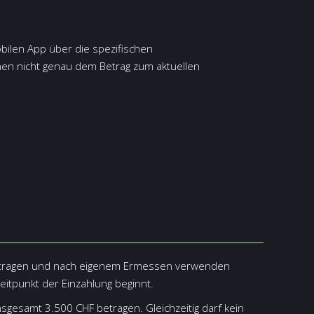
bilen App über die spezifischen
hen nicht genau dem Betrag zum aktuellen
ertragen und nach eigenem Ermessen verwenden
itpunkt der Einzahlung beginnt.
gesamt 3.500 CHF betragen. Gleichzeitig darf kein