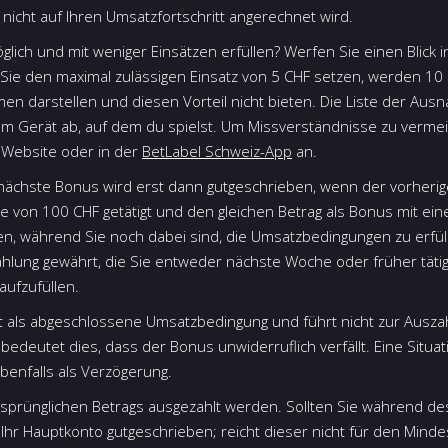
 nicht auf Ihren Umsatzfortschritt angerechnet wird.
ich und mit weniger Einsätzen erfüllen? Werfen Sie einen Blick 
Sie den maximal zulässigen Einsatz von 5 CHF setzen, werden 10
en darstellen und diesen Vorteil nicht bieten. Die Liste der Au
erät ab, auf dem du spielst. Um Missverständnisse zu vermeiden,
 Website oder in der
BetLabel Schweiz-App
an.
r nächste Bonus wird erst dann gutgeschrieben, wenn der vorheri
e von 100 CHF getätigt und den gleichen Betrag als Bonus mit ein
, während Sie noch dabei sind, die Umsatzbedingungen zu erfülle
ahlung gewährt, die Sie entweder nächste Woche oder früher täti
aufzufüllen.
icht als abgeschlossene Umsatzbedingung und führt nicht zur Ausz
edeutet dies, dass der Bonus unwiderruflich verfällt. Eine Situatio
ebenfalls als Verzögerung.
sprünglichen Betrags ausgezahlt werden. Sollten Sie während d
uf Ihr Hauptkonto gutgeschrieben; reicht dieser nicht für den Mind