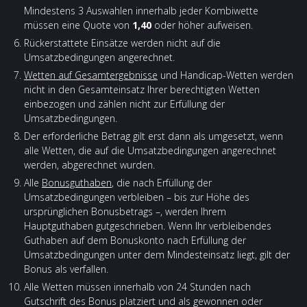
Mindestens 3 Auswahlen innerhalb jeder Kombiwette
müssen eine Quote von
1,40
oder höher aufweisen.
Rückerstattete Einsätze werden nicht auf die
Umsatzbedingungen angerechnet.
Wetten auf Gesamtergebnisse
und Handicap-Wetten werden
nicht in den Gesamteinsatz Ihrer berechtigten Wetten
einbezogen und zählen nicht zur Erfüllung der
Umsatzbedingungen.
Der erforderliche Betrag gilt erst dann als umgesetzt, wenn
alle Wetten, die auf die Umsatzbedingungen angerechnet
werden, abgerechnet wurden.
Alle
Bonusguthaben
, die nach Erfüllung der
Umsatzbedingungen verbleiben – bis zur Höhe des
ursprünglichen Bonusbetrags –, werden Ihrem
Hauptguthaben gutgeschrieben. Wenn Ihr verbleibendes
Guthaben auf dem Bonuskonto nach Erfüllung der
Umsatzbedingungen unter dem Mindesteinsatz liegt, gilt der
Bonus als verfallen.
Alle Wetten müssen innerhalb von 24 Stunden nach
Gutschrift des Bonus platziert und als gewonnen oder