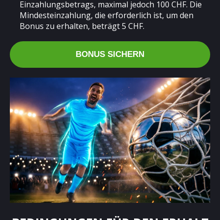
Einzahlungsbetrags, maximal jedoch 100 CHF. Die
Mindesteinzahlung, die erforderlich ist, um den
Bonus zu erhalten, beträgt 5 CHF.
BONUS SICHERN