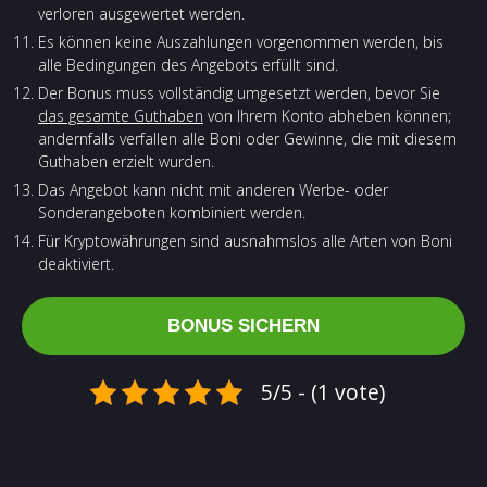
verloren ausgewertet werden.
Es können keine Auszahlungen vorgenommen werden, bis
alle Bedingungen des Angebots erfüllt sind.
Der Bonus muss vollständig umgesetzt werden, bevor Sie
das gesamte Guthaben
von Ihrem Konto abheben können;
andernfalls verfallen alle Boni oder Gewinne, die mit diesem
Guthaben erzielt wurden.
Das Angebot kann nicht mit anderen Werbe- oder
Sonderangeboten kombiniert werden.
Für Kryptowährungen sind ausnahmslos alle Arten von Boni
deaktiviert.
BONUS SICHERN
5/5 - (1 vote)