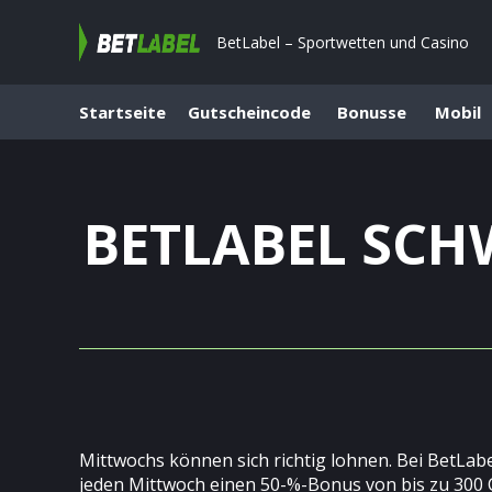
BetLabel – Sportwetten und Casino
Startseite
Gutscheincode
Bonusse
Mobil
BETLABEL SCH
Mittwochs können sich richtig lohnen. Bei BetLabe
jeden Mittwoch einen 50-%-Bonus von bis zu 300 