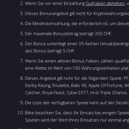
Wenn Sie vor einer Einzahlung
Guthaben abheben
, 
Dieses Bonusangebot gilt nicht für Kryptowährungsk
Die Mindesteinzahlung, die erforderlich ist, um dies
Der maximale Bonusbetrag beträgt 300 CHF.
Der Bonus unterliegt einer 35-fachen Umsatzbedingu
des Bonus beträgt 5 CHF.
Wenn Sie einen aktiven Bonus haben, zählen qualifiz
eine Wette im Wert von 100 Währungseinheiten plat
Dieses Angebot gilt nicht für die folgenden Spiele: 
Derby Racing, Roulette, Balls 49, Apple Of Fortune, 
Catcher, Royal Feast, Cyber2077, Hi-lo Triple Chance
Die Liste der verfügbaren Spiele kann auf der Desk
Bitte beachten Sie, dass Ihr Einsatz bei einigen Spi
Spielen wird der Wert Ihres Einsatzes nur einmal an