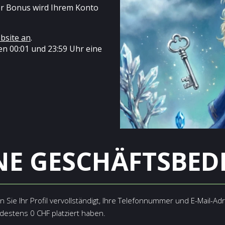
er Bonus wird Ihrem Konto
bsite an
.
n 00:01 und 23:59 Uhr eine
NE GESCHÄFTSBE
Sie Ihr Profil vervollständigt, Ihre Telefonnummer und E-Mail-A
estens 0 CHF platziert haben.