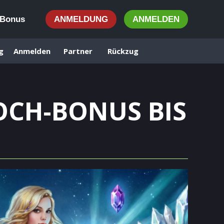
Bonus
ANMELDUNG
ANMELDEN
g
Anmelden
Partner
Rückzug
OCH-BONUS BIS