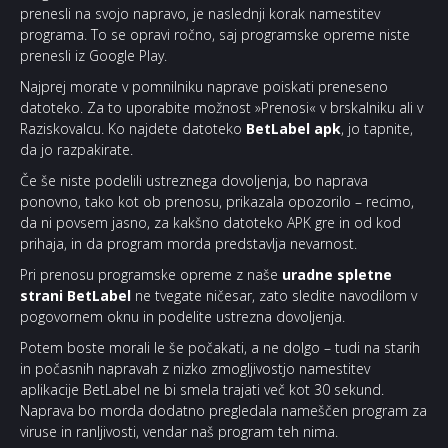
prenesli na svojo napravo, je naslednji korak namestitev
programa. To se opravi ročno, saj programske opreme niste
prenesli iz Google Play.
Najprej morate v pomnilniku naprave poiskati preneseno
datoteko. Za to uporabite možnost »Prenosi« v brskalniku ali v
Raziskovalcu. Ko najdete datoteko
BetLabel apk
, jo tapnite,
da jo razpakirate.
Če še niste podelili ustreznega dovoljenja, bo naprava
ponovno, tako kot ob prenosu, prikazala opozorilo – recimo,
da ni povsem jasno, za kakšno datoteko APK gre in od kod
prihaja, in da program morda predstavlja nevarnost.
Pri prenosu programske opreme z naše
uradne spletne
strani BetLabel
ne tvegate ničesar, zato sledite navodilom v
pogovornem oknu in podelite ustrezna dovoljenja.
Potem boste morali le še počakati, a ne dolgo – tudi na starih
in počasnih napravah z nizko zmogljivostjo namestitev
aplikacije BetLabel ne bi smela trajati več kot 30 sekund.
Naprava bo morda dodatno pregledala nameščen program za
viruse in ranljivosti, vendar naš program teh nima.