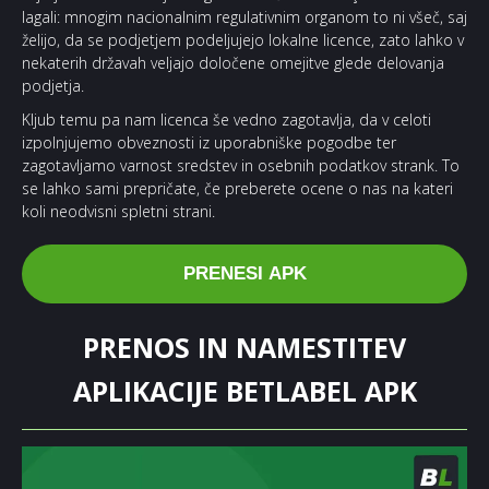
lagali: mnogim nacionalnim regulativnim organom to ni všeč, saj
želijo, da se podjetjem podeljujejo lokalne licence, zato lahko v
nekaterih državah veljajo določene omejitve glede delovanja
podjetja.
Kljub temu pa nam licenca še vedno zagotavlja, da v celoti
izpolnjujemo obveznosti iz uporabniške pogodbe ter
zagotavljamo varnost sredstev in osebnih podatkov strank. To
se lahko sami prepričate, če preberete ocene o nas na kateri
koli neodvisni spletni strani.
PRENESI APK
PRENOS IN NAMESTITEV
APLIKACIJE BETLABEL APK