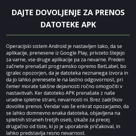
DAJTE DOVOLJENJE ZA PRENOS
DATOTEKE APK
Operacijski sistem Android je nastavljen tako, da se
aplikacije, prenesene iz Google Play, privzeto štejejo
za varne, vse druge aplikacije pa za nevarne. Preden
začnete prenašati programsko opremo BetLabel, bo
igralec opozorjen, da je datoteka neznanega izvora in
da jo lahko prenesete le na lastno odgovornost, pri
čemer morate takšne dejavnosti ročno omogočiti v
nastavitvah. Ker datoteko APK prenašate z naše
uradne spletne strani, nevarnosti ni. Brez zadržkov
dovolite prenos. Vendar vas še enkrat opozarjamo, da
se lahko domnevno enaka datoteka, objavljena na
spletnih straneh tretjih oseb, izkaže za precej
drugačno od tiste, ki jo je uporabnik pričakoval, in
lahko predstavlja resno nevarnost.