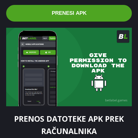
PRENESI APK
PRENOS DATOTEKE APK PREK
RAČUNALNIKA