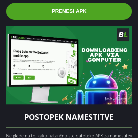
PRENESI APK
POSTOPEK NAMESTITVE
Ne glede na to, kako natančno ste datoteko APK za namestitev