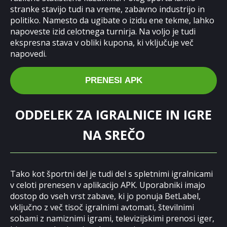
stranke stavijo tudi na vreme, zabavno industrijo in
politiko. Namesto da ugibate o izidu ene tekme, lahko
napoveste izid celotnega turnirja. Na voljo je tudi
ekspresna stava v obliki kupona, ki vključuje več
napovedi.
PRENESI APK
ODDELEK ZA IGRALNICE IN IGRE
NA SREČO
Tako kot športni del je tudi del s spletnimi igralnicami
v celoti prenesen v aplikacijo APK. Uporabniki imajo
dostop do vseh vrst zabave, ki jo ponuja BetLabel,
vključno z več tisoč igralnimi avtomati, številnimi
sobami z namiznimi igrami, televizijskimi prenosi iger,