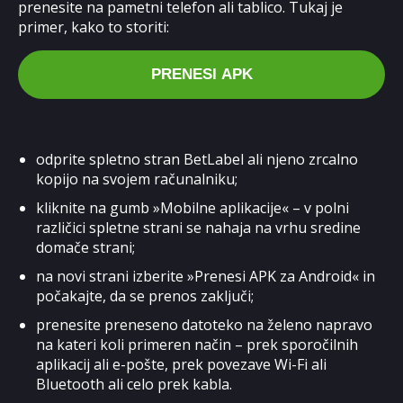
prenesite na pametni telefon ali tablico. Tukaj je
primer, kako to storiti:
PRENESI APK
odprite spletno stran BetLabel ali njeno zrcalno
kopijo na svojem računalniku;
kliknite na gumb »Mobilne aplikacije« – v polni
različici spletne strani se nahaja na vrhu sredine
domače strani;
na novi strani izberite »Prenesi APK za Android« in
počakajte, da se prenos zaključi;
prenesite preneseno datoteko na želeno napravo
na kateri koli primeren način – prek sporočilnih
aplikacij ali e-pošte, prek povezave Wi-Fi ali
Bluetooth ali celo prek kabla.