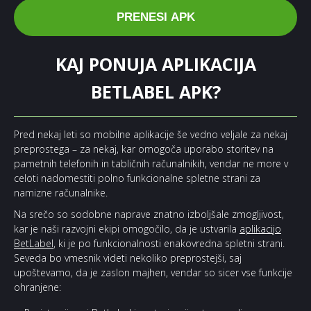
PRENESI APK
KAJ PONUJA APLIKACIJA
BETLABEL APK?
Pred nekaj leti so mobilne aplikacije še vedno veljale za nekaj
preprostega – za nekaj, kar omogoča uporabo storitev na
pametnih telefonih in tabličnih računalnikih, vendar ne more v
celoti nadomestiti polno funkcionalne spletne strani za
namizne računalnike.
Na srečo so sodobne naprave znatno izboljšale zmogljivost,
kar je naši razvojni ekipi omogočilo, da je ustvarila
aplikacijo
BetLabel
, ki je po funkcionalnosti enakovredna spletni strani.
Seveda bo vmesnik videti nekoliko preprostejši, saj
upoštevamo, da je zaslon majhen, vendar so sicer vse funkcije
ohranjene: