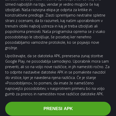
izmed najboljših na trgu, vendar je vedno mogoče še kaj
izboljšati. Naša razvojna ekipa je odprta za kritike in
konstruktivne predloge. Zlasti spremljamo nevtralne spletne
strani z ocenami, da bi razumeli, kaj našim uporabnikom v
trenutni obliki najbolj ustreza in kaj je treba izboljšati ali
popolnoma prenoviti. Naša programska oprema se z vsako
posodobitvijo le izboljšuje, še posebej ker nenehno
posodabljamo varnostne protokole, ko se pojavijo nove
grožnje.
Upoštevajte, da se datoteka APK, prenesena zunaj storitve
Google Play, ne posodablja samodejno. Uporabnik mora sam
preveriti, ali so na voljo nove različice, in jih namestiti ročno. Za
to odprite nastavitve datoteke APK in se pomaknite navzdol
do vrstice, kjer je navedena njena različica. Če je stanje
»Posodobljeno«, to pomeni, da imate že nameščeno
najnovejšo posodobitev; v nasprotnem primeru bo na voljo
gumb za prenos in namestitev nove različice datoteke APK.
PRENESI APK