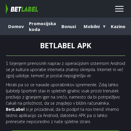
Promocijska
Domov
Bonusi
Mobilni
Kazino
koda
BETLABEL APK
S širjenjem prenosnih naprav z operacijskim sistemom Android
se je kultura uporabe interneta znatno okrepila. Internet ni več
zgolj udobje, temveč je postal nepogrešljiv vir.
Hkrati pa so se navade uporabnikov spremenile. Zdaj lahko
ljubitelji športnih stav in spletnih igralnic vsak prosti trenutek
preživijo z igranjem iger na srečo, namesto da bi potrpežljivo
čakali na priložnost, da se znajdejo v bližini računalnika.
BetLabel
si je prizadeval, da bi podprl ta nov trend: imamo
lastno aplikacijo za Android, datoteko APK pa si lahko
prenesete neposredno z naše spletne strani.