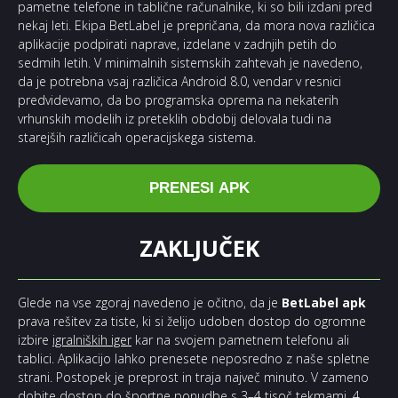
pametne telefone in tablične računalnike, ki so bili izdani pred
nekaj leti. Ekipa BetLabel je prepričana, da mora nova različica
aplikacije podpirati naprave, izdelane v zadnjih petih do
sedmih letih. V minimalnih sistemskih zahtevah je navedeno,
da je potrebna vsaj različica Android 8.0, vendar v resnici
predvidevamo, da bo programska oprema na nekaterih
vrhunskih modelih iz preteklih obdobij delovala tudi na
starejših različicah operacijskega sistema.
PRENESI APK
ZAKLJUČEK
Glede na vse zgoraj navedeno je očitno, da je
BetLabel apk
prava rešitev za tiste, ki si želijo udoben dostop do ogromne
izbire
igralniških iger
kar na svojem pametnem telefonu ali
tablici. Aplikacijo lahko prenesete neposredno z naše spletne
strani. Postopek je preprost in traja največ minuto. V zameno
dobite dostop do športne ponudbe s 3–4 tisoč tekmami, 4