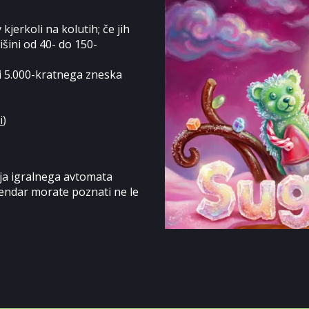
jerkoli na kolutih; če jih
išini od 40- do 150-
ini 5.000-kratnega zneska
i
)
lja igralnega avtomata
endar morate poznati ne le