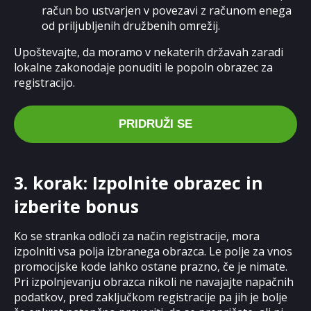
račun bo ustvarjen v povezavi z računom enega
od priljubljenih družbenih omrežij.
Upoštevajte, da moramo v nekaterih državah zaradi
lokalne zakonodaje ponuditi le popoln obrazec za
registracijo.
PRIDRUŽI SE
3. korak: Izpolnite obrazec in
izberite bonus
Ko se stranka odloči za način registracije, mora
izpolniti vsa polja izbranega obrazca. Le polje za vnos
promocijske kode lahko ostane prazno, če je nimate.
Pri izpolnjevanju obrazca nikoli ne navajajte napačnih
podatkov, pred zaključkom registracije pa jih je bolje