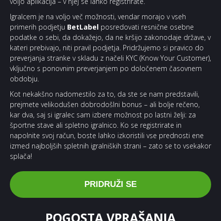
voljo aplikacija – v njej se lahko registrirate.
Igralcem je na voljo več možnosti, vendar morajo v vseh
primerih podjetju
BetLabel
posredovati resnične osebne
podatke o sebi, da dokažejo, da ne kršijo zakonodaje države, v
kateri prebivajo, niti pravil podjetja. Pridržujemo si pravico do
preverjanja stranke v skladu z načeli KYC (Know Your Customer),
vključno s ponovnim preverjanjem po določenem časovnem
obdobju.
Kot nekakšno nadomestilo za to, da ste se nam predstavili,
prejmete velikodušen dobrodošlni bonus – ali bolje rečeno,
kar dva, saj si igralec sam izbere možnost po lastni želji: za
športne stave ali spletno igralnico. Ko se registrirate in
napolnite svoj račun, boste lahko izkoristili vse prednosti ene
izmed najboljših spletnih igralniških strani – zato se to vsekakor
splača!
PRIDRUŽI SE
POGOSTA VPRAŠANJA