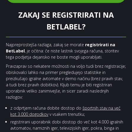
ZAKAJ SE REGISTRIRATI NA
BETLABEL?
Najpreprostejša razlaga, zakaj se morate
registrirati na
BetLabel
, je očitna: če niste lastnik svojega računa, storitev
tega podjetja dejansko ne boste mogli uporabljati.
Pravzaprav so nekatere možnosti na voljo tudi brez registracije;
obiskovalci lahko na primer pregledujejo statistike in
preizkušajo igralne avtomate v demo načinu (brez pravih stav,
a tudi brez pravih dobitkov). Kljub temu je biti registriran
uporabnik veliko zanimivejše, in sicer zaradi naslednjih
razlogov:
z odprtjem računa dobite dostop do
športnih stav na več
kot 3.000 dogodkov
v vsakem trenutku;
registrirani uporabnik dobi dostop do več kot 4.000 igralnih
avtomatov, namiznih iger, televizijskih iger, pokra, binga in