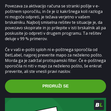
Povezava za aktivacijo računa se stranki pošlje v e-
poštnem sporočilu, in če je iz kakršnega koli razloga
ni mogoče odpreti, je težava verjetno v vašem
brskalniku. Najbolj smiselna rešitev te situacije je, da
povezavo skopirate in jo prilepite v isti brskalnik ali pa
poskusite jo odpreti v drugem programu. Ta rešitev
deluje v 99 % primerov.
Če v vaši e-pošti sploh ni e-poštnega sporočila od
BetLabel, najprej preverite mapo za neželeno pošto.
Morda ga je zadržal protispamski filter. Če e-poštnega
sporočila ni niti v mapi za neželeno pošto, še enkrat
preverite, ali ste vnesli pravi naslov.
PRIDRUŽI SE