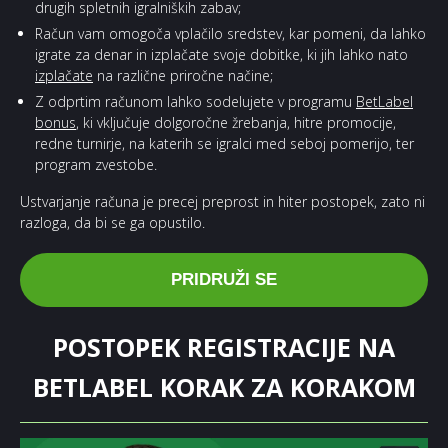
drugih spletnih igralniških zabav;
Račun vam omogoča vplačilo sredstev, kar pomeni, da lahko
igrate za denar in izplačate svoje dobitke, ki jih lahko nato
izplačate
na različne priročne načine;
Z odprtim računom lahko sodelujete v programu
BetLabel
bonus
, ki vključuje dolgoročne žrebanja, hitre promocije,
redne turnirje, na katerih se igralci med seboj pomerijo, ter
program zvestobe.
Ustvarjanje računa je precej preprost in hiter postopek, zato ni
razloga, da bi se ga opustilo.
PRIDRUŽI SE
POSTOPEK REGISTRACIJE NA
BETLABEL KORAK ZA KORAKOM