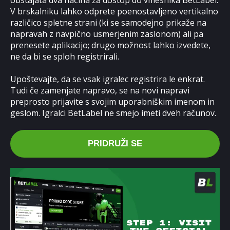
obstajata dva načina za dostop do vmesnika BetLabel.
V brskalniku lahko odprete poenostavljeno vertikalno
različico spletne strani (ki se samodejno prikaže na
napravah z navpično usmerjenim zaslonom) ali pa
prenesete aplikacijo; drugo možnost lahko izvedete,
ne da bi se sploh registrirali.
Upoštevajte, da se vsak igralec registrira le enkrat.
Tudi če zamenjate napravo, se na novi napravi
preprosto prijavite s svojim uporabniškim imenom in
geslom. Igralci BetLabel ne smejo imeti dveh računov.
PRIDRUŽI SE