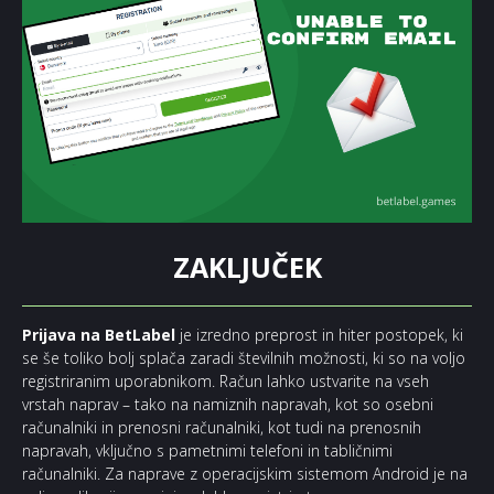
ZAKLJUČEK
Prijava na BetLabel
je izredno preprost in hiter postopek, ki
se še toliko bolj splača zaradi številnih možnosti, ki so na voljo
registriranim uporabnikom. Račun lahko ustvarite na vseh
vrstah naprav – tako na namiznih napravah, kot so osebni
računalniki in prenosni računalniki, kot tudi na prenosnih
napravah, vključno s pametnimi telefoni in tabličnimi
računalniki. Za naprave z operacijskim sistemom Android je na