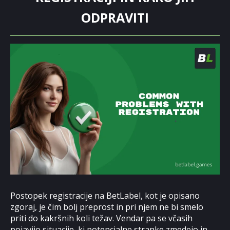
ODPRAVITI
Postopek registracije na BetLabel, kot je opisano
zgoraj, je čim bolj preprost in pri njem ne bi smelo
priti do kakršnih koli težav. Vendar pa se včasih
pojavijo situacije, ki potencialne stranke zmedejo in