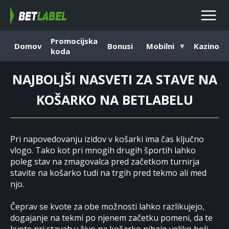
Promocijska
Domov
Bonusi
Mobilni
Kazino
koda
NAJBOLJŠI NASVETI ZA STAVE NA
KOŠARKO NA BETLABELU
Pri napovedovanju izidov v košarki ima čas ključno
vlogo. Tako kot pri mnogih drugih športih lahko
poleg stav na zmagovalca pred začetkom turnirja
stavite na košarko tudi na trgih pred tekmo ali med
njo.
Čeprav se kvote za obe možnosti lahko razlikujejo,
dogajanje na tekmi po njenem začetku pomeni, da te