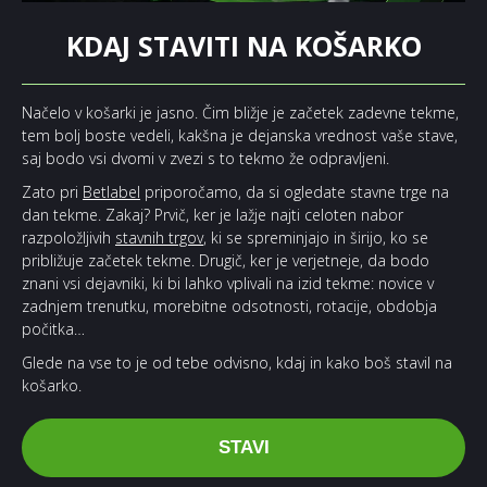
KDAJ STAVITI NA KOŠARKO
Načelo v košarki je jasno. Čim bližje je začetek zadevne tekme,
tem bolj boste vedeli, kakšna je dejanska vrednost vaše stave,
saj bodo vsi dvomi v zvezi s to tekmo že odpravljeni.
Zato pri
Betlabel
priporočamo, da si ogledate stavne trge na
dan tekme. Zakaj? Prvič, ker je lažje najti celoten nabor
razpoložljivih
stavnih trgov
, ki se spreminjajo in širijo, ko se
približuje začetek tekme. Drugič, ker je verjetneje, da bodo
znani vsi dejavniki, ki bi lahko vplivali na izid tekme: novice v
zadnjem trenutku, morebitne odsotnosti, rotacije, obdobja
počitka…
Glede na vse to je od tebe odvisno, kdaj in kako boš stavil na
košarko.
STAVI