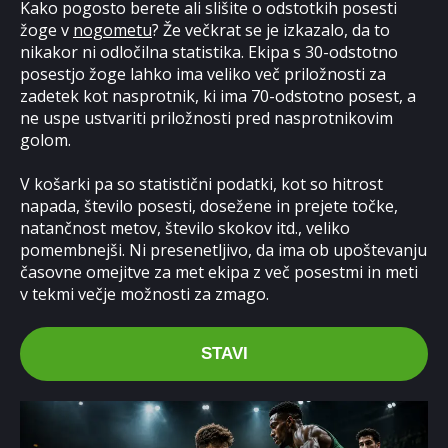
Kako pogosto berete ali slišite o odstotkih posesti
žoge v
nogometu
? Že večkrat se je izkazalo, da to
nikakor ni odločilna statistika. Ekipa s 30-odstotno
posestjo žoge lahko ima veliko več priložnosti za
zadetek kot nasprotnik, ki ima 70-odstotno posest, a
ne uspe ustvariti priložnosti pred nasprotnikovim
golom.
V košarki pa so statistični podatki, kot so hitrost
napada, število posesti, dosežene in prejete točke,
natančnost metov, število skokov itd., veliko
pomembnejši. Ni presenetljivo, da ima ob upoštevanju
časovne omejitve za met ekipa z več posestmi in meti
v tekmi večje možnosti za zmago.
STAVI