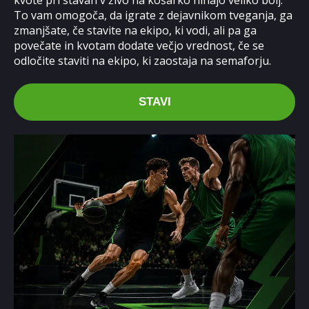
kvote pri stavah v živo na košarko nihajo veliko bolj.
To vam omogoča, da igrate z dejavnikom tveganja, ga
zmanjšate, če stavite na ekipo, ki vodi, ali pa ga
povečate in kvotam dodate večjo vrednost, če se
odločite staviti na ekipo, ki zaostaja na semaforju.
STAVI