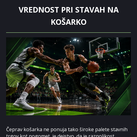
VREDNOST PRI STAVAH NA
KOŠARKO
Čeprav košarka ne ponuja tako široke palete stavnih
trgov kot nogomet, je dejstvo, da je raznolikost