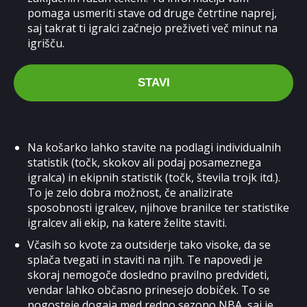
pomaga usmeriti stave od druge četrtine naprej,
saj takrat ti igralci začnejo preživeti več minut na
igrišču.
STAVI
Na košarko lahko stavite na podlagi individualnih
statistik (točk, skokov ali podaj posameznega
igralca) in ekipnih statistik (točk, števila trojk itd.).
To je zelo dobra možnost, če analizirate
sposobnosti igralcev, njihove branilce ter statistike
igralcev ali ekip, na katere želite staviti.
Včasih so kvote za outsiderje tako visoke, da se
splača tvegati in staviti na njih. Te napovedi je
skoraj nemogoče dosledno pravilno predvideti,
vendar lahko občasno prinesejo dobiček. To se
pogosteje dogaja med redno sezono NBA, saj je