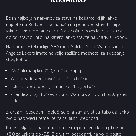
Eden najboljših nasvetov za stave na košarko, ki jih lahko
najdete na Betlabelu, se nanaša na ponudbo stavnih linij za
»skupni izid« in »handicap«. Na splošno povedano, stavnica
določi stavno linijo, na katero lahko stavite na »nad« ali »pod«.
Na primer, v tekmi lige NBA med Golden State Warriors in Los
Angeles Lakers imate na voljo različne možnosti za sklepanje
stav, kot so:
»Več ali manj kot 220,5 točk« skupaj
Warriors dosežejo »več kot 115,5 točk«
Lakersi bodo dosegli »manj kot 112,5« točk
»Handicap -2,5 točke« v korist Warriors ali proti Los Angeles
Lakers
Z drugimi besedami, določi se
ena sama vrstica
, tako da lahko
svojo napoved utemeljite na tej fiksni vrednosti.
Predstavljajte si na primer, da se razpon hendikepa giblje od
+8,0 za Lakers do -5,5. Z drugimi besedami, na voljo boste