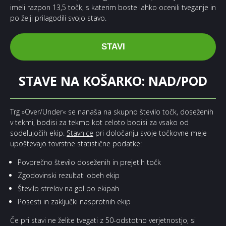
imeli razpon 13,5 točk, s katerim boste lahko ocenili tveganje in
po želji prilagodili svojo stavo.
STAVI
STAVE NA KOŠARKO: NAD/POD
Trg »Over/Under« se nanaša na skupno število točk, doseženih
v tekmi, bodisi za tekmo kot celoto bodisi za vsako od
sodelujočih ekip.
Stavnice
pri določanju svoje točkovne meje
upoštevajo tovrstne statistične podatke:
Povprečno število doseženih in prejetih točk
Zgodovinski rezultati obeh ekip
Število strelov na gol po ekipah
Posesti in zaključki nasprotnih ekip
Če pri stavi ne želite tvegati z 50-odstotno verjetnostjo, si