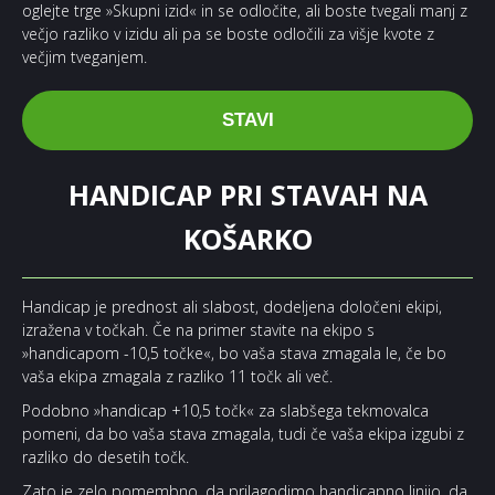
oglejte trge »Skupni izid« in se odločite, ali boste tvegali manj z
večjo razliko v izidu ali pa se boste odločili za višje kvote z
večjim tveganjem.
STAVI
HANDICAP PRI STAVAH NA
KOŠARKO
Handicap je prednost ali slabost, dodeljena določeni ekipi,
izražena v točkah. Če na primer stavite na ekipo s
»handicapom -10,5 točke«, bo vaša stava zmagala le, če bo
vaša ekipa zmagala z razliko 11 točk ali več.
Podobno »handicap +10,5 točk« za slabšega tekmovalca
pomeni, da bo vaša stava zmagala, tudi če vaša ekipa izgubi z
razliko do desetih točk.
Zato je zelo pomembno, da prilagodimo
handicapno linijo
, da