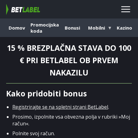
Promocijska
Domov
Bonusi
Mobilni
Kazino
koda
15 % BREZPLAČNA STAVA DO 100
€ PRI BETLABEL OB PRVEM
NAKAZILU
Kako pridobiti bonus
Registrirajte se na spletni strani BetLabel
.
Prosimo, izpolnite vsa obvezna polja v rubriki »Moj
račun«.
Polnite svoj račun.