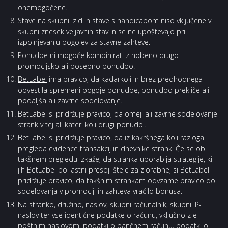
onemogočene.
Stave na skupni izid in stave s handicapom niso vključene v
skupni znesek veljavnih stav in se ne upoštevajo pri
izpolnjevanju pogojev za stavne zahteve.
Ponudbe ni mogoče kombinirati z nobeno drugo
promocijsko ali posebno ponudbo.
BetLabel
ima pravico, da kadarkoli in brez predhodnega
obvestila spremeni pogoje ponudbe, ponudbo prekliče ali
podaljša ali zavrne sodelovanje.
BetLabel si pridržuje pravico, da omeji ali zavrne sodelovanje
strank v tej ali kateri koli drugi ponudbi.
BetLabel si pridržuje pravico, da iz kakršnega koli razloga
pregleda evidence transakcij in dnevnike strank. Če se ob
takšnem pregledu izkaže, da stranka uporablja strategije, ki
jih BetLabel po lastni presoji šteje za zlorabne, si BetLabel
pridržuje pravico, da takšnim strankam odvzame pravico do
sodelovanja v promociji in zahteva vračilo bonusa.
Na stranko, družino, naslov, skupni računalnik, skupni IP-
naslov ter vse identične podatke o računu, vključno z e-
poštnim naslovom, podatki o bančnem računu, podatki o