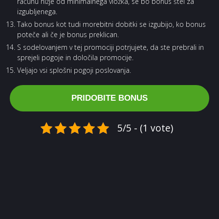
računu nižje od minimalnega vložka, se bo bonus štel za
izgubljenega.
Tako bonus kot tudi morebitni dobitki se izgubijo, ko bonus
poteče ali če je bonus preklican.
S sodelovanjem v tej promociji potrjujete, da ste prebrali in
sprejeli pogoje in določila promocije.
Veljajo vsi splošni pogoji poslovanja.
PRIDOBITE BONUS
5/5 - (1 vote)