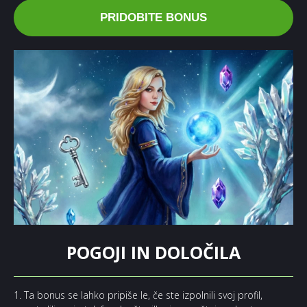
PRIDOBITE BONUS
POGOJI IN DOLOČILA
Ta bonus se lahko pripiše le, če ste izpolnili svoj profil,