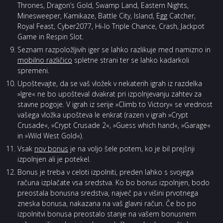
Thrones, Dragon’s Gold, Swamp Land, Eastern Nights,
Minesweeper, Kamikaze, Battle City, Island, Egg Catcher,
Royal Feast, Cyber2077, Hi-lo Triple Chance, Crash, Jackpot
Game in Respin Slot.
Seznam razpoložljivih iger se lahko razlikuje med namizno in
mobilno različico
spletne strani ter se lahko kadarkoli
spremeni.
Upoštevajte, da se vaš vložek v nekaterih igrah iz razdelka
»Igre« ne bo upošteval dvakrat pri izpolnjevanju zahtev za
stavne pogoje. V igrah iz serije »Climb to Victory« se vrednost
vašega vložka upošteva le enkrat (razen v igrah »Crypt
Crusade«, »Crypt Crusade 2«, »Guess which hand«, »Garage«
in »Wild West Gold«).
Vsak
nov bonus
je na voljo šele potem, ko je bil prejšnji
izpolnjen ali je potekel.
Bonus je treba v celoti izpolniti, preden lahko s svojega
računa izplačate vsa sredstva. Ko bo bonus izpolnjen, bodo
preostala bonusna sredstva, največ pa v višini prvotnega
zneska bonusa, nakazana na vaš glavni račun. Če bo po
izpolnitvi bonusa preostalo stanje na vašem bonusnem